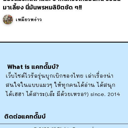
มาเลี้ยง นี่มันพรหมลิขิตชัด ๆ!!
เหมียวหง่าว
What is แคทดั๊มบ์?
เว็บไซต์ไวรัลรุ่นบุกเบิกของไทย เล่าเรื่องน่า
สนใจในแบบแมวๆ ให้ทุกคนได้อ่าน ได้สนุก
ได้เฮฮา ได้สาระ(เอ๊ะ มีด้วยเหรอ?) since. 2014
ติดต่อแคทดั๊มบ์