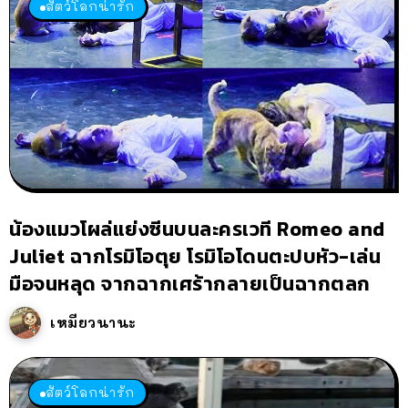
สัตว์โลกน่ารัก
น้องแมวโผล่แย่งซีนบนละครเวที Romeo and
Juliet ฉากโรมิโอตุย โรมิโอโดนตะปบหัว-เล่น
มือจนหลุด จากฉากเศร้ากลายเป็นฉากตลก
เหมียวนานะ
สัตว์โลกน่ารัก