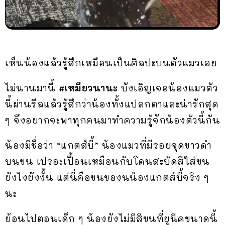
เห็นน้องแล้วรู้สึกเหมือนเป็นศิลปะบนตัวแมวเลย
ไม่นานมานี้
#เหมียวนานะ
บังเอิญเจอน้องแมวตัว
นี้ผ่านรีลแล้วรู้สึกว่าน้องทั้งแปลกตาและน่ารักสุด
ๆ จึงอยากจะพาทุกคนมาทำความรู้จักน้องตัวนี้กัน
น้องมีชื่อว่า “แกตส์บี้” น้องแมวที่มีรอยจุดขาวดำ
บนขน เปรอะเปื้อนเหมือนกับโดนสะบัดสีใส่ขน
ยังไงยังงั้น แต่นี่คือขนของนน้องแกตส์บี้จริง ๆ
นะ
ย้อนไปตอนเด็ก ๆ น้องยังไม่มีสีขนที่ยูนีคขนาดนี้