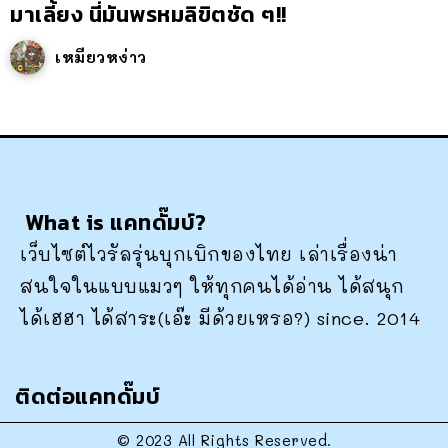
มาเลี้ยง นี่มันพรหมลิขิตชัด ๆ!!
เหมียวหง่าว
What is แคทดั๊มบ์?
เว็บไซต์ไวรัลรุ่นบุกเบิกของไทย เล่าเรื่องน่า
สนใจในแบบแมวๆ ให้ทุกคนได้อ่าน ได้สนุก
ได้เฮฮา ได้สาระ(เอ๊ะ มีด้วยเหรอ?) since. 2014
ติดต่อแคทดั๊มบ์
© 2023 All Rights Reserved.