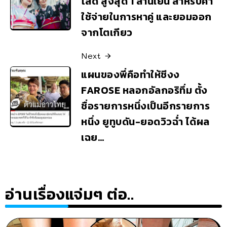
โสด สูงสุด 1 ล้านเยน สำหรับค่า
ใช้จ่ายในการหาคู่ และยอมออก
จากโตเกียว
Next
แผนของพี่คือทำให้ชีงง
FAROSE หลอกอัลกอริทึ่ม ตั้ง
ชื่อรายการหนึ่งเป็นอีกรายการ
หนึ่ง ยูทูบดัน-ยอดวิวฉ่ำ ได้ผล
เฉย…
อ่านเรื่องแจ่มๆ ต่อ..