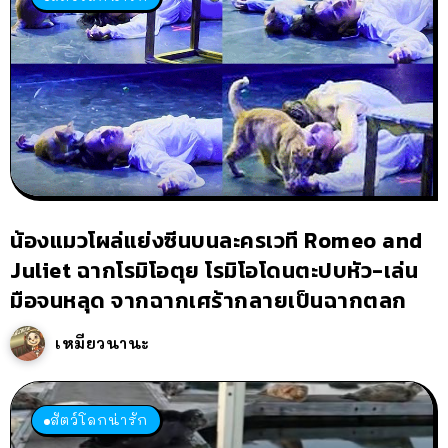
น้องแมวโผล่แย่งซีนบนละครเวที Romeo and
Juliet ฉากโรมิโอตุย โรมิโอโดนตะปบหัว-เล่น
มือจนหลุด จากฉากเศร้ากลายเป็นฉากตลก
เหมียวนานะ
สัตว์โลกน่ารัก