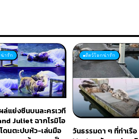
น่ารัก
สัตว์โลกน่ารัก
ผล่แย่งซีนบนละครเวที
d Juliet ฉากโรมิโอ
อโดนตะปบหัว-เล่นมือ
วันธรรมดา ๆ ที่ท่าเรื