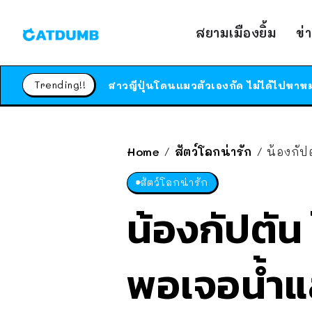
สยามเมืองยิ้ม
ข่
Trending!!
Home
สัตว์โลกน่ารัก
น้องกัป
/
/
สัตว์โลกน่ารัก
น้องกัปตั
พอเจอน้ำแล