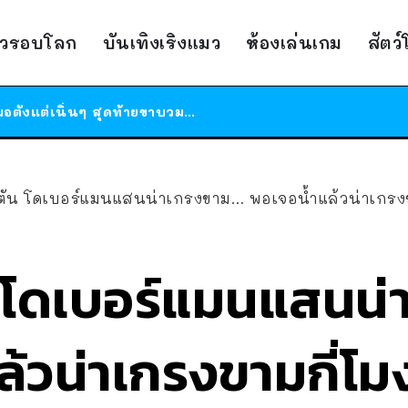
ร้านอาหารในนิวยอร์กประกาศปิดตัวลง หลังอยู่มานานกว่า 45 ปี ติดป้ายขอบคุณลูกค้าทุกคน แถมสูตรทำไวท์ซอสให้แบบจัดเต็ม
าวรอบโลก
บันเทิงเริงแมว
ห้องเล่นเกม
สัตว
สาวญี่ปุ่นโดนแมวตัวเองกัด ไม่ได้ไปหาหมอตั้งแต่เนิ่นๆ สุดท้ายขาบวม กลายเป็นโรคเนื้อเน่า เตือนทาสแมวทั้งหลายให้ระวัง
ได้เวลาเด็กหนวดรวมตัว RF Online Next เปิดให้เล่นแล้ว เกม Sci-Fi MMORPG ระดับตำนาน เล่นได้ทั้งมือถือและ PC
ร้านอาหารในนิวยอร์กประกาศปิดตัวลง หลังอยู่มานานกว่า 45 ปี ติดป้ายขอบคุณลูกค้าทุกคน แถมสูตรทำไวท์ซอสให้แบบจัดเต็ม
สาวญี่ปุ่นโดนแมวตัวเองกัด ไม่ได้ไปหาหมอตั้งแต่เนิ่นๆ สุดท้ายขาบวม กลายเป็นโรคเนื้อเน่า เตือนทาสแมวทั้งหลายให้ระวัง
ตัน โดเบอร์แมนแสนน่าเกรงขาม… พอเจอน้ำแล้วน่าเกรงข
น โดเบอร์แมนแสนน
้วน่าเกรงขามกี่โม