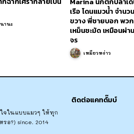
ากฉากเศร้ากลายเป็น
Marina นักตกปลาเดิน
เรือ โดนแมวน้ำ จำน
ขวาง พี่ชายบอก พวกเ
วนานะ
เหม็นชะมัด เหมือนผ่า
จร
เหมียวหง่าว
ติดต่อแคทดั๊มบ์
าสนใจในแบบแมวๆ ให้ทุก
เหรอ?) since. 2014