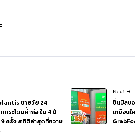
ะ
Next
antis ชายวัย 24
ขึ้นบิลบ
กกระโดดค้ำถ่อ ใน 4 ปี
เหมือนใ
 ครั้ง สถิติล่าสุดที่ความ
GrabFo
ร