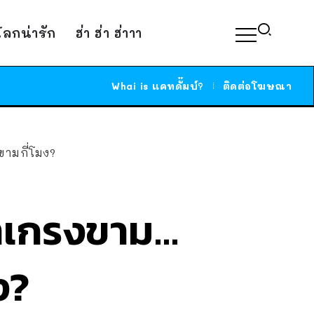
์โลกน่ารัก
ฮ่า ฮ่า ฮ่าาา
Whai is แคทดั๊มบ์?
ติดต่อโฆษณา
ามกี่โมง?
่าเกรงขาม…
ง?