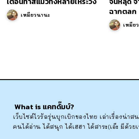
เตือนทาสแมวทั้งหลายให้ระวัง
จนหลุด จ
ฉากตลก
เหมียวนานะ
เหมีย
What is แคทดั๊มบ์?
เว็บไซต์ไวรัลรุ่นบุกเบิกของไทย เล่าเรื่องน่
คนได้อ่าน ได้สนุก ได้เฮฮา ได้สาระ(เอ๊ะ มีด้วย