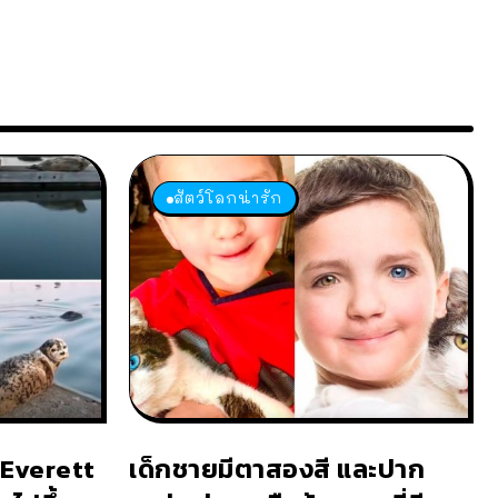
สัตว์โลกน่ารัก
อ Everett
เด็กชายมีตาสองสี และปาก