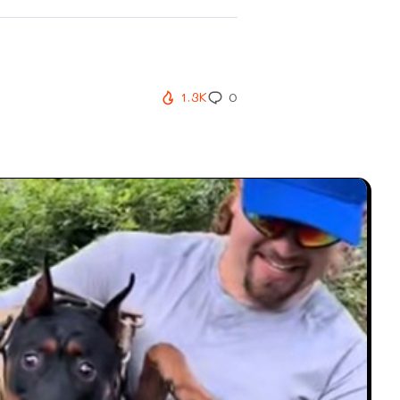
.
1.3K
0