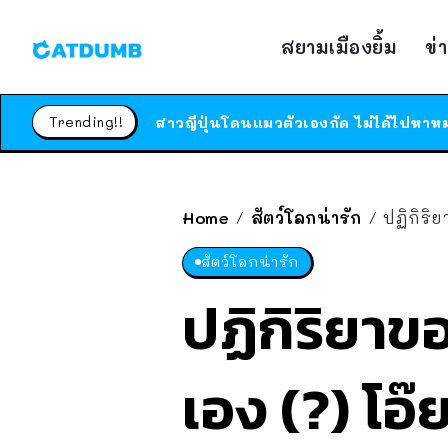
สยามเมืองยิ้ม
ข่
Trending!!
Home
สัตว์โลกน่ารัก
ปฏิกิริ
/
/
สัตว์โลกน่ารัก
ปฏิกิริยาข
เอง (?) โอ๊