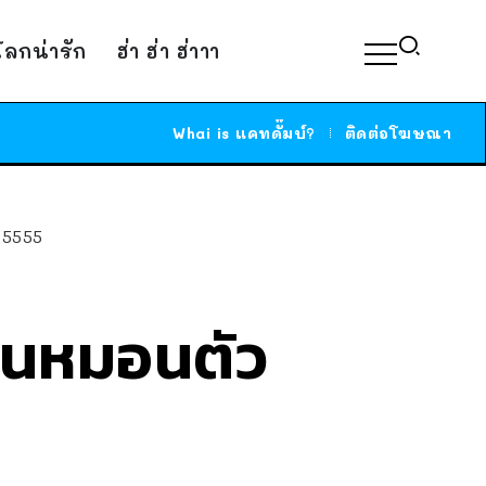
์โลกน่ารัก
ฮ่า ฮ่า ฮ่าาา
Whai is แคทดั๊มบ์?
ติดต่อโฆษณา
55555
ห็นหมอนตัว