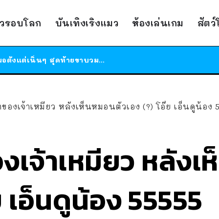
ร้านอาหารในนิวยอร์กประกาศปิดตัวลง หลังอยู่มานานกว่า 45 ปี ติดป้ายขอบคุณลูกค้าทุกคน แถมสูตรทำไวท์ซอสให้แบบจัดเต็ม
าวรอบโลก
บันเทิงเริงแมว
ห้องเล่นเกม
สัตว
สาวญี่ปุ่นโดนแมวตัวเองกัด ไม่ได้ไปหาหมอตั้งแต่เนิ่นๆ สุดท้ายขาบวม กลายเป็นโรคเนื้อเน่า เตือนทาสแมวทั้งหลายให้ระวัง
ได้เวลาเด็กหนวดรวมตัว RF Online Next เปิดให้เล่นแล้ว เกม Sci-Fi MMORPG ระดับตำนาน เล่นได้ทั้งมือถือและ PC
ร้านอาหารในนิวยอร์กประกาศปิดตัวลง หลังอยู่มานานกว่า 45 ปี ติดป้ายขอบคุณลูกค้าทุกคน แถมสูตรทำไวท์ซอสให้แบบจัดเต็ม
สาวญี่ปุ่นโดนแมวตัวเองกัด ไม่ได้ไปหาหมอตั้งแต่เนิ่นๆ สุดท้ายขาบวม กลายเป็นโรคเนื้อเน่า เตือนทาสแมวทั้งหลายให้ระวัง
ยาของเจ้าเหมียว หลังเห็นหมอนตัวเอง (?) โอ๊ย เอ็นดูน้อง 
องเจ้าเหมียว หลังเ
ย เอ็นดูน้อง 55555