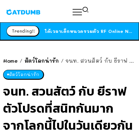
ร้านอาหารในนิวยอร์กประกาศปิดตัวลง หลังอยู่มานานกว่า 45 ปี ติดป้ายขอบคุณลูกค้าทุกคน แถมสูตรทำไวท์ซอสให้แบบจัดเต็ม
สาวญี่ปุ่นโดนแมวตัวเองกัด ไม่ได้ไปหาหมอตั้งแต่เนิ่นๆ สุดท้ายขาบวม กลายเป็นโรคเนื้อเน่า เตือนทาสแมวทั้งหลายให้ระวัง
Trending!!
ได้เวลาเด็กหนวดรวมตัว RF Online Next เปิดให้เล่นแล้ว เกม Sci-Fi MMORPG ระดับตำนาน เล่นได้ทั้งมือถือและ PC
ร้านอาหารในนิวยอร์กประกาศปิดตัวลง หลังอยู่มานานกว่า 45 ปี ติดป้ายขอบคุณลูกค้าทุกคน แถมสูตรทำไวท์ซอสให้แบบจัดเต็ม
สาวญี่ปุ่นโดนแมวตัวเองกัด ไม่ได้ไปหาหมอตั้งแต่เนิ่นๆ สุดท้ายขาบวม กลายเป็นโรคเนื้อเน่า เตือนทาสแมวทั้งหลายให้ระวัง
Home
สัตว์โลกน่ารัก
จนท. สวนสัตว์ กับ ยีราฟ ตัวโปรดที่สนิทกันมาก จากโลกนี้ไปในวันเดียวกัน
/
/
สัตว์โลกน่ารัก
จนท. สวนสัตว์ กับ ยีราฟ
ตัวโปรดที่สนิทกันมาก
จากโลกนี้ไปในวันเดียวกัน