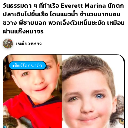
วันธรรมดา ๆ ที่ท่าเรือ Everett Marina นักตก
ปลาเดินไปขึ้นเรือ โดนแมวน้ำ จำนวนมากนอน
ขวาง พี่ชายบอก พวกเอ็งตัวเหม็นชะมัด เหมือน
ผ่านแก๊งหมาจร
เหมียวหง่าว
สัตว์โลกน่ารัก