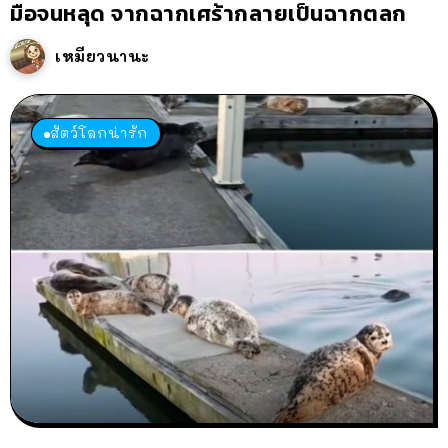
มือจนหลุด จากฉากเศร้ากลายเป็นฉากตลก
เหมียวนานะ
สัตว์โลกน่ารัก