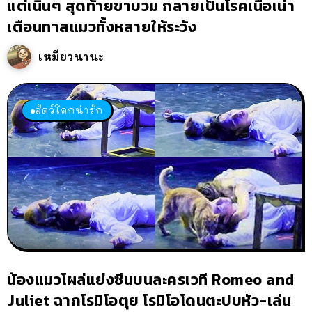
แต่เนิ่นๆ สุดท้ายขาบวม กลายเป็นโรคเนื้อเน่า
เตือนทาสแมวทั้งหลายให้ระวัง
เหมียวนานะ
สัตว์โลกน่ารัก
น้องแมวโผล่แย่งซีนบนละครเวที Romeo and
Juliet ฉากโรมิโอตุย โรมิโอโดนตะปบหัว-เล่น