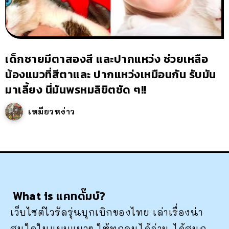
เด็กชายมีตาสองสี และปากแหว่ง ช่วยเหลือ
น้องแมวที่สีตาและ ปากแหว่งเหมือนกัน รับมัน
มาเลี้ยง นี่มันพรหมลิขิตชัด ๆ!!
เหมียวหง่าว
What is แคทดั๊มบ์?
เว็บไซต์ไวรัลรุ่นบุกเบิกของไทย เล่าเรื่องน่า
สนใจในแบบแมวๆ ให้ทุกคนได้อ่าน ได้สนุก