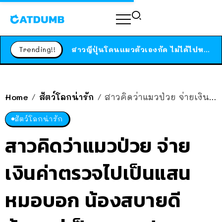
ร้านอาหารในนิวยอร์กประกาศปิดตัวลง หลังอยู่มานานกว่า 45 ปี ติดป้ายขอบคุณลูกค้าทุกคน แถมสูตรทำไวท์ซอสให้แบบจัดเต็ม
สาวญี่ปุ่นโดนแมวตัวเองกัด ไม่ได้ไปหาหมอตั้งแต่เนิ่นๆ สุดท้ายขาบวม กลายเป็นโรคเนื้อเน่า เตือนทาสแมวทั้งหลายให้ระวัง
Trending!!
ได้เวลาเด็กหนวดรวมตัว RF Online Next เปิดให้เล่นแล้ว เกม Sci-Fi MMORPG ระดับตำนาน เล่นได้ทั้งมือถือและ PC
ร้านอาหารในนิวยอร์กประกาศปิดตัวลง หลังอยู่มานานกว่า 45 ปี ติดป้ายขอบคุณลูกค้าทุกคน แถมสูตรทำไวท์ซอสให้แบบจัดเต็ม
สาวญี่ปุ่นโดนแมวตัวเองกัด ไม่ได้ไปหาหมอตั้งแต่เนิ่นๆ สุดท้ายขาบวม กลายเป็นโรคเนื้อเน่า เตือนทาสแมวทั้งหลายให้ระวัง
Home
สัตว์โลกน่ารัก
สาวคิดว่าแมวป่วย จ่ายเงินค่าตรวจไปเป็นแสน หมอบอก น้องสบายดี น้องแค่เป็นแมวแปลก เอ้า!
/
/
สัตว์โลกน่ารัก
สาวคิดว่าแมวป่วย จ่าย
เงินค่าตรวจไปเป็นแสน
หมอบอก น้องสบายดี