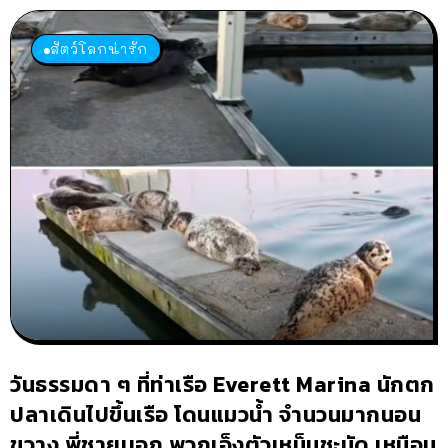
สัตว์โลกน่ารัก
วันธรรมดา ๆ ที่ท่าเรือ Everett Marina นักตก
ปลาเดินไปขึ้นเรือ โดนแมวน้ำ จำนวนมากนอน
ขวาง พี่ชายบอก พวกเอ็งตัวเหม็นชะมัด เหมือน