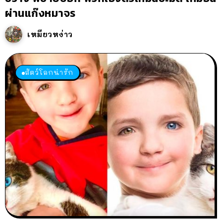
ผ่านแก๊งหมาจร
เหมียวหง่าว
สัตว์โลกน่ารัก