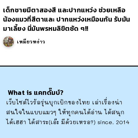
เด็กชายมีตาสองสี และปากแหว่ง ช่วยเหลือ
น้องแมวที่สีตาและ ปากแหว่งเหมือนกัน รับมัน
มาเลี้ยง นี่มันพรหมลิขิตชัด ๆ!!
เหมียวหง่าว
What is แคทดั๊มบ์?
เว็บไซต์ไวรัลรุ่นบุกเบิกของไทย เล่าเรื่องน่า
สนใจในแบบแมวๆ ให้ทุกคนได้อ่าน ได้สนุก
ได้เฮฮา ได้สาระ(เอ๊ะ มีด้วยเหรอ?) since. 2014