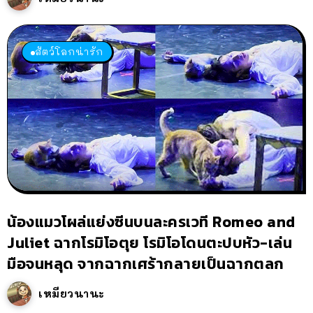
สัตว์โลกน่ารัก
น้องแมวโผล่แย่งซีนบนละครเวที Romeo and
Juliet ฉากโรมิโอตุย โรมิโอโดนตะปบหัว-เล่น
มือจนหลุด จากฉากเศร้ากลายเป็นฉากตลก
เหมียวนานะ