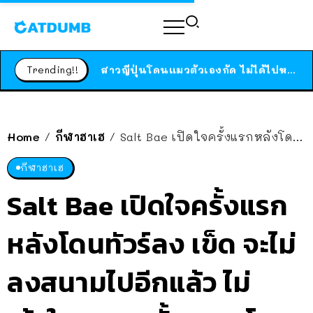
ร้านอาหารในนิวยอร์กประกาศปิดตัวลง หลังอยู่มานานกว่า 45 ปี ติดป้ายขอบคุณลูกค้าทุกคน แถมสูตรทำไวท์ซอสให้แบบจัดเต็ม
สาวญี่ปุ่นโดนแมวตัวเองกัด ไม่ได้ไปหาหมอตั้งแต่เนิ่นๆ สุดท้ายขาบวม กลายเป็นโรคเนื้อเน่า เตือนทาสแมวทั้งหลายให้ระวัง
Trending!!
ได้เวลาเด็กหนวดรวมตัว RF Online Next เปิดให้เล่นแล้ว เกม Sci-Fi MMORPG ระดับตำนาน เล่นได้ทั้งมือถือและ PC
ร้านอาหารในนิวยอร์กประกาศปิดตัวลง หลังอยู่มานานกว่า 45 ปี ติดป้ายขอบคุณลูกค้าทุกคน แถมสูตรทำไวท์ซอสให้แบบจัดเต็ม
สาวญี่ปุ่นโดนแมวตัวเองกัด ไม่ได้ไปหาหมอตั้งแต่เนิ่นๆ สุดท้ายขาบวม กลายเป็นโรคเนื้อเน่า เตือนทาสแมวทั้งหลายให้ระวัง
Home
กีฬาฮาเฮ
Salt Bae เปิดใจครั้งแรกหลังโดนทัวร์ลง เข็ด จะไม่ลงสนามไปอีกแล้ว ไม่เข้าใจ คนคนตั้งเยอะ โดนคนเดียว
/
/
กีฬาฮาเฮ
Salt Bae เปิดใจครั้งแรก
หลังโดนทัวร์ลง เข็ด จะไม่
ลงสนามไปอีกแล้ว ไม่