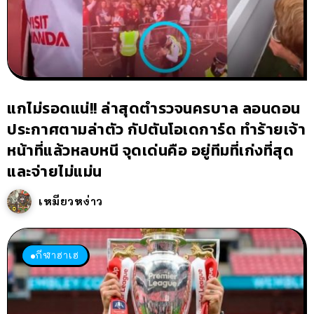
แกไม่รอดแน่!! ล่าสุดตำรวจนครบาล ลอนดอน
ประกาศตามล่าตัว กัปตันโอเดการ์ด ทำร้ายเจ้า
หน้าที่แล้วหลบหนี จุดเด่นคือ อยู่ทีมที่เก่งที่สุด
และจ่ายไม่แม่น
เหมียวหง่าว
กีฬาฮาเฮ