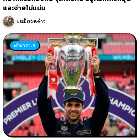
และจ่ายไม่แม่น
เหมียวหง่าว
กีฬาฮาเฮ