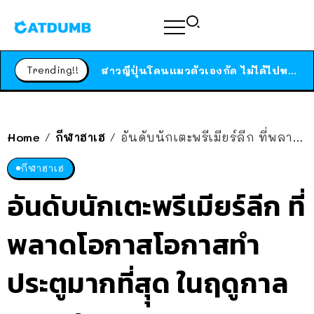
ร้านอาหารในนิวยอร์กประกาศปิดตัวลง หลังอยู่มานานกว่า 45 ปี ติดป้ายขอบคุณลูกค้าทุกคน แถมสูตรทำไวท์ซอสให้แบบจัดเต็ม
สาวญี่ปุ่นโดนแมวตัวเองกัด ไม่ได้ไปหาหมอตั้งแต่เนิ่นๆ สุดท้ายขาบวม กลายเป็นโรคเนื้อเน่า เตือนทาสแมวทั้งหลายให้ระวัง
Trending!!
ได้เวลาเด็กหนวดรวมตัว RF Online Next เปิดให้เล่นแล้ว เกม Sci-Fi MMORPG ระดับตำนาน เล่นได้ทั้งมือถือและ PC
ร้านอาหารในนิวยอร์กประกาศปิดตัวลง หลังอยู่มานานกว่า 45 ปี ติดป้ายขอบคุณลูกค้าทุกคน แถมสูตรทำไวท์ซอสให้แบบจัดเต็ม
สาวญี่ปุ่นโดนแมวตัวเองกัด ไม่ได้ไปหาหมอตั้งแต่เนิ่นๆ สุดท้ายขาบวม กลายเป็นโรคเนื้อเน่า เตือนทาสแมวทั้งหลายให้ระวัง
Home
กีฬาฮาเฮ
อันดับนักเตะพรีเมียร์ลีก ที่พลาดโอกาสโอกาสทำประตูมากที่สุุด ในฤดูกาล 2022/2023
/
/
กีฬาฮาเฮ
อันดับนักเตะพรีเมียร์ลีก ที่
พลาดโอกาสโอกาสทำ
ประตูมากที่สุุด ในฤดูกาล