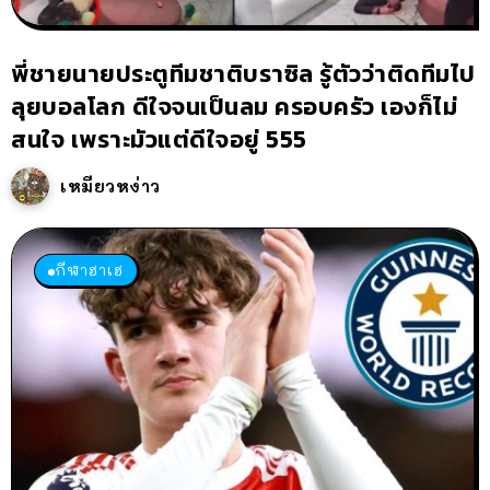
พี่ชายนายประตูทีมชาติบราซิล รู้ตัวว่าติดทีมไป
ลุยบอลโลก ดีใจจนเป็นลม ครอบครัว เองก็ไม่
สนใจ เพราะมัวแต่ดีใจอยู่ 555
เหมียวหง่าว
กีฬาฮาเฮ