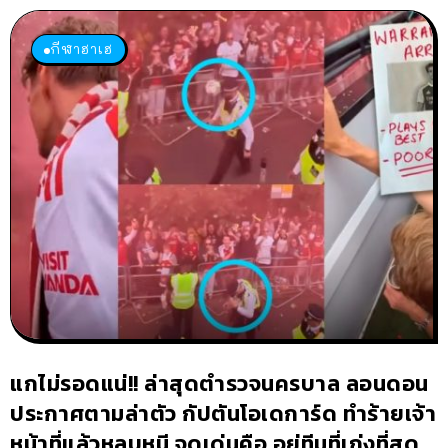
กีฬาฮาเฮ
แกไม่รอดแน่!! ล่าสุดตำรวจนครบาล ลอนดอน
ประกาศตามล่าตัว กัปตันโอเดการ์ด ทำร้ายเจ้า
หน้าที่แล้วหลบหนี จุดเด่นคือ อยู่ทีมที่เก่งที่สุด