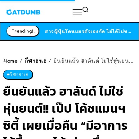
ร้านอาหารในนิวยอร์กประกาศปิดตัวลง หลังอยู่มานานกว่า 45 ปี ติดป้ายขอบคุณลูกค้าทุกคน แถมสูตรทำไวท์ซอสให้แบบจัดเต็ม
สาวญี่ปุ่นโดนแมวตัวเองกัด ไม่ได้ไปหาหมอตั้งแต่เนิ่นๆ สุดท้ายขาบวม กลายเป็นโรคเนื้อเน่า เตือนทาสแมวทั้งหลายให้ระวัง
Trending!!
ได้เวลาเด็กหนวดรวมตัว RF Online Next เปิดให้เล่นแล้ว เกม Sci-Fi MMORPG ระดับตำนาน เล่นได้ทั้งมือถือและ PC
ร้านอาหารในนิวยอร์กประกาศปิดตัวลง หลังอยู่มานานกว่า 45 ปี ติดป้ายขอบคุณลูกค้าทุกคน แถมสูตรทำไวท์ซอสให้แบบจัดเต็ม
สาวญี่ปุ่นโดนแมวตัวเองกัด ไม่ได้ไปหาหมอตั้งแต่เนิ่นๆ สุดท้ายขาบวม กลายเป็นโรคเนื้อเน่า เตือนทาสแมวทั้งหลายให้ระวัง
Home
กีฬาฮาเฮ
ยืนยันแล้ว ฮาลันด์ ไม่ใช่หุ่นยนต์!! เป๊ป โค้ชแมนฯ ซิตี้ เผยเมื่อคืน “มีอาการไข้ขึ้น เลยได้เล่นครึ่งเดียว”
/
/
กีฬาฮาเฮ
ยืนยันแล้ว ฮาลันด์ ไม่ใช่
หุ่นยนต์!! เป๊ป โค้ชแมนฯ
ซิตี้ เผยเมื่อคืน “มีอาการ