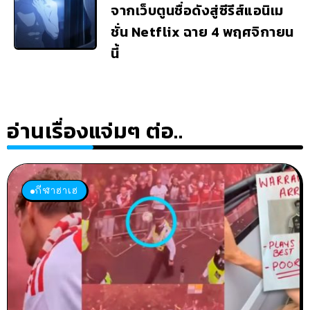
จากเว็บตูนชื่อดังสู่ซีรีส์แอนิเม
ชั่น Netflix ฉาย 4 พฤศจิกายน
นี้
อ่านเรื่องแจ่มๆ ต่อ..
กีฬาฮาเฮ