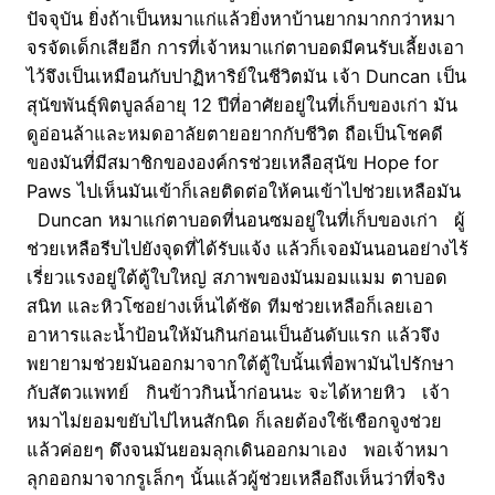
ปัจจุบัน ยิ่งถ้าเป็นหมาแก่แล้วยิ่งหาบ้านยากมากกว่าหมา
จรจัดเด็กเสียอีก การที่เจ้าหมาแก่ตาบอดมีคนรับเลี้ยงเอา
ไว้จึงเป็นเหมือนกับปาฏิหาริย์ในชีวิตมัน เจ้า Duncan เป็น
สุนัขพันธุ์พิตบูลล์อายุ 12 ปีที่อาศัยอยู่ในที่เก็บของเก่า มัน
ดูอ่อนล้าและหมดอาลัยตายอยากกับชีวิต ถือเป็นโชคดี
ของมันที่มีสมาชิกขององค์กรช่วยเหลือสุนัข Hope for
Paws ไปเห็นมันเข้าก็เลยติดต่อให้คนเข้าไปช่วยเหลือมัน
Duncan หมาแก่ตาบอดที่นอนซมอยู่ในที่เก็บของเก่า ผู้
ช่วยเหลือรีบไปยังจุดที่ได้รับแจ้ง แล้วก็เจอมันนอนอย่างไร้
เรี่ยวแรงอยู่ใต้ตู้ใบใหญ่ สภาพของมันมอมแมม ตาบอด
สนิท และหิวโซอย่างเห็นได้ชัด ทีมช่วยเหลือก็เลยเอา
อาหารและน้ำป้อนให้มันกินก่อนเป็นอันดับแรก แล้วจึง
พยายามช่วยมันออกมาจากใต้ตู้ใบนั้นเพื่อพามันไปรักษา
กับสัตวแพทย์ กินข้าวกินน้ำก่อนนะ จะได้หายหิว เจ้า
หมาไม่ยอมขยับไปไหนสักนิด ก็เลยต้องใช้เชือกจูงช่วย
แล้วค่อยๆ ดึงจนมันยอมลุกเดินออกมาเอง พอเจ้าหมา
ลุกออกมาจากรูเล็กๆ นั้นแล้วผู้ช่วยเหลือถึงเห็นว่าที่จริง