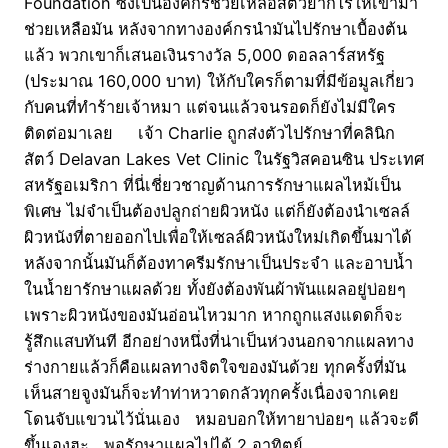
Foundation ซึ่งเป็นองค์กรช่วยเหลือสัตว์ยากไร้ให้เข้ามา
ช่วยเหลือมัน หลังจากทางองค์กรนำมันไปรักษาเบื้องต้น
แล้ว พวกเขาก็เสนอเงินรางวัล 5,000 ดอลลาร์สหรัฐ
(ประมาณ 160,000 บาท) ให้กับใครก็ตามที่มีข้อมูลเกี่ยว
กับคนที่ทำร้ายเจ้าหมา แต่จนแล้วจนรอดก็ยังไม่มีใคร
ติดต่อมาเลย เจ้า Charlie ถูกส่งตัวไปรักษาที่คลินิก
สัตว์ Delavan Lakes Vet Clinic ในรัฐวิสคอนซิน ประเทศ
สหรัฐอเมริกา ที่นี่เชี่ยวชาญด้านการรักษาแผลไหม้เป็น
พิเศษ ไม่จำเป็นต้องปลูกถ่ายผิวหนัง แต่ก็ยังต้องนำเซลล์
ผิวหนังที่ตายออกไปเพื่อให้เซลล์ผิวหนังใหม่เกิดขึ้นมาได้
หลังจากนั้นมันก็ต้องทาครีมรักษาเป็นประจำ และอาบน้ำ
ในน้ำยารักษาแผลด้วย ทั้งยังต้องพันผ้าพันแผลอยู่บ่อยๆ
เพราะผิวหนังของมันอ่อนไหวมาก หากถูกแสงแดดก็จะ
รู้สึกแสบทันที อีกอย่างหนึ่งที่น่าเป็นห่วงนอกจากแผลทาง
ร่างกายแล้วก็คือแผลทางจิตใจของมันด้วย ทุกครั้งที่มัน
เห็นสายจูงมันก็จะทำท่าหวาดกลัวทุกครั้งเนื่องจากเคย
โดนจับแขวนไว้นั่นเอง หมอบอกให้ทายาบ่อยๆ แล้วจะดี
ขึ้นเองฮะ พอรักษาแผลไปได้ 2 อาทิตย์…