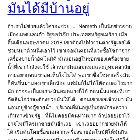
มันได้มีบ้านอยู่
ถ้าเราไม่ช่วยแล้วใครจะช่วย … Nemeth เป็นนักข่าวจาก
เมืองแอตแลนต้า รัฐจอร์เจีย ประเทศสหรัฐอเมริกา เมื่อ
สิ้นเดือนพฤษภาคม 2018 เขาต้องไปทำงานต่างรัฐเลยได้
ช่วยหมาตัวหนึ่งเอาไว้ เขาเจอมันตอนที่แวะซื้อโซดาจาก
เครื่องขายน้ำอัตโนมัติ มันนอนอยู่ในซอกของเครื่องขาย
น้ำที่เขากำลังจะใช้ เจ้าหมามันมอมแมมและดูหมดอาลัย
ตายอยากจนเขาอดเห็นใจไม่ได้ พอเขาซื้อโซดาเสร็จมัน
ก็หันขึ้นมามองเขาเล็กน้อย แต่มันก็ไม่ได้โต้ตอบอะไรมาก
นัก อาจจะเป็นเพราะมันหมดแรงก็ได้ ตอนนั้นแหละที่เขา
ตัดสินใจว่าจะต้องช่วยมันให้ได้ ตอนเขาเจอเจ้าหมา มัน
นอนอยู่ข้างตู้ขายน้ำ บริเวณที่มันอยู่เป็นจุดพักระหว่าง
เดินทางข้ามรัฐ ที่นี่ไม่ค่อยมีคนผ่านมาก ถ้าปล่อยเอาไว้
อาจไม่มีใครมาช่วยมันอีกเลย เขาเลยอยากช่วยมันให้
ได้ เริ่มต้นโดยซื้อขนมจากเครื่องขายอัตโนมัติให้มันกิน
ก่อน เขาซื้อขนมถุงหนึ่งจากเครื่องขายของอัตโนมัติให้