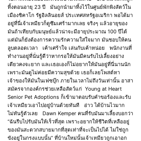
ทิ้งตอนอายุ 23 ปี มันถูกนำมาทิ้งไว้ในศูนย์พักพิงสัตว์ใน
เมืองชิคาโก รัฐอิลลินอยส์ ประเทศสหรัฐอเมริกา พอได้มา
อยู่ที่นี่เจ้าเหมียวก็ดูซึมเศร้ามากเลย จริงๆ แล้วอายุของ
มันถ้าเทียบกับมนุษย์แล้วน่าจะมีอายุประมาณ 100 ปีได้
แต่มันก็ยังต้องการความรักความใส่ใจมาก มันชอบให้คน
ลูบตลอดเวลา เค้าเศร้าใจ เล่นกับเค้าหน่อย พนักงานที่
ทำงานอยู่ที่นั่นรู้ดีว่าหากรอให้มันมีคนรับไปเลี้ยงอย่าง
เดียวคงจะยาก และเธอเองก็ไม่อยากให้มันอยู่ที่นี่นานนัก
เพราะมันดูไม่ค่อยมีความสุขด้วย เธอก็เลยโพสต์หา
เจ้าของให้มันในเฟซบุ๊ก ภายในเวลาไม่ถึงวันเท่านั้น อาสา
สมัครจากองค์กรช่วยเหลือสัตว์แก่ Young at Heart
Senior Pet Adoptions ก็เข้ามาตอบรับคำขอร้องและรับ
เจ้าเหมียวเอาไปอยู่บ้านด้วยทันที อ่าว ได้บ้านไวมาก
ไม่ทันรู้ตัวเลย Dawn Kemper คนที่รับมันมาเลี้ยงบอกว่า
“ฉันรีบไปรับมันให้เร็วที่สุด เพราะอยากให้ชีวิตที่เหลืออยู่
ของมันสะดวกสบายมากที่สุดเท่าที่จะเป็นไปได้ ไม่ใช่ถูก
ขังอยู่ในกรงแบบนั้น” ที่บ้านใหม่นั้นเจ้าเหมียวถูกเอาอก