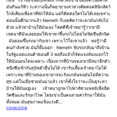
มันกินแก้หิว ระหว่างนั้นก็พยายามหาทางติดต่อคลินิกสัตว์
ใกล้เคียงเพื่อหาที่พักให้มัน แต่ก็ติดต่อใครไม่ได้เลยเพราะ
ตอนนั้นดึกมากแล้ว Nemeth ก็เลยคิดว่าจะพามันกลับไป
ด้วย แล้วหาบ้านให้มันเอง โชคดีที่เจ้าหมารู้ว่าเขามี
เจตนาดีมันเลยยอมให้เขาพาขึ้นรถไปโดยไม่ขัดขืนสักนิด
มันยอมขึ้นรถมากับเขา เพราะไว้ใจเขาแล้ว พอรู้ว่ามี
คนกำลังช่วย มันก็ยิ้มออก Nemeth ขับรถกลับมาถึงบ้าน
ในรัฐแอตแลนต้าตอนตี 3 พอถึงแล้วก็จัดแจงห้องแยกไว้
ให้มันนอนโดยเฉพาะ เนื่องจากที่บ้านของเขามีหมาอีกตัว
หนึ่งซึ่งเข้ากับสุนัขตัวอื่นไม่ได้ เขารับเลี้ยงเจ้าหมาไม่ได้
เพราะหมาที่บ้านของเขาอาจจะรังแกมันจนมันไม่มีความ
สุข แต่ในเมื่อช่วยมันมาแล้ว เขาก็ตั้งใจว่าจะเป็นธุระหา
บ้านให้มันอยู่เอง เจ้าหมาถูกพาไปหาสัตวแพทย์เพื่อฉีด
วัคซีนและรักษาโรค โดยเขาเป็นคนจ่ายค่ารักษาให้มัน
ทั้งหมด มันสุขภาพแข็งแรงดี…
03/06/2018