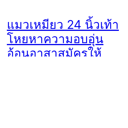
แมวเหมียว 24 นิ้วเท้า
โหยหาความอบอุ่น
อ้อนอาสาสมัครให้
กอดไม่ยอมปล่อยเลย
งุ้ยยย
แมวแต่ละคนตัวเกิดมามีลักษณะไม่เหมือนกัน ไม่ว่าจะ
เป็นขนาดตัว สีขน และลักษณะนิสัย แต่พวกมันทุกตัวก็
ต้องการความรักทั้งนั้น เจ้า Chubbles ก็เป็นแมวตัวหนึ่งที่
ต้องการคนดูแลเช่นกัน และมันมีบางอย่างที่พิเศษกว่าแมว
ปกติทั่วไปด้วย เจ้าเหมียวตัวนี้น่ะมีนิ้วเท้าตั้ง 24 นิ้วแน่ะ!