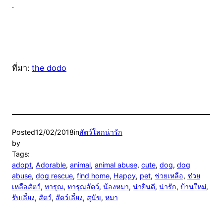
.
ที่มา:
the dodo
Posted
12/02/2018
in
สัตว์โลกน่ารัก
by
Tags:
adopt
, 
Adorable
, 
animal
, 
animal abuse
, 
cute
, 
dog
, 
dog
abuse
, 
dog rescue
, 
find home
, 
Happy
, 
pet
, 
ช่วยเหลือ
, 
ช่วย
เหลือสัตว์
, 
ทารุณ
, 
ทารุณสัตว์
, 
น้องหมา
, 
น่ายินดี
, 
น่ารัก
, 
บ้านใหม่
, 
รับเลี้ยง
, 
สัตว์
, 
สัตว์เลี้ยง
, 
สุนัข
, 
หมา