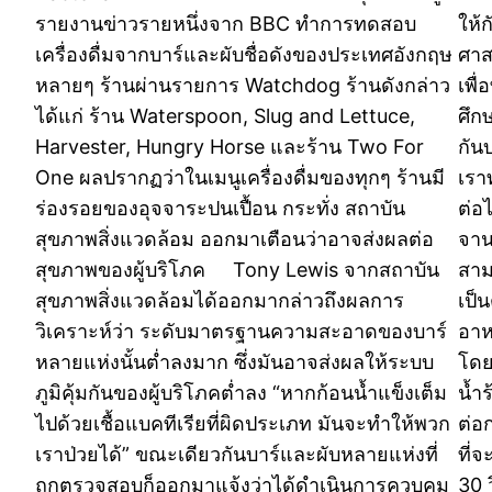
รายงานข่าวรายหนึ่งจาก BBC ทำการทดสอบ
ให้
เครื่องดื่มจากบาร์และผับชื่อดังของประเทศอังกฤษ
ศาส
หลายๆ ร้านผ่านรายการ Watchdog ร้านดังกล่าว
เพื
ได้แก่ ร้าน Waterspoon, Slug and Lettuce,
ศึก
Harvester, Hungry Horse และร้าน Two For
กันบ
One ผลปรากฏว่าในเมนูเครื่องดื่มของทุกๆ ร้านมี
เรา
ร่องรอยของอุจจาระปนเปื้อน กระทั่ง สถาบัน
ต่อ
สุขภาพสิ่งแวดล้อม ออกมาเตือนว่าอาจส่งผลต่อ
จาน
สุขภาพของผู้บริโภค Tony Lewis จากสถาบัน
สาม
สุขภาพสิ่งแวดล้อมได้ออกมากล่าวถึงผลการ
เป็
วิเคราะห์ว่า ระดับมาตรฐานความสะอาดของบาร์
อาห
หลายแห่งนั้นต่ำลงมาก ซึ่งมันอาจส่งผลให้ระบบ
โดย
ภูมิคุ้มกันของผู้บริโภคต่ำลง “หากก้อนน้ำแข็งเต็ม
น้ำร
ไปด้วยเชื้อแบคทีเรียที่ผิดประเภท มันจะทำให้พวก
ต่อ
เราป่วยได้” ขณะเดียวกันบาร์และผับหลายแห่งที่
ที่
ถูกตรวจสอบก็ออกมาแจ้งว่าได้ดำเนินการควบคุม
30 