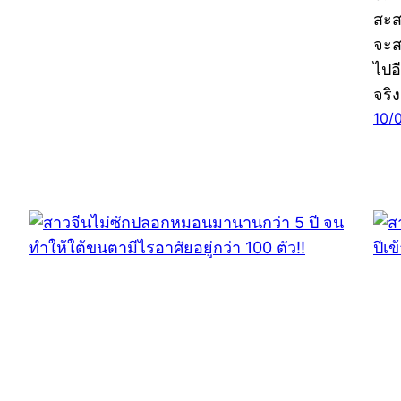
สะส
จะส
ไปอ
จริ
10/