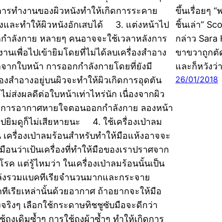
ารทำงานของผิวหนังทำให้เกิดการระคาย
ขึ้นเรื่อยๆ
องและทำให้ผิวหนังอักเสบได้ 3. แต่งหน้าไป
ชิ้นเล่า” S
กำลังกาย หลายๆ คนอาจจะใช้เวลาหลังการ
กล่าว Sara 
กงานเพื่อไปเข้ายิมโดยที่ไม่ได้ลบเครื่องสำอาง
ขาขวาถูกตัด
จากใบหน้า การออกกำลังกายโดยที่ยังมี
และก็หวังว
26/01/2018
ื่องสำอางอยู่บนผิวจะทำให้ผิวเกิดการอุดตัน
ไม่ส่งผลดีต่อใบหน้าเท่าไหร่นัก เนื่องจากผิว
งการอากาศหายใจตอนออกกำลังกาย ลองหน้า
ปยิมดูก็ไม่เสียหายนะ 4. ใช้เครื่องเป่าลม
น เครื่องเป่าลมร้อนสำหรับทำให้มือแห้งอาจจะ
หมือนว่าเป้นเครื่องที่ทำให้มือของเราปราศจาก
อโรค แต่รู้ไหมว่า ในเครื่องเป่าลมร้อนนั้นเป็น
่งรวมแบคทีเรียจำนวนมากและกระจาย
ทีเรียเหล่านั้นด้วยอากาศ ถ้าอยากจะให้มือ
งจริงๆ เลือกใช้กระดาษทิชชูซับมือจะดีกว่า
ช้ถุงเดิมซ้ำๆ การใช้ถุงผ้าซ้ำๆ ทำให้เกิดการ