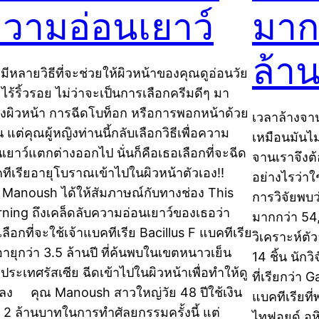
วามอ่อนเยาว์
มาก
ล้าน
มีหลายวิธีที่จะช่วยให้ผิวหน้าของคุณดูอ่อนวัย
ไร้ริ้วรอย ไม่ว่าจะเป็นการเลือกครีมดีๆ มา
ุงผิวหน้า การฉีดโบท็อก หรือการพอกหน้าด้วย
เวลาล้างจาน
น แต่คุณผู้หญิงท่านนี้กลับเลือกวิธีเพื่อความ
เหมือนมันไม่ส
นเยาว์แตกต่างออกไป นั่นก็คือเธอเลือกที่จะฉีด
จานเราจึงต้
ทีเรียอายุโบราณเข้าไปในผิวหน้าตัวเอง!!
อย่างไรว่า
 Manoush ได้ให้สัมภาษณ์กับทางช่อง This
การวิจัยพบว่
ning ถึงเคล็ดลับความอ่อนเยาว์ของเธอว่า
มากกว่า 5
ลือกที่จะใช้เจ้าแบคทีเรีย Bacillus F แบคทีเรีย
วิเคราะห์ตั
ีอายุกว่า 3.5 ล้านปี ที่ค้นพบในเขตหนาวเย็น
14 ชิ้น นัก
ประเทศรัสเซีย ฉีดเข้าไปในผิวหน้าเพื่อทำให้ดู
ที่เรียกว่า
กลง คุณ Manoush สาวใหญ่วัย 48 ปีใช้เงิน
แบคทีเรียที่พ
า 2 ล้านบาทในการทำศัลยกรรมครั้งนี้ แต่
ไทฟอยด์ อ