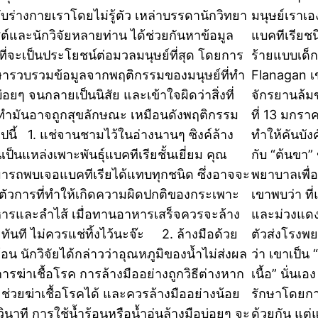
กับร่างกายเราโดยไม่รู้ตัว เหล่าบรรดานักวิทยา
มนุษย์เราเอง
ต์และนักวิจัยหลายท่าน ได้ช่วยกันหาข้อมูล
แบคทีเรียช
่อที่จะเป็นประโยชน์ต่อมวลมนุษย์ที่สุด โดยการ
ร้ายแบบเด็กช
ษารวบรวมข้อมูลจากพฤติกรรมของมนุษย์ที่ทำ
Flanagan เขา
่อยๆ จนกลายเป็นนิสัย และเข้าใจผิดว่าสิ่งที่
จักรยานล้ม
ทำมันอาจถูกสุขลักษณะ เหมือนดังพฤติกรรม
ที่ 13 มกรา
ไปนี้ 1. แช่จานชามไว้ในอ่างนานๆ ซิงค์ล้าง
ทำให้คันบัง
เป็นแหล่งเพาะพันธุ์แบคทีเรียชั้นเยี่ยม คุณ
กับ “ต้นขา”
ารถพบเจอแบคทีเรียได้แทบทุกชนิด ซึ่งอาจจะ
พยาบาลเพื่อ
นตัวการที่ทำให้เกิดความผิดปกติของกระเพาะ
เขาพบว่า ที
ารและลำไส้ เมื่อทานอาหารเสร็จควรจะล้าง
และม่วงแดง เ
ทันที ไม่ควรแช่ทิ้งไว้นะจ๊ะ 2. ล้างมือด้วย
ตัวส่งโรงพย
้อน นักวิจัยได้กล่าวว่าอุณหภูมิของน้ำไม่ส่งผล
ว่า เขาเป็น 
การฆ่าเชื้อโรค การล้างมืออย่างถูกวิธีต่างหาก
เนื้อ” นั่น
จะช่วยฆ่าเชื้อโรคได้ และควรล้างมืออย่างน้อย
รักษาโดยกา
วินาที การใช้น้ำร้อนหรือน้ำอุ่นล้างมือบ่อยๆ จะ
ด้วยกัน แต่