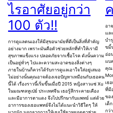
ไรอาศัยอยู่กว่า
ค
100 ตัว!!
อาจ
และ
บำร
การดูแลตนเองให้มีสุขอนามัยที่ดีเป็นสิ่งที่สำคัญ
ขมิ้
อย่างมาก เพราะมันคือตัวช่วยหลักที่ทำให้เรามี
อ่อ
สุขภาพแข็งแรง ปลอดภัยจากเชื้อโรค ดังนั้นความ
แบค
เป็นอยู่ทั่วๆ ไปและความสะอาดของสิ่งต่างๆ
คุณ
ภายในบ้านก็ควรได้รับการดูแลเอาใจใส่อยู่เสมอ
Mor
ไม่อย่างนั้นคุณอาจต้องเจอปัญหาเหมือนกับเธอคน
เธอเ
นี้ได้ เรื่องราวนี้เริ่มขึ้นเมื่อปี 2015 หญิงสาวแซ่ Xu
ที่ม
ในมณฑลหูเป่ย์ ประเทศจีน เธอรู้สึกระคายเคือง
ของ
และมีอาการตาแดง จึงไปปรึกษากับแพทย์ แต่ด้วย
เด็
อาการของเธอแพทย์จึงไม่ได้แนะนำวิธีใดๆ ให้
กว่
มากนัก นอกจากการให้เธอใช้ยาหยอดตาช่วย