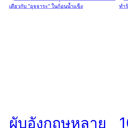
ผับอังกฤษหลาย
1