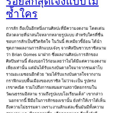
รอยสักสุดเจ๋งแบบไม่
ซ้ำใคร
การสัก ถือเป็นอีกหนึ่งงานศิลปะที่มีความงดงาม โดดเด่น
มีลวดลายที่น่าสนใจหลากหลายรูปแบบ สำหรับใครที่ชื่น
ชอบการสักเป็นชีวิตจิตใจ ในวันนี้ #เหมียวขี้อ้อน ได้นำ
ชุดภาพผลงานการสักแบบเจ๋งๆ จากศิลปินชาวบราซิลนาม
ว่า Brian Gomes มาฝาก ซึ่งผลงานศิลปะการสักของ
ศิลปินท่านนี้ ต้องบอกไว้ก่อนเลยว่าไม่ได้มีแต่ความงดงาม
เพียงเท่านั้น แต่มันได้รับแรงบันดาลใจมาจากชนเผ่าโบ
ราณอะเมซอนอีกด้วย “ผมได้รับแรงบันดาลใจจากงาน
กราฟิกแบบพื้นเมืองของบราซิล ไม่ว่าจะเป็น รูปทรง
เรขาคณิต รวมไปถึงการผสมผสานสถาปัตยกรรมใน
วัฒนธรรมอิสลาม รวมถึงรูปแบบโอเรียนเต็ล” เขากล่าว
นอกจากนี้ ฝีมือในการสักของเขานั้น ยังทำให้เราได้เห็น
ถึงความไม่ธรรมดา เพราะงานสักแต่ละชิ้นมันมีทั้งความ