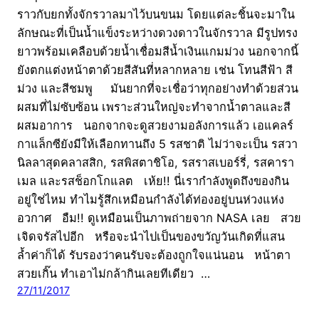
ราวกับยกทั้งจักรวาลมาไว้บนขนม โดยแต่ละชิ้นจะมาใน
ลักษณะที่เป็นน้ำแข็งระหว่างดวงดาวในจักรวาล มีรูปทรง
ยาวพร้อมเคลือบด้วยน้ำเชื่อมสีน้ำเงินแกมม่วง นอกจากนี้
ยังตกแต่งหน้าตาด้วยสีสันที่หลากหลาย เช่น โทนสีฟ้า สี
ม่วง และสีชมพู มันยากที่จะเชื่อว่าทุกอย่างทำด้วยส่วน
ผสมที่ไม่ซับซ้อน เพราะส่วนใหญ่จะทำจากน้ำตาลและสี
ผสมอาการ นอกจากจะดูสวยงามอลังการแล้ว เอแคลร์
กาแล็กซียังมีให้เลือกทานถึง 5 รสชาติ ไม่ว่าจะเป็น รสวา
นิลลาสุดคลาสสิก, รสพิสตาชิโอ, รสราสเบอร์รี่, รสคารา
เมล และรสช็อกโกแลต เห้ย!! นี่เรากำลังพูดถึงของกิน
อยู่ใช่ไหม ทำไมรู้สึกเหมือนกำลังได้ท่องอยู่บนห่วงแห่ง
อวกาศ อืม!! ดูเหมือนเป็นภาพถ่ายจาก NASA เลย สวย
เจิดจรัสไปอีก หรือจะนำไปเป็นของขวัญวันเกิดที่แสน
ล้ำค่าก็ได้ รับรองว่าคนรับจะต้องถูกใจแน่นอน หน้าตา
สวยเกิ๊น ทำเอาไม่กล้ากินเลยทีเดียว …
27/11/2017