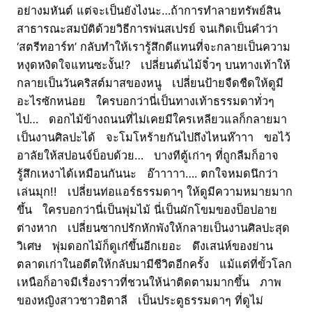
อย่างมหันต์ แต่จะเป็นยังไงนะ…ถ้าการทำลายทรัพย์สิน
สาธารณะสมบัติด้วยวิธีการพ่นสเปรย์ จนเกิดเป็นคำว่า
‘สตรีทอาร์ท’ กลับทำให้เรารู้สึกดีแทนที่จะกลายเป็นความ
หงุดหงิดใจแทนซะงั้น!? เปลี่ยนต้นไม้จิ๋วๆ บนทางเท้าให้
กลายเป็นวันคริสต์มาสของหนู เปลี่ยนป้ายจืดชืดให้ดูมี
อะไรซักหน่อย ใครบอกว่านี่เป็นทางเท้าธรรมดาทั่วๆ
ไป… ดอกไม้ข้างถนนที่ไม่เคยมีใครเหลียวแลก็กลายมา
เป็นงานศิลปะได้ จะโมโหร้ายกันไปถึงไหนห๊าาา ขอไว้
อาลัยให้สปอนจ์บ็อบด้วย… บางทีตู้เก่าๆ ที่ถูกลืมก็อาจ
รู้สึกเหงาได้เหมือนกันนะ อ๊าาาาา…. ตกใจหมดนึกว่า
เล่นมุก!! เปลี่ยนท่อแอร์ธรรมดาๆ ให้ดูมีความหมายมาก
ขึ้น ใครบอกว่านี่เป็นพุ่มไม้ นี่เป็นผักโขมของป็อปอาย
ต่างหาก เปลี่ยนซากปรักหักพังให้กลายเป็นงานศิลปะสุด
วิเศษ พุ่มดอกไม้ก็ดูเก๋ขึ้นอีกเยอะ ดึงเสน่ห์ของย่าน
ตลาดเก่าในอดีตให้กลับมามีชีวิตอีกครั้ง แม้แต่ที่ขั้วโลก
เหนือก็อาจมีเรื่องราวที่ชวนให้น่าติดตามมากขึ้น ภาพ
ของหญิงสาวชาวอิตาลี เป็นประตูธรรมดาๆ ที่ดูไม่