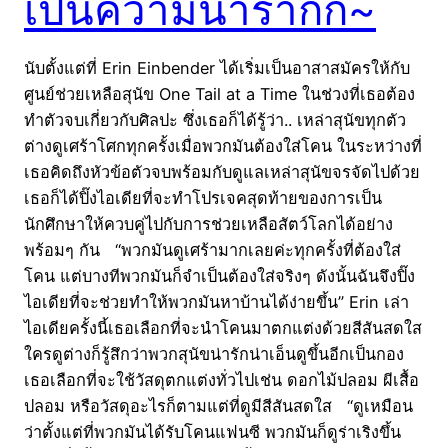
เป็นความน่าร๊ากก~
นับตั้งแต่ที่ Erin Einbender ได้เริ่มเป็นอาสาสมัครให้กับ
ศูนย์ช่วยเหลือสุนัข One Tail at a Time ในช่วงที่เธอต้อง
ทำตัวจบเกี่ยวกับศิลปะ ซึ่งเธอก็ได้รู้ว่า.. เหล่าสุนัขทุกตัว
ต่างดูเศร้าโศกทุกครั้งเมื่อพวกมันต้องใส่โคน ในระหว่างที่
เธอคิดถึงหัวข้อตัวจบพร้อมกับดูแลเหล่าสุนัขจรจัดไปด้วย
เธอก็ได้ปิ๊งไอเดียที่จะทำโปรเจคสุดท้ายของการเป็น
นักศึกษาให้ควบคู่ไปกับการช่วยเหลือสัตว์โลกได้อย่าง
พร้อมๆ กัน “พวกมันดูเศร้ามากเลยค่ะทุกครั้งที่ต้องใส่
โคน แต่บางทีพวกมันก็จำเป็นต้องใส่จริงๆ ดังนั้นฉันจึงปิ๊ง
ไอเดียที่จะช่วยทำให้พวกมันหาบ้านได้ง่ายขึ้น” Erin เล่า
ไอเดียครั้งนี้เธอเลือกที่จะนำโคนมาตกแต่งด้วยสีสันสดใส
ใครดูต่างก็รู้สึกว่าพวกสุนัขน่ารักน่าเอ็นดูขึ้นอีกเป็นกอง
เธอเลือกที่จะใช้วัสดุตกแต่งทั่วไปเช่น ดอกไม้ปลอม ผีเสื้อ
ปลอม หรือวัสดุอะไรก็ตามแต่ที่ดูมีสีสันสดใส “ดูเหมือน
ว่าตั้งแต่ที่พวกมันได้รับโคนแฟนซี พวกมันก็ดูร่าเริงขึ้น