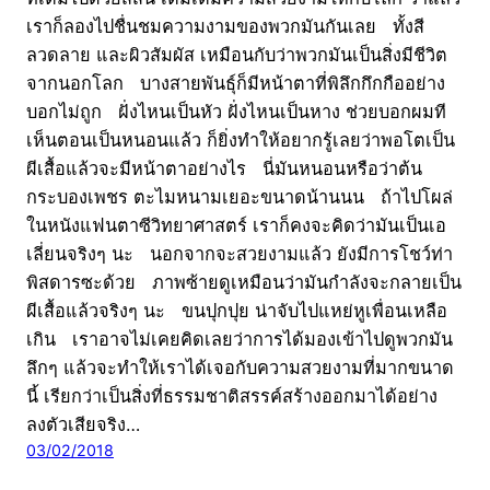
เราก็ลองไปชื่นชมความงามของพวกมันกันเลย ทั้งสี
ลวดลาย และผิวสัมผัส เหมือนกับว่าพวกมันเป็นสิ่งมีชีวิต
จากนอกโลก บางสายพันธุ์ก็มีหน้าตาที่พิลึกกึกกืออย่าง
บอกไม่ถูก ฝั่งไหนเป็นหัว ฝั่งไหนเป็นหาง ช่วยบอกผมที
เห็นตอนเป็นหนอนแล้ว ก็ยิ่งทำให้อยากรู้เลยว่าพอโตเป็น
ผีเสื้อแล้วจะมีหน้าตาอย่างไร นี่มันหนอนหรือว่าต้น
กระบองเพชร ตะไมหนามเยอะขนาดน้านนน ถ้าไปโผล่
ในหนังแฟนตาซีวิทยาศาสตร์ เราก็คงจะคิดว่ามันเป็นเอ
เลี่ยนจริงๆ นะ นอกจากจะสวยงามแล้ว ยังมีการโชว์ท่า
พิสดารซะด้วย ภาพซ้ายดูเหมือนว่ามันกำลังจะกลายเป็น
ผีเสื้อแล้วจริงๆ นะ ขนปุกปุย น่าจับไปแหย่หูเพื่อนเหลือ
เกิน เราอาจไม่เคยคิดเลยว่าการได้มองเข้าไปดูพวกมัน
ลึกๆ แล้วจะทำให้เราได้เจอกับความสวยงามที่มากขนาด
นี้ เรียกว่าเป็นสิ่งที่ธรรมชาติสรรค์สร้างออกมาได้อย่าง
ลงตัวเสียจริง…
03/02/2018