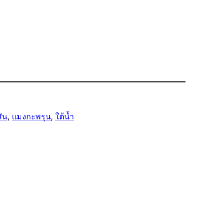
สัน
, 
แมงกะพรุน
, 
ใต้น้ำ