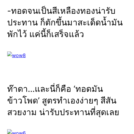
-ทอดจนเป็นสีเหลืองทองน่ารับ
ประทาน ก็ตักขึ้นมาสะเด็ดน้ำมัน
พักไว้ แค่นี้ก็เสร็จแล้ว
ท๊าดา…และนี่ก็คือ ‘ทอดมัน
ข้าวโพด’ สูตรทำเองง่ายๆ สีสัน
สวยงาม น่ารับประทานที่สุดเลย