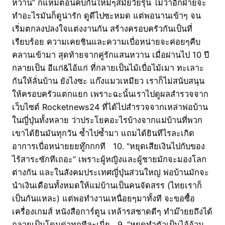
หวาน” ก็แหมตอนคบกันใหม่ๆสมัยวัยรุ่น ไม่ว่าอีกฝ่ายจะ
ทำอะไรมันก็ดูน่ารัก ดูดีไปซะหมด แต่พอนานเข้าๆ จน
เริ่มตกลงปลงใจแต่งงานกัน สร้างครอบครัวกันเป็นที่
เรียบร้อย ความเคยชินและความเบื่อหน่ายจะค่อยๆคืบ
คลานเข้ามา สุดท้ายจากคู่รักแสนหวาน เมื่อผ่านไป 10 ปี
กลายเป็น อีแก่&ไอ้แก่ ที่กลายเป็นไม้เบื่อไม้เมา ทะเลาะ
กันให้ลั่นบ้าน ยังไงซะ แก๊งแมวเหมียว เราก็ไม่สนับสนุน
ให้ครอบครัวแตกแยก เพราะฉะนั้นเราไปดูผลสำรวจจาก
เว็บไซต์ Rocketnews24 ที่ได้ไปสำรวจจากเหล่าพ่อบ้าน
ในญี่ปุ่นทั้งหลาย ว่าประโยคอะไรบ้างจากแม่บ้านที่พวก
เขาได้ยินมันทุกวัน ซ้ำไปซ้ำมา แถมได้ยินทีไรละเกิด
อาการเบื่อหน่ายยยทู๊กกกที 10. “หยุดเสียเงินไปกับของ
ไร้สาระซักทีเถอะ” เพราะผู้หญิงและผู้ชายมักจะมองโลก
ต่างกัน และในสังคมประเทศญี่ปุ่นส่วนใหญ่ พ่อบ้านมักจะ
นำเงินเดือนทั้งหมดให้แม่บ้านเป็นคนจัดสรร (ไทยเราก็
เป็นกันแหละ) แต่พอทำงานเหนื่อยๆมาทั้งที จะขอซื้อ
เครื่องเกมส์ หนังสือการ์ตูน เหล้ารสชาดดีๆ ทำม๊ายยถึงได้
กลายเป็นโดนด่าทุกทีละเนี่ย 9. “หยุดทำตัวเป็นไอ้อ้วน