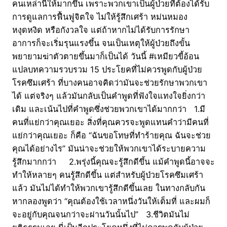
คนเหล่านี้ให้มากขึ้น เพราะพวกเขาเป็นผู้ป่วยที่ต้องได้รับ
การดูแลการฟื้นฟูจิตใจ ไม่ให้รู้สึกเศร้า หม่นหมอง
หงุดหงิด หรือกังวลใจ แต่ถ้าหากไม่ได้รับการรักษา
อาการก็จะเริ่มรุนแรงขึ้น จนเป็นเหตุให้ผู้ป่วยถึงขั้น
พยายามฆ่าตัวตายขึ้นมาก็เป็นได้ วันนี้ #เหมียวขี้อ้อน
แปลบทความรวบรวม 15 ประโยคที่ไม่ควรพูดกับผู้ป่วย
โรคซึมเศร้า ที่บางคนอาจคิดว่ามันจะช่วยรักษาพวกเขา
ได้ แต่จริงๆ แล้วมันกลับเป็นคำพูดที่ฟังใจแทงใจยิ่งกว่า
เดิม และเน้นไปที่คำพูดซึ่งช่วยพวกเขาได้มากกว่า 1.มี
คนที่แย่กว่าคุณเยอะ สิ่งที่คุณควรจะพูดแทนคำว่ามีคนที่
แย่กว่าคุณเยอะ ก็คือ “ฉันขอโทษที่ทำร้ายคุณ ฉันจะช่วย
คุณได้อย่างไร” มันน่าจะช่วยให้พวกเขาได้ระบายความ
รู้สึกมากกว่า 2.พรุ่งนี้คุณจะรู้สึกดีขึ้น แม้คำพูดนี้อาจจะ
ทำให้หลายๆ คนรู้สึกดีขึ้น แต่สำหรับผู้ป่วยโรคซึมเศร้า
แล้ว มันไม่ได้ทำให้พวกเขารู้สึกดีขึ้นเลย ในทางกลับกัน
หากลองพูดว่า “คุณต้องใช้เวลาหนึ่งวันให้เต็มที่ และผมก็
จะอยู่กับคุณจนกว่าจะผ่านวันนั้นไป” 3.ชีวิตมันไม่