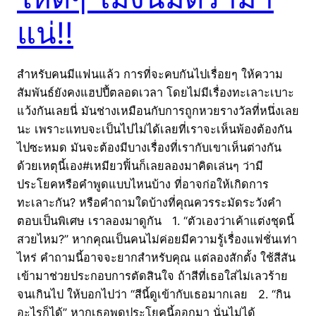
แน่!!
สำหรับคนมีแฟนแล้ว การที่จะคบกันไปเรื่อยๆ ให้ความ
สัมพันธ์ยังคงแฮปปี้ตลอดเวลา โดยไม่มีเรื่องทะเลาะเบาะ
แว้งกันเลยนี่ มันช่างเหมือนกับการถูกหวยรางวัลที่หนึ่งเลย
นะ เพราะแทบจะเป็นไปไม่ได้เลยที่เราจะเห็นพ้องต้องกัน
ไปซะหมด มันจะต้องมีบางเรื่องที่เรากับเขาเห็นต่างกัน
ด้วยเหตุนี้เอง#เหมียวฟิ้นก็เลยลองมาคิดเล่นๆ ว่ามี
ประโยคหรือคำพูดแบบไหนบ้าง ที่อาจก่อให้เกิดการ
ทะเลาะกัน? หรือคำถามใดบ้างที่คุณควรระมัดระวังคำ
ตอบเป็นพิเศษ เราลองมาดูกัน 1. “ตัวเองว่าเค้าแต่งชุดนี้
สวยไหม?” หากคุณเป็นคนไม่ค่อยมีความรู้เรื่องแฟชั่นเท่า
ไหร่ คำถามนี้อาจจะยากสำหรับคุณ แต่ลองสักตั้ง ใช้สีสัน
เข้ามาช่วยประกอบการตัดสินใจ ถ้าสีที่เธอใส่ไม่เลวร้าย
จนเกินไป ให้บอกไปว่า “สีนี้ดูเข้ากับเธอมากเลย 2. “กิน
อะไรก็ได้” หากเธอพูดประโยคนี้ออกมา นั่นไม่ได้