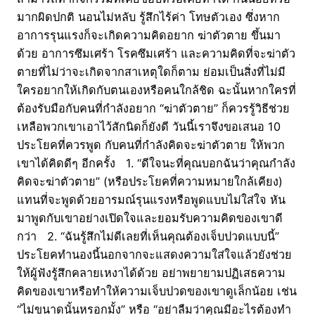
มากผิดปกติ นอนไม่หลับ รู้สึกไร้ค่า โทษตัวเอง ซึ่งหาก
อาการรุนแรงก็จะเกิดความคิดอยาก ฆ่าตัวตาย ขึ้นมา
ด้วย อาการซึมเศร้า โรคซึมเศร้า และความคิดที่จะฆ่าตัว
ตายที่ไม่ว่าจะเกิดจากสาเหตุใดก็ตาม ย่อมเป็นสิ่งที่ไม่มี
ใครอยากให้เกิดกับตนเองหรือคนใกล้ชิด ฉะนั้นหากใครที่
ต้องรับมือกับคนที่กำลังอยาก “ฆ่าตัวตาย” ก็ควรรู้วิธีช่วย
เหลือพวกเขาเอาไว้สักนิดก็ยังดี วันนี้เราจึงขอเสนอ 10
ประโยคที่ควรพูด กับคนที่กำลังคิดจะฆ่าตัวตาย ให้พวก
เขาได้คิดดีๆ อีกครั้ง 1. “ดีใจนะที่คุณบอกฉันว่าคุณกำลัง
คิดจะฆ่าตัวตาย” (หรือประโยคที่ความหมายใกล้เคียง)
แทนที่จะพูดด้วยอารมณ์รุนแรงหรือพูดแบบไม่ใส่ใจ หัน
มาพูดกับเขาอย่างเปิดใจและยอมรับความคิดของเขาดี
กว่า 2. “ฉันรู้สึกไม่ดีเลยที่เห็นคุณต้องเจ็บปวดแบบนี้”
ประโยคทำนองนี้นอกจากจะแสดงความใส่ใจแล้วยังช่วย
ให้ผู้ฟังรู้สึกคลายเหงาได้ด้วย อย่าพยายามปฏิเสธความ
คิดของเขาหรือทำให้ความเจ็บปวดของเขาดูเล็กน้อย เช่น
“ไม่ขนาดนั้นหรอกมั้ง” หรือ “อย่าลืมว่าคุณมีอะไรต้องทำ