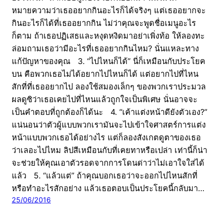
หมายความว่าเธออยากกินอะไรก็ได้จริงๆ แต่เธออยากจะ
กินอะไรก็ได้ที่เธออยากกิน ไม่ว่าคุณจะพูดชื่อเมนูอะไร
ก็ตาม ถ้าเธอปฏิเสธและหงุดหงิดมาอย่าเพิ่งท้อ ให้ลองทะ
ล่อมถามเธอว่ามีอะไรที่เธออยากกินไหม? นั่นแหละทาง
แก้ปัญหาของคุณ 3. “ไปไหนก็ได้” นี่ก็เหมือนกับประโยค
บน คือพวกเธอไม่ได้อยากไปไหนก็ได้ แต่อยากไปที่ไหน
สักที่ที่เธออยากไป ลองใช้สมองเล็กๆ ของพวกเราประมวล
ผลดูซิว่าเธอเคยไปที่ไหนแล้วถูกใจเป็นพิเศษ นั่นอาจจะ
เป็นคำตอบที่ถูกต้องก็ได้นะ 4. “เค้าแต่งหน้าดียังตัวเอง?”
แน่นอนว่าตัวผู้แบบพวกเรามันจะไปเข้าใจศาสตร์การแต่ง
หน้าแบบพวกเธอได้อย่างไร แต่ก็ลองสังเกตดูตาของเธอ
ว่าเลอะไปไหม ลิปสีเหมือนกับที่เคยทาหรือเปล่า เท่านี้ก็น่า
จะช่วยให้คุณเอาตัวรอดจากการโดนด่าว่าไม่เอาใจใส่ได้
แล้ว 5. “แล้วแต่” ถ้าคุณบอกเธอว่าจะออกไปไหนสักที่
หรือทำอะไรสักอย่าง แล้วเธอตอบเป็นประโยคนี้กลับมา…
25/06/2016