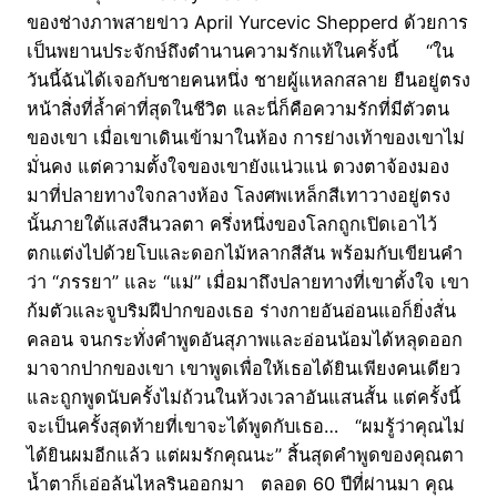
ของช่างภาพสายข่าว April Yurcevic Shepperd ด้วยการ
เป็นพยานประจักษ์ถึงตำนานความรักแท้ในครั้งนี้ “ใน
วันนี้ฉันได้เจอกับชายคนหนึ่ง ชายผู้แหลกสลาย ยืนอยู่ตรง
หน้าสิ่งที่ล้ำค่าที่สุดในชีวิต และนี่ก็คือความรักที่มีตัวตน
ของเขา เมื่อเขาเดินเข้ามาในห้อง การย่างเท้าของเขาไม่
มั่นคง แต่ความตั้งใจของเขายังแน่วแน่ ดวงตาจ้องมอง
มาที่ปลายทางใจกลางห้อง โลงศพเหล็กสีเทาวางอยู่ตรง
นั้นภายใต้แสงสีนวลตา ครึ่งหนึ่งของโลกถูกเปิดเอาไว้
ตกแต่งไปด้วยโบและดอกไม้หลากสีสัน พร้อมกับเขียนคำ
ว่า “ภรรยา” และ “แม่” เมื่อมาถึงปลายทางที่เขาตั้งใจ เขา
ก้มตัวและจูบริมฝีปากของเธอ ร่างกายอันอ่อนแอก็ยิ่งสั่น
คลอน จนกระทั่งคำพูดอันสุภาพและอ่อนน้อมได้หลุดออก
มาจากปากของเขา เขาพูดเพื่อให้เธอได้ยินเพียงคนเดียว
และถูกพูดนับครั้งไม่ถ้วนในห้วงเวลาอันแสนสั้น แต่ครั้งนี้
จะเป็นครั้งสุดท้ายที่เขาจะได้พูดกับเธอ… “ผมรู้ว่าคุณไม่
ได้ยินผมอีกแล้ว แต่ผมรักคุณนะ” สิ้นสุดคำพูดของคุณตา
น้ำตาก็เอ่อล้นไหลรินออกมา ตลอด 60 ปีที่ผ่านมา คุณ