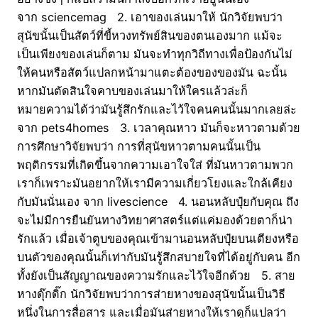
จาก sciencemag 2. เอาของเล่นมาให้ นักวิจัยพบว่า
สุนัขนั้นเป็นสัตว์ที่ขี้หวงทรัพย์สินของตนเองมาก แม้จะ
เป็นเพียงของเล่นก็ตาม มันจะทำทุกวิถีทางเพื่อป้องกันไม่
ให้คนหรือสัตว์แปลกหน้ามาแตะต้องของของมัน ฉะนั้น
หากมันตัดสินใจคาบของเล่นมาให้ใครแล้วล่ะก็
หมายความได้ว่ามันรู้สึกรักและไว้ใจคนคนนั้นมากเลยล่ะ
จาก pets4homes 3. เวลาคุณหาว มันก็จะหาวตามด้วย
การศึกษาวิจัยพบว่า การที่สุนัขหาวตามคนนั้นเป็น
พฤติกรรมที่เกิดขึ้นจากความเอาใจใส่ ที่มันหาวตามพวก
เราก็เพราะมันอยากให้เรามีความเกี่ยวโยงและใกล้เคียง
กับมันนั่นเอง จาก livescience 4. นอนหลับปุ๋ยกับคุณ ถึง
จะไม่มีการยืนยันทางวิทยาศาสตร์แต่แค่มองด้วยตาก็น่า
รักแล้ว เมื่อเจ้าตูบของคุณเข้ามานอนหลับปุ๋ยบนเตียงหรือ
บนตัวของคุณนั้นก็เท่ากับมันรู้สึกสบายใจที่ได้อยู่กับคน อีก
ทั้งยังเป็นสัญญาณของความรักและไว้ใจอีกด้วย 5. สาย
หางดุ๊กดิ๊ก นักวิจัยพบว่าการส่ายหางของสุนัขนั้นเป็นวิธี
หนึ่งในการสื่อสาร และเมื่อมันส่ายหางให้เราดูก็แปลว่า