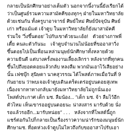
กลายเป็นนักศึกษาอย่างเต็มตัว นอกจากนี้งานนี้ยังเรียกได้
ว่าเป็นศูนย์รวมความสามัคคีของทุกๆ ฝ่ายในมหาวิทยาลัย
ด้วยเช่นกัน ทั้งครูบาอาจารย์ ศิษย์ใหม่ ศิษย์ปัจจุบัน ศิษย์
เก่า หรือแม้แต่ เจ้าตูบ ในมหาวิทยาลัยก็ยังมาสามัคคี
ร่วมใจ ‘วิ่งขึ้นดอย’ ไปกับเขาด้วยนะเอ้อ! ตัวอย่างภาพพี่
เตี้ย คนละตัวกันนะ เจ้าตูบจำนวนไม่น้อยที่ขออาสาวิ่ง
ขึ้นดอยไปเป็นเพื่อนเหล่ามนุษย์นักศึกษาทั้งหลายด้วย
ความยินดี แต่บางครั้งพองานเลี้ยงเลิกรา หลังจากที่ทุกคน
ขึ้นไปถึงยอดดอยแล้วกลับ หลงลืม พวกมันเอาไว้เสียอย่าง
นั้น เฟซบุ๊ก สุนิษดา นาคสุวรรณ ได้โพสต์ภาพเมื่อวันที่ 9
กันยายน ว่าพบเจอเจ้าตูบเดินเตร็ดเตร่อยู่บนดอยสุเทพ
เนื่องจากหาทางกลับมายังมหาวิทยาลัยไม่ถูกนั่นเอง
โพสต์ประกาศ เด็ก มช. ลืมน้อง… “เด็ก มช. จ้า ลืมไว้อีก
ตัวไหม เห็นเขารออยู่บนดอยนะ น่าสงสาร มารับด้วย นั่ง
รอแล้วรออีก…มารับหน่อย” . . . หลังจากที่โพสต์นี้ถูก
แชร์ต่อกันไปก็กลายเป็นเรื่องราวความน่ารักของมนุษย์นัก
ศึกษามช. ที่อดห่วงเจ้าตูบไม่ไหวถึงกับขออาสาไปรับเอา