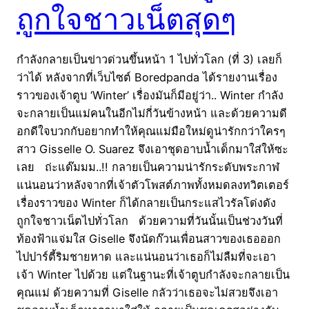
ถูกใจชาวเน็ตสุดๆ
กำลังกลายเป็นข่าวด่วนขึ้นหน้า 1 ไปทั่วโลก (ที่ 3) เลยก็
ว่าได้ หลังจากที่เว็บไซต์ Boredpanda ได้รายงานเรื่อง
ราวของเจ้าตูบ ‘Winter’ เรื่องมันก็มีอยู่ว่า.. Winter กำลัง
จะกลายเป็นแม่คนในอีกไม่กี่วันข้างหน้า และด้วยความดี
อกดีใจบวกกับอยากทำให้คุณแม่มือใหม่ดูน่ารักกว่าใครๆ
สาว Gisselle O. Suarez จึงเอาชุดอาบน้ำเด็กมาใส่ให้ซะ
เลย ถ่ะแด๊มมม..!! กลายเป็นความน่ารักระดับพระกาฬ
แน่นอนว่าหลังจากที่เจ้าตัวโพสต์ภาพทั้งหมดลงทวิตเตอร์
เรื่องราวของ Winter ก็ได้กลายเป็นกระแสไวรัลโด่งดัง
ถูกใจชาวเน็ตไปทั่วโลก ด้วยความที่วันนั้นเป็นช่วงวันที่
ท้องฟ้าแจ่มใส Giselle จึงนัดก๊วนเพื่อนสาวของเธอออก
ไปปาร์ตี้ริมชายหาด และแน่นอนว่าเธอก็ไม่ลืมที่จะเอา
เจ้า Winter ไปด้วย แต่ในฐานะที่เจ้าตูบกำลังจะกลายเป็น
คุณแม่ ด้วยความที่ Giselle กลัวว่าเธอจะไม่สวยจึงเอา