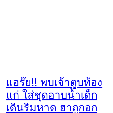
แอร๊ย!! พบเจ้าตูบท้อง
แก่ ใส่ชุดอาบน้ำเด็ก
เดินริมหาด ฮาถูกอก