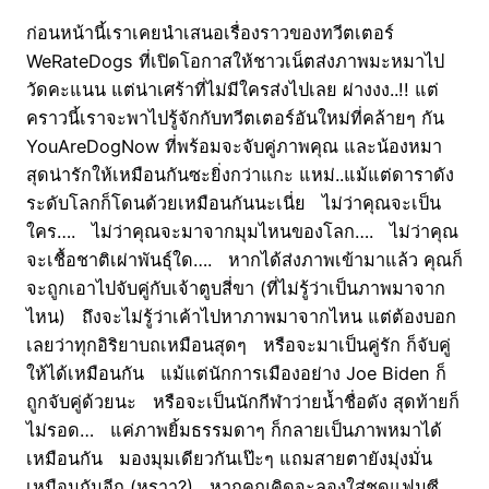
ก่อนหน้านี้เราเคยนำเสนอเรื่องราวของทวีตเตอร์
WeRateDogs ที่เปิดโอกาสให้ชาวเน็ตส่งภาพมะหมาไป
วัดคะแนน แต่น่าเศร้าที่ไม่มีใครส่งไปเลย ผ่างงง..!! แต่
คราวนี้เราจะพาไปรู้จักกับทวีตเตอร์อันใหม่ที่คล้ายๆ กัน
YouAreDogNow ที่พร้อมจะจับคู่ภาพคุณ และน้องหมา
สุดน่ารักให้เหมือนกันซะยิ่งกว่าแกะ แหม่..แม้แต่ดาราดัง
ระดับโลกก็โดนด้วยเหมือนกันนะเนี่ย ไม่ว่าคุณจะเป็น
ใคร…. ไม่ว่าคุณจะมาจากมุมไหนของโลก…. ไม่ว่าคุณ
จะเชื้อชาติเผ่าพันธุ์ใด…. หากได้ส่งภาพเข้ามาแล้ว คุณก็
จะถูกเอาไปจับคู่กับเจ้าตูบสี่ขา (ที่ไม่รู้ว่าเป็นภาพมาจาก
ไหน) ถึงจะไม่รู้ว่าเค้าไปหาภาพมาจากไหน แต่ต้องบอก
เลยว่าทุกอิริยาบถเหมือนสุดๆ หรือจะมาเป็นคู่รัก ก็จับคู่
ให้ได้เหมือนกัน แม้แต่นักการเมืองอย่าง Joe Biden ก็
ถูกจับคู่ด้วยนะ หรือจะเป็นนักกีฬาว่ายน้ำชื่อดัง สุดท้ายก็
ไม่รอด… แค่ภาพยิ้มธรรมดาๆ ก็กลายเป็นภาพหมาได้
เหมือนกัน มองมุมเดียวกันเป๊ะๆ แถมสายตายังมุ่งมั่น
เหมือนกันอีก (หราา?) หากคุณคิดจะลองใส่ชุดแฟนซี