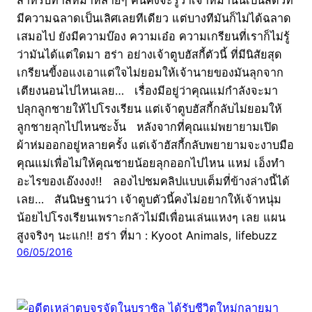
สำหรับทาสหมาหลายๆ คนคงจะรู้ว่าเจ้าหมานั้นเป็นสัตว์ที่
มีความฉลาดเป็นเลิศเลยทีเดียว แต่บางทีมันก็ไม่ได้ฉลาด
เสมอไป ยังมีความบ๊อง ความเอ๋อ ความเกรียนที่เราก็ไม่รู้
ว่ามันได้แต่ใดมา ฮร่า อย่างเจ้าตูบฮัสกี้ตัวนี้ ที่มีนิสัยสุด
เกรียนขี้งอแงเอาแต่ใจไม่ยอมให้เจ้านายของมันลุกจาก
เตียงนอนไปไหนเลย… เรื่องมีอยู่ว่าคุณแม่กำลังจะมา
ปลุกลูกชายให้ไปโรงเรียน แต่เจ้าตูบฮัสกี้กลับไม่ยอมให้
ลูกชายลุกไปไหนซะงั้น หลังจากที่คุณแม่พยายามเปิด
ผ้าห่มออกอยู่หลายครั้ง แต่เจ้าฮัสกี้กลับพยายามจะงาบมือ
คุณแม่เพื่อไม่ให้คุณชายน้อยลุกออกไปไหน แหม่ เอ็งทำ
อะไรของเอ๊งงงง!! ลองไปชมคลิปแบบเต็มที่ข้างล่างนี้ได้
เลย… สันนิษฐานว่า เจ้าตูบตัวนี้คงไม่อยากให้เจ้าหนุ่ม
น้อยไปโรงเรียนเพราะกลัวไม่มีเพื่อนเล่นแหงๆ เลย แผน
สูงจริงๆ นะแก!! ฮร่า ที่มา : Kyoot Animals, lifebuzz
06/05/2016