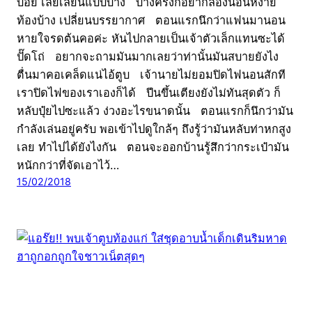
บ่อย เลยเลียนแบบบ้าง บางครั้งก็อยากลองนอนหงาย
ท้องบ้าง เปลี่ยนบรรยากาศ ตอนแรกนึกว่าแฟนมานอน
หายใจรดต้นคอค่ะ หันไปกลายเป็นเจ้าตัวเล็กแทนซะได้
ปั๊ดโถ่ อยากจะถามมันมากเลยว่าท่านั้นมันสบายยังไง
ตื่นมาคอเคล็ดแน่ไอ้ตูบ เจ้านายไม่ยอมปิดไฟนอนสักที
เราปิดไฟของเราเองก็ได้ ปีนขึ้นเตียงยังไม่ทันสุดตัว ก็
หลับปุ๋ยไปซะแล้ว ง่วงอะไรขนาดนั้น ตอนแรกก็นึกว่ามัน
กำลังเล่นอยู่ครับ พอเข้าไปดูใกล้ๆ ถึงรู้ว่ามันหลับท่าหกสูง
เลย ทำไปได้ยังไงกัน ตอนจะออกบ้านรู้สึกว่ากระเป๋ามัน
หนักกว่าที่จัดเอาไว้…
15/02/2018