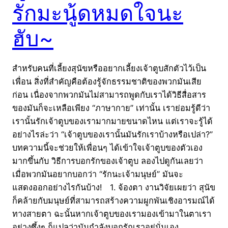
รักมะนู้ดหมดใจนะ
ฮับ~
สำหรับคนที่เลี้ยงสุนัขหรืออยากเลี้ยงเจ้าตูบสักตัวไว้เป็น
เพื่อน สิ่งที่สำคัญคือต้องรู้จักธรรมชาติของพวกมันเสีย
ก่อน เนื่องจากพวกมันไม่สามารถพูดกับเราได้วิธีสื่อสาร
ของมันก็จะเหลือเพียง “ภาษากาย” เท่านั้น เราย่อมรู้ดีว่า
เรานั้นรักเจ้าตูบของเรามากมายขนาดไหน แต่เราจะรู้ได้
อย่างไรล่ะว่า “เจ้าตูบของเรานั้นมันรักเราบ้างหรือเปล่า?”
บทความนี้จะช่วยให้เพื่อนๆ ได้เข้าใจเจ้าตูบของตัวเอง
มากขึ้นกับ วิธีการบอกรักของเจ้าตูบ ลองไปดูกันเลยว่า
เมื่อพวกมันอยากบอกว่า “รักนะเจ้ามนุษย์” มันจะ
แสดงออกอย่างไรกันบ้าง! 1. จ้องตา งานวิจัยเผยว่า สุนัข
ก็คล้ายกับมนุษย์ที่สามารถสร้างความผูกพันเชิงอารมณ์ได้
ทางสายตา ฉะนั้นหากเจ้าตูบของเรามองเข้ามาในตาเรา
อย่างซึ้งๆ ก็แปลว่ามันกำลังบอกรักเราอยู่นั่นเอง