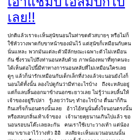
เอาแชมป์โอลิมปิกไป
เลย!!
ปกติแล้วเราจะเห็นสุนัขนอนในท่าขดตัวสบายๆ หรือไม่ก็
ใช้หัววางพาดกับขาหน้าของมันไว้ แต่สุนัขก็เหมือนกับคน
นั่นแหละ พวกมันแต่ละตัวมีลักษณะเฉพาะตัวไม่เหมือน
กัน ซึ่งรวมไปถึงท่านอนหลับด้วย ภาพน้องหมาที่ทุกคนจะ
ได้เห็นต่อไปนี้มีท่าทางการนอนหลับที่ไม่เหมือนใครเลย
ดูๆ แล้วก็น่ารักเหมือนกับเด็กเล็กที่ง่วงแล้วจะนอนยังไงก็
นอนได้ทั้งนั้น ลองไปดูกันว่ามีท่าอะไรบ้าง ถึงจะหลับอยู่
แต่ก็แลบลิ้นออกมาข้างนอกซะยาวเลย ไม่รู้ว่าแลบลิ้นให้
เจ้าของอยู่รึเปล่า รู้เลยว่าวันๆ ทำอะไรบ้าง ตื่นมาก็กิน
กินเสร็จก็นอนตรงนั้นเลย อ้าวไอ้หนูนั่นตั้งใจนอนตรงนั้น
หรือสลบกลิ่นเท้าเจ้าของ เจ้านายคุยนานเกินไปแล้ว ขอ
นอนรอบนโต๊ะเลยละกัน คนเราใช้เบาะวางเท้า แต่น้อง
หมาเขาเอาไว้วางหัว อิอิ สงสัยจะเห็นแมวนอนบนนั้น