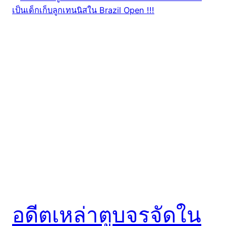
อดีตเหล่าตูบจรจัดใน