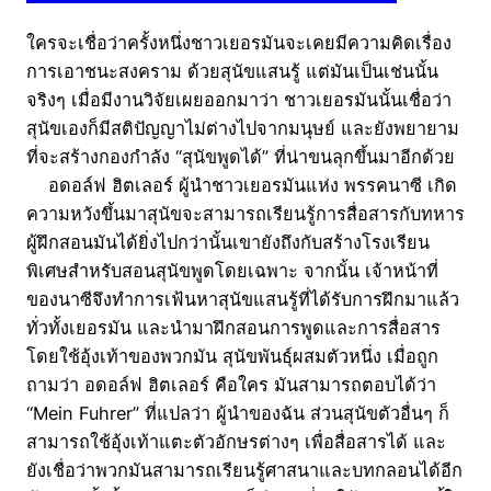
ใครจะเชื่อว่าครั้งหนึ่งชาวเยอรมันจะเคยมีความคิดเรื่อง
การเอาชนะสงคราม ด้วยสุนัขแสนรู้ แต่มันเป็นเช่นนั้น
จริงๆ เมื่อมีงานวิจัยเผยออกมาว่า ชาวเยอรมันนั้นเชื่อว่า
สุนัขเองก็มีสติปัญญาไม่ต่างไปจากมนุษย์ และยังพยายาม
ที่จะสร้างกองกำลัง “สุนัขพูดได้” ที่น่าขนลุกขึ้นมาอีกด้วย
อดอล์ฟ ฮิตเลอร์ ผู้นำชาวเยอรมันแห่ง พรรคนาซี เกิด
ความหวังขึ้นมาสุนัขจะสามารถเรียนรู้การสื่อสารกับทหาร
ผู้ฝึกสอนมันได้ยิ่งไปกว่านั้นเขายังถึงกับสร้างโรงเรียน
พิเศษสำหรับสอนสุนัขพูดโดยเฉพาะ จากนั้น เจ้าหน้าที่
ของนาซีจึงทำการเฟ้นหาสุนัขแสนรู้ที่ได้รับการฝึกมาแล้ว
ทั่วทั้งเยอรมัน และนำมาฝึกสอนการพูดและการสื่อสาร
โดยใช้อุ้งเท้าของพวกมัน สุนัขพันธุ์ผสมตัวหนึ่ง เมื่อถูก
ถามว่า อดอล์ฟ ฮิตเลอร์ คือใคร มันสามารถตอบได้ว่า
“Mein Fuhrer” ที่แปลว่า ผู้นำของฉัน ส่วนสุนัขตัวอื่นๆ ก็
สามารถใช้อุ้งเท้าแตะตัวอักษรต่างๆ เพื่อสื่อสารได้ และ
ยังเชื่อว่าพวกมันสามารถเรียนรู้ศาสนาและบทกลอนได้อีก