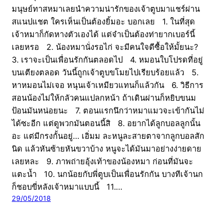
มนุษย์ทาสหมาเลยนำความน่ารักของเจ้าตูบมาแชร์ผ่าน
สแนปแชต ใครเห็นเป็นต้องยิ้มอะ บอกเลย 1. ในที่สุด
เจ้าหมาก็กัดหางตัวเองได้ แต่จำเป็นต้องท่ายากเบอร์นี้
เลยหรอ 2. น้องหมานั่งรอไก่ จะมีคนใจดีซื้อให้มั้ยนะ?
3. เราจะเป็นเพื่อนรักกันตลอดไป 4. หมอนใบโปรดที่อยู่
บนเตียงตลอด วันนี้ถูกเจ้าตูบขโมยไปเรียบร้อยแล้ว 5.
หาหมอนไม่เจอ หนุนเจ้าเหมียวแทนก็แล้วกัน 6. วิธีการ
สอนน้องไม่ให้กลัวคนแปลกหน้า ถ้าเดินผ่านก็หยิบขนม
ป้อนมันหน่อยนะ 7. ตอนแรกนึกว่าหมาแมวจะเข้ากันไม่
ได้ซะอีก แต่ดูพวกมันตอนนี้สิ 8. อยากได้ลูกบอลลูกนั้น
อะ แต่มีกรงกั้นอยู่… เอิ่มม ละหนูละสายตาจากลูกบอลสัก
นิด แล้วหันซ้ายหันขวาบ้าง หนูจะได้มันมาอย่างง่ายดาย
เลยหละ 9. ภาพถ่ายอุ้งเท้าของน้องหมา ก่อนที่มันจะ
แตะน้ำ 10. นกน้อยกับพี่ตูบเป็นเพื่อนรักกัน บางทีเจ้านก
ก็ชอบขี่หลังเจ้าหมาแบบนี้ 11.…
29/05/2018