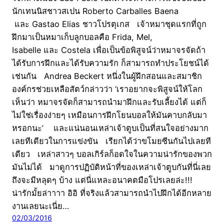
นักเทนนิสชาวสเปน Roberto Carballes Baena
และ Gastao Elias ชาวโปรตุเกส เจ้าหมาชุดแรกที่ถูก
ฝึกมาเป็นหมาเก็บลูกบอลคือ Frida, Mel,
Isabelle และ Costela เพื่อเป็นข้อพิสูจน์ว่าหมาจรจัดถ้า
ได้รับการฝึกและได้รับความรัก ก็สามารถทำประโยชน์ได้
เช่นกัน Andrea Beckert หนึ่งในผู้ฝึกสอนและสมาชิก
องค์กรช่วยเหลือสัตว์กล่าวว่า ‘เราอยากจะพิสูจน์ให้โลก
เห็นว่า หมาจรจัดก็สามารถนำมาฝึกและรับเลี้ยงได้ แต่ก็
ไม่ใช่เรื่องง่ายๆ เหมือนการฝึกโยนบอลให้มันคาบกลับมา
หรอกนะ’ และแน่นอนเหล่าเจ้าตูบเป็นที่สนใจอย่างมาก
เลยทีเดียวในการแข่งขัน เรียกได้ว่าขโมยซีนกันไปเลยที
เดียว เหล่าสาวๆ บอลเกิร์ลก็อดใจในความน่ารักของพวก
มันไม่ได้ มาดูการปฏิบัติหน้าที่ของเหล่าเจ้าตูบกันที่นี่เลย
ถึงจะมีหลุดๆ บ้าง แต่นี่แหละอนาคตมือโปรเลยล่ะ!!!
น่ารักมั้ยล่าาาา อิอิ ที่จริงแล้วสามารถนำไปฝึกได้อีกหลาย
งานเลยนะเนี่ย…
02/03/2016