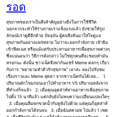
รอด
สุขภาพของเราเป็นสิ่งสำคัญอย่างยิ่งในการใช้ชีวิต
นอกจากจะทำให้ร่างกายเราแข็งแรงแล้ว ยังช่วยให้รูป
ลักษณ์เราดูดีอีกด้วย ปัจจุบัน ผู้คนจึงหันมาใส่ใจดูแล
สุขภาพกันอย่างแพร่หลาย ไม่ว่าจะออกกำลังกาย เข้ายิม
เข้าฟิตเนส หรือแม้แต่รับประทานอาหารเพื่อสุขภาพต่างๆ
ซึ่งแน่นอนว่า วิธีการดังกล่าว ไม่ใช่ทุกคนที่จะชอบทำมัน
หรอกนะ ดังนั้น ชาวเน็ตจึงพากันแชร์ Meme ตลกๆ เกี่ยว
กับการ “พยายามทำตัวรักสุขภาพ” เอาล่ะ ลองไปรับชม
เรื่องราวและ Meme สุดฮา จากชาวเน็ตกันได้เลย… 1.
ปริมาณผักโขมก่อนเอาไปทำอาหาร VS ปริมาณหลังจาก
ที่ทำเสร็จแล้ว 2. เมื่อคุณอุตส่าห์ทานอาหารเพื่อสุขภาพ
ไปตั้ง 15 นาทีแล้ว แต่กลับยังไม่พบความเปลี่ยนแปลงใดๆ
3. เมื่อคุณลืมพกขวดน้ำกับหูฟังไปด้วย แต่คุณก็อุตส่าห์
ออกกำลังกายได้จนจบ 3. เมื่อฉันสควอท ไปแล้ว 1 เซต
4. เมื่อชีวิตมันย่ำแย่ แต่ก็ยังต้องทานอาหารคลีนอยู่… 5.