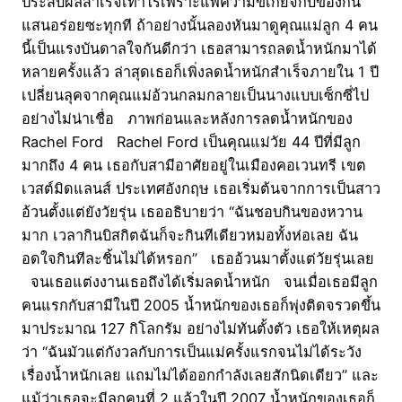
ประสบผลสำเร็จเท่าไรเพราะแพ้ความขี้เกียจกับของกิน
แสนอร่อยซะทุกที ถ้าอย่างนั้นลองหันมาดูคุณแม่ลูก 4 คน
นี้เป็นแรงบันดาลใจกันดีกว่า เธอสามารถลดน้ำหนักมาได้
หลายครั้งแล้ว ล่าสุดเธอก็เพิ่งลดน้ำหนักสำเร็จภายใน 1 ปี
เปลี่ยนลุคจากคุณแม่อ้วนกลมกลายเป็นนางแบบเซ็กซี่ไป
อย่างไม่น่าเชื่อ ภาพก่อนและหลังการลดน้ำหนักของ
Rachel Ford Rachel Ford เป็นคุณแม่วัย 44 ปีที่มีลูก
มากถึง 4 คน เธอกับสามีอาศัยอยู่ในเมืองคอเวนทรี เขต
เวสต์มิดแลนส์ ประเทศอังกฤษ เธอเริ่มต้นจากการเป็นสาว
อ้วนตั้งแต่ยังวัยรุ่น เธออธิบายว่า “ฉันชอบกินของหวาน
มาก เวลากินบิสกิตฉันก็จะกินทีเดียวหมอทั้งห่อเลย ฉัน
อดใจกินทีละชิ้นไม่ได้หรอก” เธออ้วนมาตั้งแต่วัยรุ่นเลย
จนเธอแต่งงานเธอถึงได้เริ่มลดน้ำหนัก จนเมื่อเธอมีลูก
คนแรกกับสามีในปี 2005 น้ำหนักของเธอก็พุ่งติดจรวดขึ้น
มาประมาณ 127 กิโลกรัม อย่างไม่ทันตั้งตัว เธอให้เหตุผล
ว่า “ฉันมัวแต่กังวลกับการเป็นแม่ครั้งแรกจนไม่ได้ระวัง
เรื่องน้ำหนักเลย แถมไม่ได้ออกกำลังเลยสักนิดเดียว” และ
แม้ว่าเธอจะมีลูกคนที่ 2 แล้วในปี 2007 น้ำหนักของเธอก็