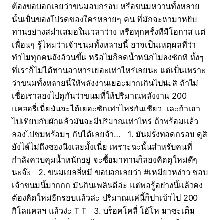
ต้องขอบอกเลยว่าขนมอบกรอบ หรือขนมหวานทั้งหลาย
นั้นเป็นของโปรดของใครหลายๆ คน ที่มักจะหามาหยิบ
ทานอย่างสม่ำเสมอในเวลาว่าง หรือทุกครั้งที่มีโอกาส แต่
เพื่อนๆ รู้ไหมว่าเจ้าขนมทั้งหลายนี้ อาจเป็นเหตุผลที่ว่า
ทำไมทุกคนถึงอ้วนขึ้น หรือไม่ก็ลดน้ำหนักไม่ลงซักที ทั้งๆ
ที่เราก็ไม่ได้ทานอาหารเยอะเท่าไหร่เลยนะ แต่เป็นเพราะ
ว่าขนมทั้งหลายนี้ให้พลังงานเยอะมากเกินไปน่ะสิ ถ้าไม่
เชื่อเราลองไปดูกันว่าขนมที่ให้ปริมาณพลังงาน 200
แคลอรี่เนี่ยมันจะได้เยอะซักเท่าไหร่กันเชียว และถ้าเอา
ไปเทียบกับผักแล้วมันจะมีปริมาณเท่าไหร่ ถ้าพร้อมแล้ว
ลองไปชมพร้อมๆ กันได้เลยจ้า… 1. มันฝรั่งทอดกรอบ ดูสิ
ยังได้ไม่ถึงซองนึงเลยมั้งเนี่ย เพราะฉะนั้นสำหรับคนที่
กำลังควบคุมน้ำหนักอยู่ จะซื้อมาทานก็ลองคิดดูใหม่ดีๆ
นะจ๊ะ 2. ขนมเยลลี่หมี ขอบอกเลยว่า #เหมียวหง่าว ชอบ
เจ้าขนมนี้มากกก มันกินเพลินดีอ่ะ แต่พอรู้อย่างนี้แล้วคง
ต้องคิดใหม่อีกรอบแล้วล่ะ ปริมาณแค่นี้ก็ปาเข้าไป 200
กิโลแคลฯ แล้วง่ะ T T 3. บร็อคโคลี่ โอ้โห มาซะเต็ม