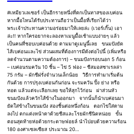
#เหมียวเลเซอร์ เป็นอีกรายหนึ่งที่ตกเป็นทาสของเบค่อน
หากมื้อไหนได้รับประทานถือว่าเป็นมื้อที่เรียกได้ว่า
พระเจ้าประทานความอร่อยมาให้เลยล่ะ (เวอร์เกิ๊น) เอา
ล่ะ!! หากใครอยากจะลองหาเมนูมื้อเช้าแบบง่ายๆ แล้ว
เป็นคนที่ชอบเบค่อนด้วย ตามมาดูเมนูนี้เลย ขนมปังยัด
ไส้เบค่อนและไข่ ส่วนผสมที่ต้องการมีดังต่อไปนี้ (เพิ่มหรือ
ลดจำนวนตามความต้องการ) – ขนมปังกรอบนอก 5 ก้อน
– เบค่อนรมควัน 10 ชิ้น – ไข่ 5 ฟอง – ชีสมอสซาเรลล่า
75 กรัม – ผักชีฝรั่งจำนวนเล็กน้อย วิธีการทำมาเริ่มต้น
กันด้วย การปรุงเบค่อนกันก่อน จะรมควัน ปิ้ง ย่าง หรือ
ทอด แล้วแต่จะเลือกเลย ขอให้สุกไว้ก่อน ผ่าส่วนหัว
ขนมปังแล้วควักไส้ข้างในออกมา จากนั้นก็นำเบค่อนมา
ยัดใส่ข้างในขนมปัง สองชิ้นต่อหนึ่งก้อน ตอกไข่ใส่ตาม
ลงไป ตกแต่งหน้าตาด้วยชีสและโรยผักชีนิดหน่อย ขั้น
ตอนสุดท้ายห่อด้วยกระดาษฟอยล์ นำไปอบด้วยความร้อน
180 องศาเซลเซียส ประมาณ 20…