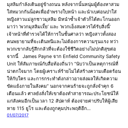
มุสลิมกำลังเดินอยู่ข้างถนน หลังจากนั้นหนุ่มผู้ต้องหาสวม
ใส่หมวกกันน็อคเพื่ออำพรางใบหน้า และนำเบค่อนปาใส่
หญิงสาวแม่ลูกชาวมุสลิม มิหนำซ้ำเจ้าตัวก็ได้ตะโกนออก
มาว่า ‘พวกมุสลิมเxี้ย’ และ ‘พวกเอ็งสมควรได้รับสิ่งนี้’
เจ้าหน้าที่ตำรวจได้ให้การในชั้นศาลว่า หญิงสาวทั้งสอง
คนพยายามที่จะเดินหนีและไม่ต้องการความรุนแรง ทว่า
พวกเขากลับรู้สึกกลัวที่จะต้องใช้ชีวิตอย่างไม่ปกติสุขต่อ
จากนี้ James Payne จาก Enfield Community Safety
Unit ให้สัมภาษณ์กับสื่อท้องถิ่นว่า “นับว่าเป็นเหตุการณ์ที่
น่าตกใจมาก โดยผู้เคราะห์ร้ายไม่ได้สร้างความเดือดร้อน
ให้กับใคร และการกระทำดังกล่าวอาจส่งผลให้เกิดความ
ขัดแย้งภายในสังคม” นอกจากคนร้ายจะถูกสั่งจำคุก 6
เดือนแล้ว ศาลยังสั่งให้เขาต้องทำสาธารณะประโยชน์ให้
แก่สังคมอีกเป็นเวลา 12 สัปดาห์ ต้องจ่ายค่าปรับให้ผู้เสีย
หาย 115 ยูโร และต้องถูกคุมประพฤติอีก…
01/07/2017