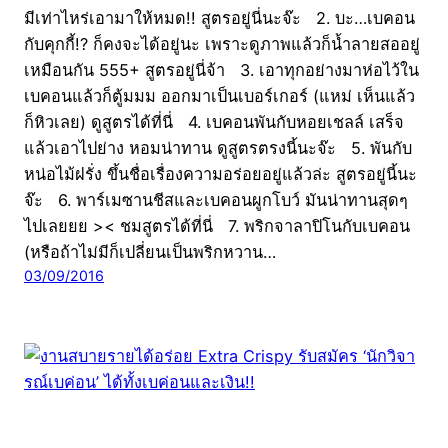
มีเท่าไหร่เอามาให้หมด!! สูตรอยู่นี่นะจ๊ะ 2. บะ…เบคอน
กับคุกกี้!? ก็คงจะได้อยู่นะ เพราะดูภาพแล้วก็น้ำลายสออยู่
เหมือนกัน 555+ สูตรอยู่นี่จ้า 3. เอาทุกอย่างมาห่อไว้ใน
เบคอนแล้วก็ตู้มมม ออกมาเป็นเบอร์เกอร์ (แหม่ เห็นแล้ว
ก็หิวเลย) ดูสูตรได้ที่นี่ 4. เบคอนพันกับหอยเชลล์ เสร็จ
แล้วเอาไปย่าง หอมน่าทาน ดูสูตรตรงนี้นะจ๊ะ 5. พันกับ
หน่อไม้ฝรั่ง ขึ้นชื่อเรื่องความอร่อยอยู่แล้วล่ะ สูตรอยู่นี้นะ
จ๊ะ 6. พาร์เมซานชีสและเบคอนผูกโบว์ มันน่าทานสุดๆ
ไปเลยยย >< ชมสูตรได้ที่นี่ 7. พริกจาลาปิโนกับเบคอน
(หรือถ้าไม่มีก็เปลี่ยนเป็นพริกหวาน…
03/09/2016