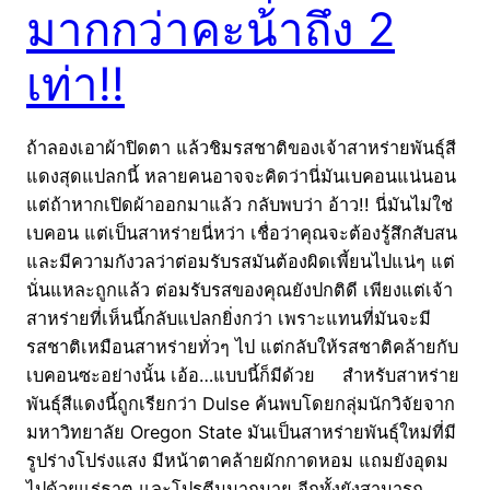
มากกว่าคะน้าถึง 2
เท่า!!
ถ้าลองเอาผ้าปิดตา แล้วชิมรสชาติของเจ้าสาหร่ายพันธุ์สี
แดงสุดแปลกนี้ หลายคนอาจจะคิดว่านี่มันเบคอนแน่นอน
แต่ถ้าหากเปิดผ้าออกมาแล้ว กลับพบว่า อ้าว!! นี่มันไม่ใช่
เบคอน แต่เป็นสาหร่ายนี่หว่า เชื่อว่าคุณจะต้องรู้สึกสับสน
และมีความกังวลว่าต่อมรับรสมันต้องผิดเพี้ยนไปแน่ๆ แต่
นั่นแหละถูกแล้ว ต่อมรับรสของคุณยังปกติดี เพียงแต่เจ้า
สาหร่ายที่เห็นนี้กลับแปลกยิ่งกว่า เพราะแทนที่มันจะมี
รสชาติเหมือนสาหร่ายทั่วๆ ไป แต่กลับให้รสชาติคล้ายกับ
เบคอนซะอย่างนั้น เอ้อ…แบบนี้ก็มีด้วย สำหรับสาหร่าย
พันธุ์สีแดงนี้ถูกเรียกว่า Dulse ค้นพบโดยกลุ่มนักวิจัยจาก
มหาวิทยาลัย Oregon State มันเป็นสาหร่ายพันธุ์ใหม่ที่มี
รูปร่างโปร่งแสง มีหน้าตาคล้ายผักกาดหอม แถมยังอุดม
ไปด้วยแร่ธาตุ และโปรตีนมากมาย อีกทั้งยังสามารถ