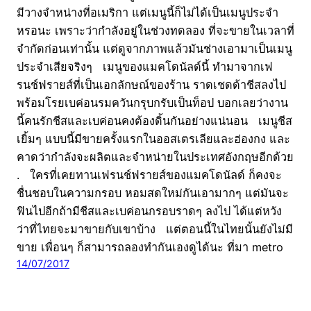
มีวางจำหน่างที่อเมริกา แต่เมนูนี้ก็ไม่ได้เป็นเมนูประจำ
หรอนะ เพราะว่ากำลังอยู่ในช่วงทดลอง ที่จะขายในเวลาที่
จำกัดก่อนเท่านั้น แต่ดูจากภาพแล้วมันช่างเอามาเป็นเมนู
ประจำเสียจริงๆ เมนูของแมคโดนัลด์นี้ ทำมาจากเฟ
รนช์ฟรายส์ที่เป็นเอกลักษณ์ของร้าน ราดเชดด้าชีสลงไป
พร้อมโรยเบค่อนรมควันกรุบกรับเป็นท็อป บอกเลยว่างาน
นี้คนรักชีสและเบค่อนคงต้องดิ้นกันอย่างแน่นอน เมนูชีส
เยิ้มๆ แบบนี้มีขายครั้งแรกในออสเตรเลียและฮ่องกง และ
คาดว่ากำลังจะผลิตและจำหน่ายในประเทศอังกฤษอีกด้วย
. ใครที่เคยทานเฟรนช์ฟรายส์ของแมคโดนัลด์ ก็คงจะ
ชื่นชอบในความกรอบ หอมสดใหม่กันเอามากๆ แต่มันจะ
ฟินไปอีกถ้ามีชีสและเบค่อนกรอบราดๆ ลงไป ได้แต่หวัง
ว่าที่ไทยจะมาขายกับเขาบ้าง แต่ตอนนี้ในไทยนั้นยังไม่มี
ขาย เพื่อนๆ ก็สามารถลองทำกันเองดูได้นะ ที่มา metro
14/07/2017