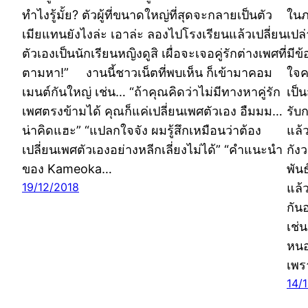
ทำไงรู้มั้ย? ตัวผู้ที่ขนาดใหญ่ที่สุดจะกลายเป็นตัว
ในภ
เมียแทนยังไงล่ะ เอาล่ะ ลองไปโรงเรียนแล้วเปลี่ยน
เปล
ตัวเองเป็นนักเรียนหญิงดูสิ เผื่อจะเจอคู่รักต่างเพศที่
มีข
ตามหา!” งานนี้ชาวเน็ตที่พบเห็น ก็เข้ามาคอม
ใจค
เมนต์กันใหญ่ เช่น… “ถ้าคุณคิดว่าไม่มีทางหาคู่รัก
เป็
เพศตรงข้ามได้ คุณก็แค่เปลี่ยนเพศตัวเอง อืมมม…
รับ
น่าคิดแฮะ” “แปลกใจจัง ผมรู้สึกเหมือนว่าต้อง
แล้
เปลี่ยนเพศตัวเองอย่างหลีกเลี่ยงไม่ได้” “คำแนะนำ
กัง
ของ Kameoka…
พัน
19/12/2018
แล้
กันอ
เช่
หนอ
เพร
14/