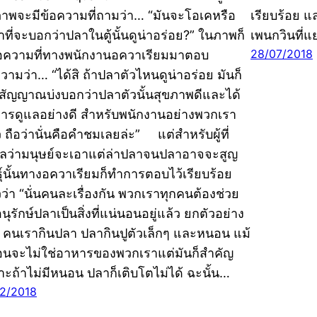
าพจะมีข้อความที่ถามว่า… “มันจะโอเคหรือ
เรียบร้อย แล
่าที่จะบอกว่าปลาในตู้นั้นดูน่าอร่อย?” ในภาพก็
เพนกวินที่แย่
28/07/2018
้อความที่ทางพนักงานอควาเรียมมาตอบ
วามว่า… “ได้สิ ถ้าปลาตัวไหนดูน่าอร่อย มันก็
นสัญญาณบ่งบอกว่าปลาตัวนั้นสุขภาพดีและได้
การดูแลอย่างดี สำหรับพนักงานอย่างพวกเรา
ว ถือว่านั่นคือคำชมเลยล่ะ” แต่สำหรับผู้ที่
วลว่ามนุษย์จะเอาแต่ล่าปลาจนปลาอาจจะสูญ
ธุ์นั้นทางอควาเรียมก็ทำการตอบไว้เรียบร้อย
วว่า “นั่นคนละเรื่องกัน พวกเราทุกคนต้องช่วย
นุรักษ์ปลาเป็นสิ่งที่แน่นอนอยู่แล้ว ยกตัวอย่าง
น คนเรากินปลา ปลากินปูตัวเล็กๆ และหนอน แม้
นจะไม่ใช่อาหารของพวกเราแต่มันก็สำคัญ
าะถ้าไม่มีหนอน ปลาก็เติบโตไม่ได้ ฉะนั้น…
12/2018