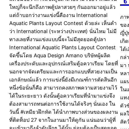
ใหญ่ก็จะนึกถึงภาพตู้ปลาสวยๆ กันออกมาอยู่แล้ว
แต่ถ้าบอกว่างานแข่งนี้คืองาน International
ภาพ
Aquatic Plants Layout Contest ด้วยล่ะ เห็นคำ
ของ
ว่า International (ระหว่างประเทศ) นั่นไหม ไม่มี
ญี่
ทางเลยที่งานแข่งแบบนี้จะไม่มีสุดยอดตู้ปลา
เกิด
International Aquatic Plants Layout Contest
ได้เ
จัดขึ้นโดย Aqua Design Amano บริษัทผู้ผลิต
กล่า
เครื่องประดับและอุปกรณ์เสริมตู้อควาเรียม โดยที่
มา ห
นอกจากจัดเตรียมและการออกแบบที่สวยงามเป็น
หลา
เอกลักษณ์แล้ว การแข่งนี้ยังมีเกณฑ์การตัดสินอีก
แผน
หนึ่งข้อนั่นก็คือ สามารถคงสภาพความสวยงามไว้
ในแ
ได้ในระยะยาว ดังนั้นตู้อควาเรียมที่นำมาแข่งจึง
แทง
ต้องสามารถทนต่อการใช้งานได้จริงๆ นั่นเอง ใน
ตัว
วันนี้ #เหมียวฝึกหัด ได้นำภาพบางส่วนของผลงาน
ผลใ
ที่ติดท็อป 27 จากในงานมาให้ดูกัน แน่นอนว่าผู้ที่
สัต
จะเข้ามาถึงลำดับลึกๆ ได้นั้น ย่อมต้องเป็นสุดยอด