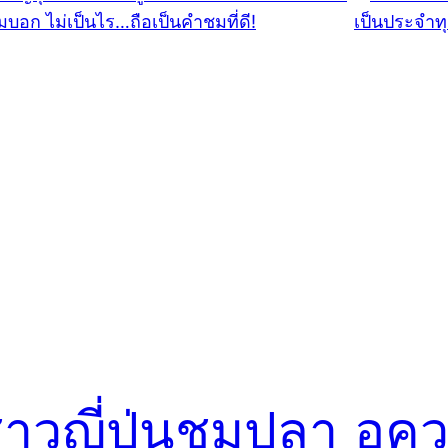
าวญี่ปุ่นชมปลา
อคว