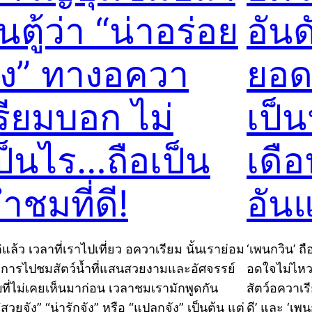
นตู้ว่า “น่าอร่อย
อันด
ัง” ทางอควา
ยอด
รียมบอก ไม่
เป็
ป็นไร…ถือเป็น
เดือ
ำชมที่ดี!
อันแ
ิแล้ว เวลาที่เราไปเที่ยว อควาเรียม นั้นเราย่อม
‘เพนกวิน’ ถื
งการไปชมสัตว์น้ำที่แสนสวยงามและอัศจรรย์
อดใจไม่ไหว
ที่ไม่เคยเห็นมาก่อน เวลาชมเรามักพูดกัน
สัตว์อควาเรี
“สวยจัง” “น่ารักจัง” หรือ “แปลกจัง” เป็นต้น แต่
ดี’ และ ‘เพ