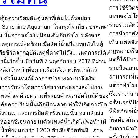
การใช้ชีวิตข
แทบจะไม่โอ
ตู้อควาเรียมอันคุ้นตาที่เต็มไปด้วยปลา
รวบรวมสัตว์
 Sunshine Aquarium ในกรุงโตเกียว ประเทศ
การนำวาฬเพ
ปุ่น นั้นอาจจะไม่เหมือนเดิมอีกต่อไป หลังจาก
เห็น แต่หลัง
เหตุการณ์สุดช็อคเมื่อสัตว์น้ำเกือบทุกตัวในตู้
กฎหมายเรื่อ
สียชีวิตจากอุบัติเหตุที่คาดไม่ถึง… เหตุการณ์ดัง
แต่ก็ได้มีบ
วนี้เกิดขึ้นเมื่อวันที่ 7 พฤศจิกายน 2017 ที่ผ่าน
รวมถึงฉลาม
ลังเจ้าหน้าที่อควาเรียมสังเกตเห็นว่าสัตว์
สามารถเห็นก
ยตัวในแทงค์มีอาการป่วย พวกเขาจึงเริ่ม
แต่ว่าทำไม
การรักษาโดยการใส่สารบางอย่างลงไปภาย
ซึ่งเราจะส
ทงค์ แต่ด้วยความที่ระบบคำนวนอัตโนมัติของ
ครั้งแรกที
ค์อควาเรียมนั้นเกิดผิดพลาด ทำให้เกิดการปิด
พิพิธภัณฑ์น
ชั่วขณะ และการปิดตัวชั่วขณะนั้นเอง กลับส่ง
วันเดียวกัน
ห้ออกซิเจนภายในตัวแทงค์น้ำเกิดไม่พอทำให้
กับการนำมั
ว์น้ำทั้งหมดกว่า 1,200 ตัวเสียชีวิตทันที ภาพ
ครั้งมันก็จ