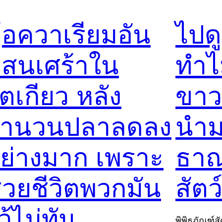
ู้อควาเรียมอัน
ไปดู
สนเศร้าใน
ทำไ
ตเกียว หลัง
ขาว
จำนวนปลาลดลง
นำม
ย่างมาก เพราะ
ธาณ
่วยชีวิตพวกมัน
สัตว
ว้ไม่ทัน
พิพิธภัณฑ์สั