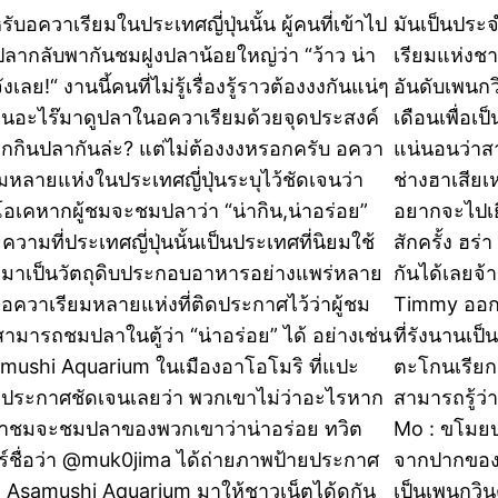
ับอควาเรียมในประเทศญี่ปุ่นนั้น ผู้คนที่เข้าไป
มันเป็นประจำ
ลากลับพากันชมฝูงปลาน้อยใหญ่ว่า “ว้าว น่า
เรียมแห่งช
ังเลย!“ งานนี้คนที่ไม่รู้เรื่องรู้ราวต้องงงกันแน่ๆ
อันดับเพนกว
คนอะไร๊มาดูปลาในอควาเรียมด้วยจุดประสงค์
เดือนเพื่อเ
กกินปลากันล่ะ? แต่ไม่ต้องงงหรอกครับ อควา
แน่นอนว่าสาเ
ยมหลายแห่งในประเทศญี่ปุ่นระบุไว้ชัดเจนว่า
ช่างฮาเสีย
โอเคหากผู้ชมจะชมปลาว่า “น่ากิน,น่าอร่อย”
อยากจะไปเย
ความที่ประเทศญี่ปุ่นนั้นเป็นประเทศที่นิยมใช้
สักครั้ง ฮร
มาเป็นวัตถุดิบประกอบอาหารอย่างแพร่หลาย
กันได้เลยจ้า
มีอควาเรียมหลายแห่งที่ติดประกาศไว้ว่าผู้ชม
Timmy ออกจ
นสามารถชมปลาในตู้ว่า “น่าอร่อย” ได้ อย่างเช่น
ที่รังนานเป็
mushi Aquarium ในเมืองอาโอโมริ ที่แปะ
ตะโกนเรียก
ยประกาศชัดเจนเลยว่า พวกเขาไม่ว่าอะไรหาก
สามารถรู้ว่า
เข้าชมจะชมปลาของพวกเขาว่าน่าอร่อย ทวิต
Mo : ขโมยป
ร์ชื่อว่า @muk0jima ได้ถ่ายภาพป้ายประกาศ
จากปากของเพื
 Asamushi Aquarium มาให้ชาวเน็ตได้ดูกัน
เป็นเพนกวิน