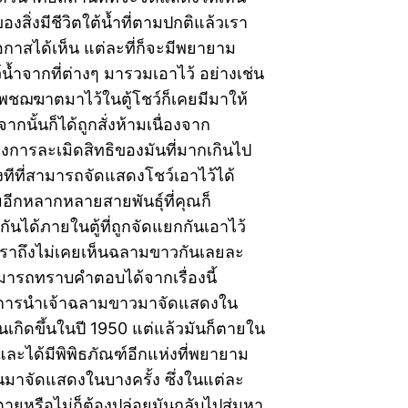
องสิ่งมีชีวิตใต้น้ำที่ตามปกติแล้วเรา
กาสได้เห็น แต่ละที่ก็จะมีพยายาม
น้ำจากที่ต่างๆ มารวมเอาไว้ อย่างเช่น
ชฌฆาตมาไว้ในตู้โชว์ก็เคยมีมาให้
จากนั้นก็ได้ถูกสั่งห้ามเนื่องจาก
งการละเมิดสิทธิของมันที่มากเกินไป
างทีที่สามารถจัดแสดงโชว์เอาไว้ได้
อีกหลากหลายสายพันธุ์ที่คุณก็
ันได้ภายในตู้ที่ถูกจัดแยกกันเอาไว้
เราถึงไม่เคยเห็นฉลามขาวกันเลยละ
ามารถทราบคำตอบได้จากเรื่องนี้
่มีการนำเจ้าฉลามขาวมาจัดแสดงใน
ั้นเกิดขึ้นในปี 1950 แต่แล้วมันก็ตายใน
 และได้มีพิพิธภัณฑ์อีกแห่งที่พยายาม
นมาจัดแสดงในบางครั้ง ซึ่งในแต่ละ
ะตายหรือไม่ก็ต้องปล่อยมันกลับไปสู่มหา