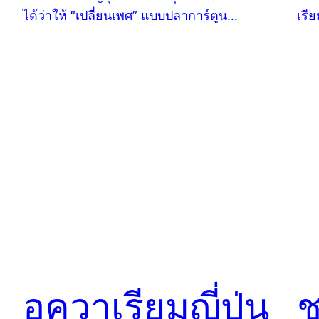
อควาเรียมญี่ปุ่น
ช