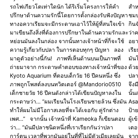
รถไฟเกียวโตเท่าใดนัก ได้ริเริ่มโครงการให้คำ
สำหร
ปรึกษาด้านความรักนี้โดยการตั้งกล่องรับฟังปัญหา
ชมป
ทางอควาเรียมจะมีกระดาษเอาไว้ให้ผู้ที่สนใจเข้า
กินจ
มาเขียนถึงสิ่งที่ต้องการปรึกษาในด้านความรักและ
ว่า
หย่อนมันลงในกล่อง จากนั้นทางเจ้าหน้าที่ก็จะใช้
อยา
ความรู้เกี่ยวกับปลา ในการตอบทุกๆ ปัญหา ลอง
เรี
มาดูตัวอย่างนี้กัน! ภาพที่เห็นด้านบนเป็นภาพที่
มัน
ถ่ายมาจาก กระดาษคำตอบของทางเจ้าหน้าที่ของ
ด้วย
Kyoto Aquarium ที่ตอบเด็กวัย 16 ปีคนหนึ่ง ซึ่ง
ปลา
ภาพถูกโพสต์ลงบนทวิตเตอร์ @Mandorio0510
จึง
เด็กชายวัย 16 ปีคนดังกล่าวได้เขียนปัญหาลงใน
นั้
กระดาษว่า… “ผมเรียนในโรงเรียนชายล้วน ซึ่งมัน
Asa
ทำให้ผมไม่มีโอกาสเลยที่จะได้เจอกับ คู่รักต่าง
ป้า
เพศ…” จากนั้น เจ้าหน้าที่ Kameoka ก็เขียนตอบ
ผู้
ว่า… “มันมีปลาชนิดหนึ่งที่เราเรียกกันว่าปลา
เตอ
การ์ตูน เวลาที่พวกมันอยู่ในที่ที่ไม่มีตัวเมียเลยมัน
จาก