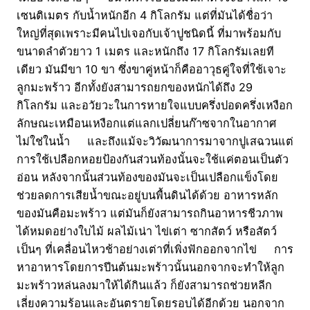
เซนติเมตร กับน้ำหนักอีก 4 กิโลกรัม แต่ที่มันได้ชื่อว่า
ใหญ่ที่สุดเพราะมีคนไปเจอกับเจ้าปูชนิดนี้ ที่มาพร้อมกับ
ขนาดลำตัวยาว 1 เมตร และหนักถึง 17 กิโลกรัมเลยที
เดียว มันมีขา 10 ขา ซึ่งขาคู่หน้าก็คืออาวุธคู่ใจที่ใช้เจาะ
ลูกมะพร้าว อีกทั้งยังสามารถยกของหนักได้ถึง 29
กิโลกรัม และอวัยวะในการหายใจแบบครึ่งปอดครึ่งเหงือก
ลักษณะเหมือนเหงือกแต่แลกเปลี่ยนก๊าซจากในอากาศ
ไม่ใช่ในน้ำ และถึงแม้จะวิวัฒนาการมาจากปูเสฉวนแต่
การใช้เปลือกหอยป้องกันส่วนท้องนั้นจะใช้แค่ตอนเป็นตัว
อ่อน หลังจากนั้นส่วนท้องของมันจะเป็นเปลือกแข็งโดย
ช่วยลดการเสียน้ำขณะอยู่บนพื้นดินได้ด้วย อาหารหลัก
ของมันคือมะพร้าว แต่มันก็ยังสามารถกินอาหารชีวภาพ
ได้หมดอย่างใบไม้ ผลไม้เน่า ไข่เต่า ซากสัตว์ หรือสัตว์
เป็นๆ ที่เคลื่อนไหวช้าอย่างเต่าที่เพิ่งฟักออกจากไข่ การ
หาอาหารโดยการปีนต้นมะพร้าวนั้นนอกจากจะทำให้ลูก
มะพร้าวหล่นลงมาให้ได้กินแล้ว ก็ยังสามารถช่วยหลีก
เลี่ยงความร้อนและอันตรายโดยรอบได้อีกด้วย นอกจาก