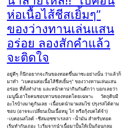
น้ำลายไหล!! “เบคอน
ห่อเนื้อไส้ชีสเยิ้มๆ”
ของว่างทานเล่นแสน
อร่อย ลองสักคำแล้ว
จะติดใจ
อยู่ดีๆ ก็นึกอยากจะกินของทอดขึ้นมาซะอย่างนั้น ว่าแล้วก็
มาทำ “เบคอนห่อเนื้อไส้ชีสเยิ้มๆ” ของวางทานเล่นแสน
อร่อย ที่ทั้งทำง่าย และหน้าตาน่ากินกันดีกว่า บอกเลยว่า
เมนูนี้เอาใจคนชอบทานของทอดโดยเฉพาะ วัตถุดิบมี
อะไรบ้างมาดูกันเลย -เนื้อบดนำมาผสมไข่ ปรุงรสได้ตาม
ชอบ (อาจจะเปลี่ยนเป็นเนื้อหมู ไก่ หรือกุ้งบดได้จ้า)
-เบคอนสไลด์ -ชีสมอซซาเรลล่า -น้ำมัน สำหรับทอด
เริ่มทำกันเถอะ 1.เริ่มจากนำเนื้อมาปั้นให้เป็นก้อนกลม