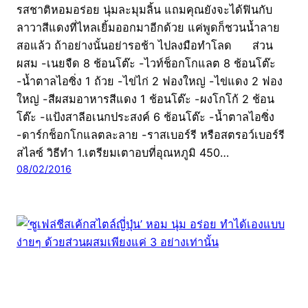
รสชาติหอมอร่อย นุ่มละมุมลิ้น แถมคุณยังจะได้ฟินกับ
ลาวาสีแดงที่ไหลเยิ้มออกมาอีกด้วย แค่พูดก็ชวนน้ำลาย
สอแล้ว ถ้าอย่างนั้นอย่ารอช้า ไปลงมือทำโลด ส่วน
ผสม -เนยจืด 8 ช้อนโต๊ะ -ไวท์ช็อกโกแลต 8 ช้อนโต๊ะ
-น้ำตาลไอซิ่ง 1 ถ้วย -ไข่ไก่ 2 ฟองใหญ่ -ไข่แดง 2 ฟอง
ใหญ่ -สีผสมอาหารสีแดง 1 ช้อนโต๊ะ -ผงโกโก้ 2 ช้อน
โต๊ะ -แป้งสาลีอเนกประสงค์ 6 ช้อนโต๊ะ -น้ำตาลไอซิ่ง
-ดาร์กช็อกโกแลตละลาย -ราสเบอร์รี หรือสตรอว์เบอร์รี
สไลซ์ วิธีทำ 1.เตรียมเตาอบที่อุณหภูมิ 450…
08/02/2016