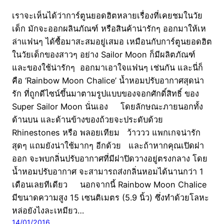
เราจะเห็นได้ว่าการ์ตูนยอดฮิตหลายเรื่องที่เคยชมในวัย
เด็ก มักจะออกผลินภัณฑ์ หรือสินค้าน่ารักๆ ออกมาให้เห
ล่าแฟนๆ ได้ซื้อมาสะสมอยู่เสมอ เหมือนกับการ์ตูนยอดฮิต
ในวัยเด็กของสาวๆ อย่าง Sailor Moon ก็มีผลิตภัณฑ์
และของใช้น่ารักๆ ออกมาเอาใจแฟนๆ เช่นกัน และนี่ก็
คือ ‘Rainbow Moon Chalice’ น้ำหอมปรับอากาศสุดน่า
รัก ที่ถูกดีไซน์ขึ้นมาตามรูปแบบของจอกศักดิ์สิทธิ์ ของ
Super Sailor Moon นั่นเอง โดยลักษณะภายนอกทั้ง
ด้านบน และด้านข้างของถ้วยจะประดับด้วย
Rhinestones หรือ พลอยเทียม ว้าววว แพกเกจน่ารัก
สุดๆ แถมยังน่าใช้มากๆ อีกด้วย และถ้าหากคุณเปิดฝา
ออก จะพบกลิ่นปรับอากาศที่มีฝาปิดวางอยู่ตรงกลาง โดย
น้ำหอมปรับอากาศ จะสามารถส่งกลิ่นหอมได้นานกว่า 1
เดือนเลยทีเดียว นอกจากนี้ Rainbow Moon Chalice
มีขนาดความสูง 15 เซนติเมตร (5.9 นิ้ว) ซึ่งทำด้วยโลหะ
หล่อยังไงละเหมียว…
14/01/2016