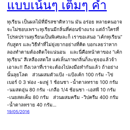
แบบเน้นๆ เต็มๆ คำ
ทุเรียน เป็นผลไม้ที่มีรสชาติหวาน มัน อร่อย หลายคนอาจ
จะไม่ชอบเพราะทุเรียนมีกลิ่นที่ค่อนข้างแรง แต่ถ้าใครที่
โปรดปรานทุเรียนเป็นพิเศษละก็ เราขอเสนอ “เค้กทุเรียน”
กับสูตร และวิธีทำที่ไม่ยุ่งยากอย่างที่คิด บอกเลยว่าหาก
ลองทำตามต้องติดใจแน่นอน และนี่คือหน้าตาของ “เค้ก
ทุเรียน” สีเหลืองสดใส แค่เห็นภาพกลิ่นก็ละทุจอแล้วจ้า
เอาละ!! ถึงเวลาที่เราจะต้องไปลงมือทำกันแล้ว ถ้าอย่าง
นั้นลุยโลด ส่วนผสมตัวแป้ง -แป้งเค้ก 100 กรัม -ไข่
เบอร์ 0 3 ฟอง -ผงฟู 1 ช้อนชา -น้ำตาลทราย 100 กรัม
-นมสดอุ่น 80 กรัม -เกลือ 1/4 ช้อนชา -เอสพี 10 กรัม
-เนยสดเค็ม 80 กรัม ส่วนผสมครีม -วิปครีม 400 กรัม
-น้ำตาลทราย 40 กรัม…
19/05/2016