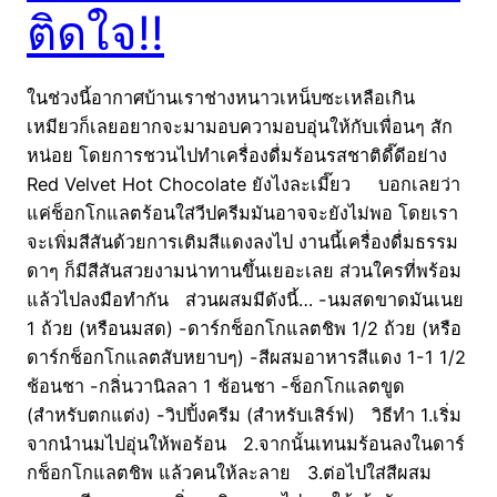
ติดใจ!!
ในช่วงนี้อากาศบ้านเราช่างหนาวเหน็บซะเหลือเกิน
เหมียวก็เลยอยากจะมามอบความอบอุ่นให้กับเพื่อนๆ สัก
หน่อย โดยการชวนไปทำเครื่องดื่มร้อนรสชาติดี๊ดีอย่าง
Red Velvet Hot Chocolate ยังไงละเมี๊ยว บอกเลยว่า
แค่ช็อกโกแลตร้อนใส่วีปครีมมันอาจจะยังไม่พอ โดยเรา
จะเพิ่มสีสันด้วยการเติมสีแดงลงไป งานนี้เครื่องดื่มธรรม
ดาๆ ก็มีสีสันสวยงามน่าทานขึ้นเยอะเลย ส่วนใครที่พร้อม
แล้วไปลงมือทำกัน ส่วนผสมมีดังนี้… -นมสดขาดมันเนย
1 ถ้วย (หรือนมสด) -ดาร์กช็อกโกแลตชิพ 1/2 ถ้วย (หรือ
ดาร์กช็อกโกแลตสับหยาบๆ) -สีผสมอาหารสีแดง 1-1 1/2
ช้อนชา -กลิ่นวานิลลา 1 ช้อนชา -ช็อกโกแลตขูด
(สำหรับตกแต่ง) -วิปปิ้งครีม (สำหรับเสิร์ฟ) วิธีทำ 1.เริ่ม
จากนำนมไปอุ่นให้พอร้อน 2.จากนั้นเทนมร้อนลงในดาร์
กช็อกโกแลตชิพ แล้วคนให้ละลาย 3.ต่อไปใส่สีผสม