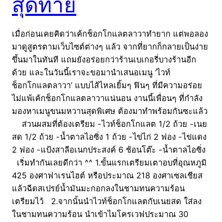
สุดท้าย
เมื่อก่อนเคยคิดว่าเค้กช็อกโกแลตลาวาทำยาก แต่พอลอง
มาดูสูตรตามเว็บไซต์ต่างๆ แล้ว จากที่ยากก็กลายเป็นง่าย
ขึ้นมาในทันที แถมยังอร่อยกว่าร้านเบเกอรี่บางร้านอีก
ด้วย และในวันนี้เราจะขอมานำเสนอเมนู ‘ไวท์
ช็อกโกแลตลาวา’ แบบไส้ไหลเยิ้มๆ ฟินๆ ที่มีความอร่อย
ไม่แพ้เค้กช็อกโกแลตลาวาแน่นอน งานนี้เพื่อนๆ ที่กำลัง
มองหาเมนูขนมหวานสุดพิเศษ ต้องมาทำพร้อมกันซะแล้ว
ส่วนผสมที่ต้องเตรียม -ไวท์ช็อกโกแลต 1/2 ถ้วย -เนย
สด 1/2 ถ้วย -น้ำตาลไอซิ่ง 1 ถ้วย -ไข่ไก่ 2 ฟอง -ไข่แดง
2 ฟอง -แป้งสาลีอเนกประสงค์ 6 ช้อนโต๊ะ -น้ำตาลไอซิ่ง
เริ่มทำกันเลยดีกว่า ^^ 1.ขั้นแรกเตรียมเตาอบที่อุณหภูมิ
425 องศาฟาเรนไฮต์ หรือประมาณ 218 องศาเซลเชียส
แล้วฉีดสเปรย์น้ำมันมะกอกลงในชามทนความร้อน
เตรียมไว้ 2.จากนั้นนำไวท์ช็อกโกแลตกับเนยสด ใส่ลง
ในชามทนความร้อน นำเข้าไมโครเวฟประมาณ 30