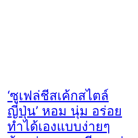
‘ซูเฟล่ชีสเค้กสไตล์
ญี่ปุ่น’ หอม นุ่ม อร่อย
ทำได้เองแบบง่ายๆ