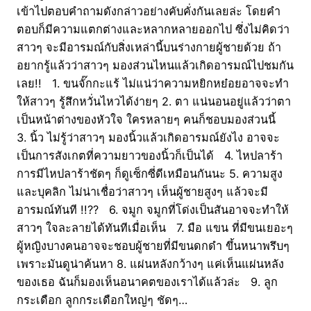
เข้าไปตอบคำถามดังกล่าวอย่างคับคั่งกันเลยล่ะ โดยคำ
ตอบก็มีความแตกต่างและหลากหลายออกไป ซึ่งไม่คิดว่า
สาวๆ จะมีอารมณ์กับสิ่งเหล่านี้บนร่างกายผู้ชายด้วย ถ้า
อยากรู้แล้วว่าสาวๆ มองส่วนไหนแล้วเกิดอารมณ์ไปชมกัน
เลย!! 1. ขนจั๊กกะแร้ ไม่แน่ว่าความหยิกหย๋อยอาจจะทำ
ให้สาวๆ รู้สึกหวั่นไหวได้ง่ายๆ 2. ตา แน่นอนอยู่แล้วว่าตา
เป็นหน้าต่างของหัวใจ ใครหลายๆ คนก็ชอบมองส่วนนี้
3. นิ้ว ไม่รู้ว่าสาวๆ มองนิ้วแล้วเกิดอารมณ์ยังไง อาจจะ
เป็นการสังเกตที่ความยาวของนิ้วก็เป็นได้ 4. ไหปลาร้า
การมีไหปลาร้าชัดๆ ก็ดูเซ็กซี่ดีเหมือนกันนะ 5. ความสูง
และบุคลิก ไม่น่าเชื่อว่าสาวๆ เห็นผู้ชายสูงๆ แล้วจะมี
อารมณ์ทันที !!?? 6. จมูก จมูกที่โด่งเป็นสันอาจจะทำให้
สาวๆ ใจละลายได้ทันทีเมื่อเห็น 7. มือ แขน ที่มีขนเยอะๆ
ผู้หญิงบางคนอาจจะชอบผู้ชายที่มีขนดกดำ ขึ้นหนาพรึบๆ
เพราะมันดูน่าค้นหา 8. แผ่นหลังกว้างๆ แค่เห็นแผ่นหลัง
ของเธอ ฉันก็มองเห็นอนาคตของเราได้แล้วล่ะ 9. ลูก
กระเดือก ลูกกระเดือกใหญ่ๆ ชัดๆ…