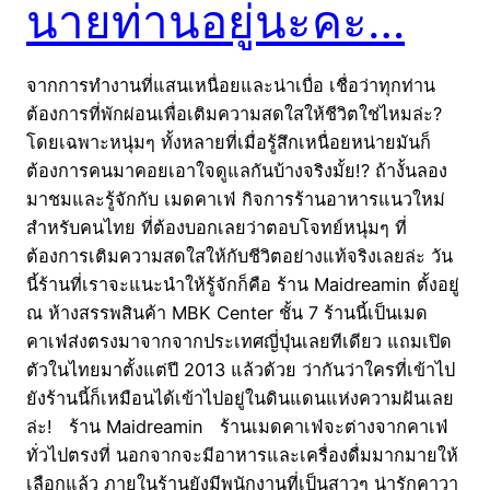
นายท่านอยู่นะคะ…
จากการทำงานที่แสนเหนื่อยและน่าเบื่อ เชื่อว่าทุกท่าน
ต้องการที่พักผ่อนเพื่อเติมความสดใสให้ชีวิตใช่ไหมล่ะ?
โดยเฉพาะหนุ่มๆ ทั้งหลายที่เมื่อรู้สึกเหนื่อยหน่ายมันก็
ต้องการคนมาคอยเอาใจดูแลกันบ้างจริงมั้ย!? ถ้างั้นลอง
มาชมและรู้จักกับ เมดคาเฟ่ กิจการร้านอาหารแนวใหม่
สำหรับคนไทย ที่ต้องบอกเลยว่าตอบโจทย์หนุ่มๆ ที่
ต้องการเติมความสดใสให้กับชีวิตอย่างแท้จริงเลยล่ะ วัน
นี้ร้านที่เราจะแนะนำให้รู้จักก็คือ ร้าน Maidreamin ตั้งอยู่
ณ ห้างสรรพสินค้า MBK Center ชั้น 7 ร้านนี้เป็นเมด
คาเฟ่ส่งตรงมาจากจากประเทศญี่ปุ่นเลยทีเดียว แถมเปิด
ตัวในไทยมาตั้งแต่ปี 2013 แล้วด้วย ว่ากันว่าใครที่เข้าไป
ยังร้านนี้ก็เหมือนได้เข้าไปอยู่ในดินแดนแห่งความฝันเลย
ล่ะ! ร้าน Maidreamin ร้านเมดคาเฟ่จะต่างจากคาเฟ่
ทั่วไปตรงที่ นอกจากจะมีอาหารและเครื่องดื่มมากมายให้
เลือกแล้ว ภายในร้านยังมีพนักงานที่เป็นสาวๆ น่ารักคาวา