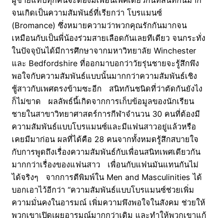
จนเกิดเป็นความสัมพันธ์ที่เรียกว่า โบรแมนซ์
(Bromance) ซึ่งหมายความว่าพวกคุณรักกันมากจน
เหมือนกับเป็นพี่น้องร่วมสายเลือดกันเลยทีเดียว จนกระทั่ง
ในปัจจุบันได้มีการศึกษาจากมหาวิทยาลัย Winchester
และ Bedfordshire ที่ออกมาบอกว่าวัยรุ่นชายจะรู้สึกพึง
พอใจกับความสัมพันธ์แบบนั้นมากกว่าความสัมพันธ์เชิง
ชู้สาวกับเพศตรงข้ามซะอีก สนิทกันชนิดที่ว่าตัดกันยังไง
ก็ไม่ขาด ผลลัพธ์นี้เกิดจากการเก็บข้อมูลของนักเรียน
ชายในสาขาวิทยาศาสตร์การกีฬาจำนวน 30 คนที่ต้องมี
ความสัมพันธ์แบบโบรแมนซ์และมีแฟนสาวอยู่แล้วหรือ
เคยมีมาก่อน ผลที่ได้คือ 28 คนจากทั้งหมดรู้สึกสบายใจ
กับการพูดถึงเรื่องความสัมพันธ์กับเพื่อนสนิทเพศเดียวกัน
มากกว่าเรื่องของแฟนสาว เพื่อนกับแฟนมันแทนกันไม่
ได้จริงๆ จากการตีพิมพ์ใน Men and Masculinities ได้
บอกเอาไว้อีกว่า “ความสัมพันธ์แบบโบรแมนซ์ช่วยเพิ่ม
ความมั่นคงในอารมณ์ เพิ่มความพึงพอใจในสังคม ช่วยให้
พวกเขาเปิดเผยอารมณ์มากกว่าเดิม และทำให้พวกเขาแก้