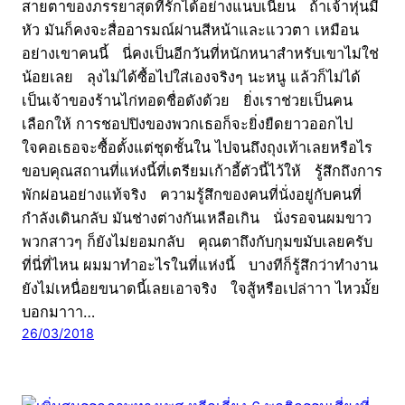
สายตาของภรรยาสุดที่รักได้อย่างแนบเนียน ถ้าเจ้าหุ่นมี
หัว มันก็คงจะสื่ออารมณ์ผ่านสีหน้าและแววตา เหมือน
อย่างเขาคนนี้ นี่คงเป็นอีกวันที่หนักหนาสำหรับเขาไม่ใช่
น้อยเลย ลุงไม่ได้ซื้อไปใส่เองจริงๆ นะหนู แล้วก็ไม่ได้
เป็นเจ้าของร้านไก่ทอดชื่อดังด้วย ยิ่งเราช่วยเป็นคน
เลือกให้ การชอปปิงของพวกเธอก็จะยิ่งยืดยาวออกไป
ใจคอเธอจะซื้อตั้งแต่ชุดชั้นใน ไปจนถึงถุงเท้าเลยหรือไร
ขอบคุณสถานที่แห่งนี้ที่เตรียมเก้าอี้ตัวนี้ไว้ให้ รู้สึกถึงการ
พักผ่อนอย่างแท้จริง ความรู้สึกของคนที่นั่งอยู่กับคนที่
กำลังเดินกลับ มันช่างต่างกันเหลือเกิน นั่งรอจนผมขาว
พวกสาวๆ ก็ยังไม่ยอมกลับ คุณตาถึงกับกุมขมับเลยครับ
ที่นี่ที่ไหน ผมมาทำอะไรในที่แห่งนี้ บางทีก็รู้สึกว่าทำงาน
ยังไม่เหนื่อยขนาดนี้เลยเอาจริง ใจสู้หรือเปล่าาา ไหวมั้ย
บอกมาาา…
26/03/2018