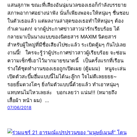
แสนสุภาพ ขณะที่เสียงอันนุ่มนวลของเธอก็กำลังบรรยาย
สภาพอากาศอย่างน่าฟัง นั่นก็เพียงพอจะให้หนุ่มๆ ชื่นชอบ
ในตัวเธอแล้ว แต่ผลงานล่าสุดของเธอทำให้หนุ่มๆ ต้อง
กำเดาแตก! จากผู้ประกาศข่าวสาวน่ารักเรียบร้อย ได้
กลายมาเป็นนางแบบของนิตยสาร MAXIM นิตยสาร
สำหรับผู้ใหญ่ที่มีชื่อเสียงไปซะแล้ว ระเบิดตู้มๆ กันไปเลย
งานนี้! ใครจะรู้ว่าผู้ประกาศข่าวสาวผู้เรียบร้อย จะซ่อน
ความเซ็กซี่เอาไว้มากมายขนาดนี้ เป็นครั้งแรกที่เรือน
ร่างใต้ชุดทำงานของเธอถูกเปิดเผย (ตู้มมม) หนูจะเล่น
เปิดตัวสะบึ้มฮึ่มแบบนี้ไม่ได้นะลู๊กก ใจไม่ดีเลยยยย~
รอยยิ้มดวงโตๆ ยิ่งก้มตัวแบบนี้ด้วยแล้ว ทำเอาหนุ่มๆ
แทบทนไม่ไหวเลยล่ะ บอกเลยว่า แน่น!!! (หมายถึง
เสื้อผ้า หน้า ผม) …
07/06/2018