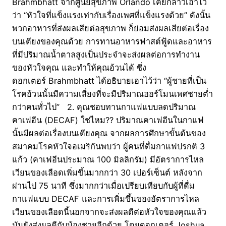
Brahmbhatt จากศูนย์สุขภาพ Orlando เคยกล่าวเอาไว้
ว่า “หัวใจที่แข็งแรงเท่ากับเรื่องเพศที่แข็งแรงด้วย” ดังนั้น
พวกอาหารที่ส่งผลเสียต่อสุขภาพ ก็ย่อมส่งผลเสียต่อเรื่อง
บนเตียงของคุณด้วย การทานอาหารฟาสต์ฟู้ดและอาหาร
ที่มีปริมาณน้ำตาลสูงเป็นประจำจะส่งผลต่อการทำงาน
ของหัวใจคุณ และทำให้คุณอ้วนได้ ซึ่ง
ดอกเตอร์ Brahmbhatt ได้อธิบายเอาไว้ว่า “ผู้ชายที่เป็น
โรคอ้วนนั้นมีความเสี่ยงที่จะมีปริมาณฮอร์โมนเพศชายต่ำ
กว่าคนทั่วไป” 2. คุณชอบทานกาแฟแบบลดปริมาณ
คาเฟอีน (DECAF) ใช่ไหม?? ปริมาณคาเฟอีนในกาแฟ
นั้นมีผลต่อเรื่องบนเตียงคุณ จากผลการศึกษาขั้นต้นของ
สมาคมโรคหัวใจอเมริกันพบว่า ผู้คนที่ดื่มกาแฟปรกติ 3
แก้ว (คาเฟอีนประมาณ 100 มิลลิกรัม) มีอัตราการไหล
เวียนของเลือดเพิ่มขึ้นมากกว่า 30 เปอร์เซ็นต์ หลังจาก
ผ่านไป 75 นาที ซึ่งมากกว่าเมื่อเปรียบเทียบกับผู้ที่ดื่ม
กาแฟแบบ DECAF และการเพิ่มขึ้นของอัตราการไหล
เวียนของเลือดนี้นอกจากจะส่งผลดีต่อหัวใจของคุณแล้ว
มันยังส่งผลดีกับน้องชายอีกด้วย โดยดอกเตอร์ Joshua