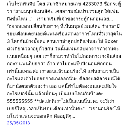
เว็บไซตพันทิป โดย สมาชิกหมายเลข 4233073 ชื่อกระทู้
ว่า “ถามมนุษย์เมนส์ค่ะ เคยอารมณ์แปรปรวนสุดใส่แฟน
ถึงขั้นไหน ..” เรามาเริ่มที่เจ้าของกระทู้กันก่อนเลย…
“อยากแลกเปลี่ยนกับสาวๆ ที่เป็นมนุษย์เมนส์ค่ะ ว่าเวลามี
รอบเดือนเคยนอยด์แฟนหรือแสดงอาการไหนที่งี่เง่าสุดใน
3 โลกกันบ้างมั้ยคะ ส่วนเราล่าสุดปกติแฟนจะใส่ Boxer
ตัวเดียวเวลาอยู่ด้วยกัน วันนั้นแฟนกลับมาจากทำงานค่ะ
แบบเหนื่อยๆ เลย เราก็ถามว่าทำไมไม่ถอดกางเกงยีนส์ออ
กอ่ะ? แฟนก็บอกว่า อ้าว ทำไมอ่ะแป๊บนึงนอนพักก่อน
เท่านั้นแหละค่ะ เรางอนแล้วนอนร้องไห้ แฟนถามว่าเป็น
อะไรแค่เค้าไม่ถอดกางเกงออกนี่นะ คือสงบสติอารมณ์ได้
ก็มานั่งตลกตัวเองว่า เออ แค่นี้ทำไมต้องงอนและเสียใจ
อะไรเบอร์นั้น แล้วเพื่อนๆ เป็นแบบไหนกันบ้างคะ
555555555 **ปล.ปกติเราไม่เป็นแบบนี้นะคะ จะงี่เง่า
เบอร์ใหญ่เวลาเป็นรอบเดือนเท่านั้นค่ะ” “เรานอนร้องไห้
มโนว่าแฟนจะบอกเลิก คืออยู่ดีๆ…
25/05/2018