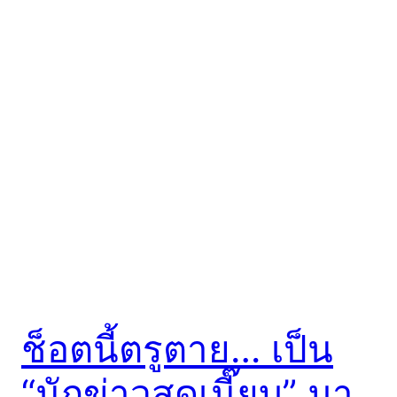
ช็อตนี้ตรูตาย… เป็น
“นักข่าวสุดเนี๊ยบ” มา