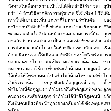
นั่งทางในเพื่อหาความเป็นไปได้ที่เหล่าฮีโร่จะชนะ
สุน
กว่า 14 ล้านวิธีจากจักรวาลคู่ขนาน ซึ่งมีเพียง 1 วิธี
เดี
เท่านั้นที่เขามองเห็น แต่เราก็ไม่ทราบว่ามันคือ
ของเ
อะไร รวมถึงทีมฮีโร่ก็เช่นกัน แต่อะไรละคือกุญแจ
ชีวิ
ของความสำเร็จ? ก่อนหน้าเราเคยคาดการณ์กัน
ลูก
มาแล้วว่า หมอแปลกจะเป็นกุญแจแห่งชัยชนะด้วย
แน่
การย้อนเวลากลับไป แต่ในท้ายที่สุดเขากลับมอบ
เรื
อัญมณีแห่งเวลาให้เพื่อแลกกับชีวิตของโทนี่ พร้อม
กระท
บอกก่อนจากไปว่า “มันเป็นทางเดียวเท่านั้น” นั่น
ซะแ
หมายความว่าวิธีการที่จะชนะคือต้องมอบอัญมณี
เธอ
ให้เพื่อให้โทนี่รอดต่อไป หรือไม่ก็ต้องให้ธานอสทำ
ไป 
สำเร็จเท่านั้น Tony Stark คือกุญแจสำคัญ
นี้
ทำไมโทนี่คือกุญแจ? ทำไมเขาถึงสำคัญนัก? หลาย
ลูก
คนอาจจะสงสัยกันสุดๆ ว่าทำไมไอ้บ้าอีโก้สูงคนนี้
ขวั
ถึงเป็นคนเดียวที่จะนำทุกอย่างกลับมาได้ ซึ่งเหตุผล
เพร
หลักๆ…
นอก