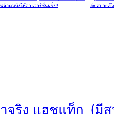
าจริง แฮชแท็ก
(มี