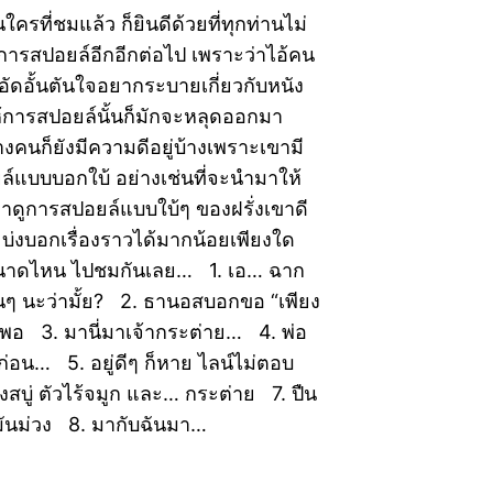
วนใครที่ชมแล้ว ก็ยินดีด้วยที่ทุกท่านไม่
การสปอยล์อีกอีกต่อไป เพราะว่าไอ้คน
ก็อัดอั้นตันใจอยากระบายเกี่ยวกับหนัง
ำให้การสปอยล์นั้นก็มักจะหลุดออกมา
บางคนก็ยังมีความดีอยู่บ้างเพราะเขามี
ล์แบบบอกใบ้ อย่างเช่นที่จะนำมาให้
าดูการสปอยล์แบบใบ้ๆ ของฝรั่งเขาดี
ะบ่งบอกเรื่องราวได้มากน้อยเพียงใด
าดไหน ไปชมกันเลย… 1. เอ… ฉาก
คุ้นๆ นะว่ามั้ย? 2. ธานอสบอกขอ “เพียง
 ก็พอ 3. มานี่มาเจ้ากระต่าย… 4. พ่อ
ก่อน… 5. อยู่ดีๆ ก็หาย ไลน์ไม่ตอบ
บู่ ตัวไร้จมูก และ… กระต่าย 7. ปืน
ัวมันม่วง 8. มากับฉันมา…