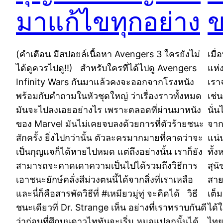
มาแก้ไขทุกอย่าง
ข
(คำเตือน มีสปอยล์เนื้อหา Avengers 3 ใครยังไม่
เมื
ได้ดูควรไปดู!!) สำหรับใครที่ได้ไปดู Avengers
แห่
Infinity Wars กันมาแล้วคงจะออกจากโรงหนัง
เรา
พร้อมกับคำถามในหัวชุดใหญ่ ว่าเรื่องราวทั้งหมด
เช่น
มันจะไปลงเอยอย่างไร เพราะตลอดที่ผ่านมาหนัง
นั่
ของ Marvel มันไม่เคยจบลงด้วยการที่ตัวร้ายชนะ
จาก
สักครั้ง ยิ่งไปกว่านั้น ตัวละครมากมายที่คาดว่าจะ
แน่
เป็นกุญแจก็ได้หายไปหมด แต่ถึงอย่างนั้น เราก็ยัง
ทั้
สามารถจะคาดเดาความเป็นไปได้รวมถึงวิธีการ
สุน
เอาชนะยักษ์คลั่งสีม่วงตนนี้ได้จากสิ่งที่เราเหลือ
สายพ
และนี่ก็คือสารพัดวิธีที่ #เหมียวมู่ทู่ จะคิดได้ วิธี
เต็
ชนะเดียวที่ Dr. Strange เห็น อย่างที่เราทราบกันดี
ได้
ว่าก่อนที่ศึกบนดาวไททันจะเริ่ม หมอแปลกนั้นได้
ไทย