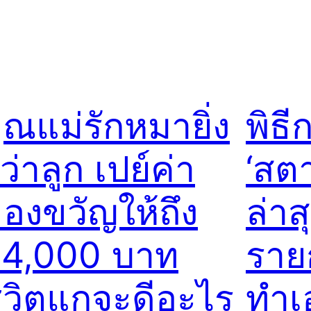
ุณแม่รักหมายิ่ง
พิธ
ว่าลูก เปย์ค่า
‘สตา
องขวัญให้ถึง
ล่าส
4,000 บาท
ราย
ีวิตแกจะดีอะไร
ทำเ