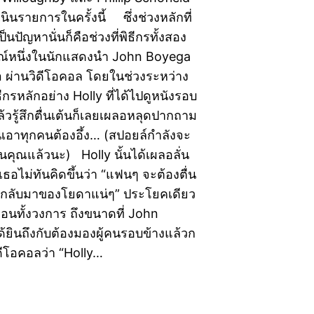
เนินรายการในครั้งนี้ ซึ่งช่วงหลักที่
นปัญหานั่นก็คือช่วงที่พิธีกรทั้งสอง
ณ์หนึ่งในนักแสดงนำ John Boyega
nn ผ่านวิดีโอคอล โดยในช่วงระหว่าง
ีกรหลักอย่าง Holly ที่ได้ไปดูหนังรอบ
ล้วรู้สึกตื่นเต้นก็เลยเผลอหลุดปากถาม
นเอาทุกคนต้องอึ้ง… (สปอยล์กำลังจะ
อนคุณแล้วนะ) Holly นั้นได้เผลอลั่น
ธอไม่ทันคิดขึ้นว่า “แฟนๆ จะต้องตื่น
รกลับมาของโยดาแน่ๆ” ประโยคเดียว
ือนทั้งวงการ ถึงขนาดที่ John
ด้ยินถึงกับต้องมองผู้คนรอบข้างแล้วก
ดีโอคอลว่า “Holly…