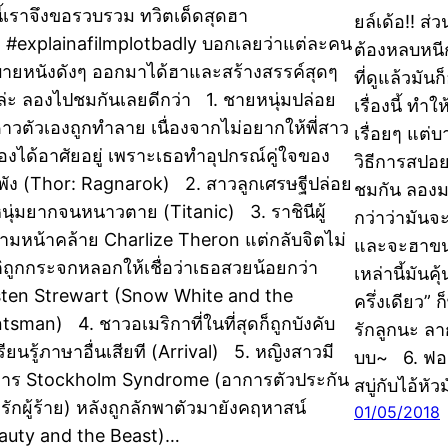
นี้เราจึงขอรวบรวม ทวิตเด็ดสุดฮา
ยล์เด้อ!! ส่
 #explainafilmplotbadly บอกเลยว่าแต่ละคน
ต้องหลบหนี
บายหนังดังๆ ออกมาได้ฮาและสร้างสรรค์สุดๆ
ที่ดูแล้วมัน
ล่ะ ลองไปชมกันเลยดีกว่า 1. ชายหนุ่มปล่อย
เรื่องนี้ ท
ดาวตัวเองถูกทำลาย เนื่องจากไม่อยากให้พี่สาว
เรื่อยๆ แต่
เองได้อาศัยอยู่ เพราะเธอทำอุปกรณ์คู่ใจของ
วิธีการสปอย
พัง (Thor: Ragnarok) 2. สาวลูกเศรษฐีปล่อย
ชมกัน ลองม
หนุ่มยากจนหนาวตาย (Titanic) 3. ราชินีผู้
กว่าว่ามันจ
ามหน้าคล้าย Charlize Theron แต่กลับจิตไม่
และจะฮาขน
ิถูกกระจกหลอกให้เชื่อว่าเธอสวยน้อยกว่า
เหล่านี้มัน
sten Strewart (Snow White and the
ครึ่งเดียว”
tsman) 4. ชาวอเมริกาที่ในที่สุดก็ถูกบังคับ
รักลูกนะ ลา
รียนรู้ภาษาอื่นเสียที (Arrival) 5. หญิงสาวมี
บบ~ 6. ฟองส
าร Stockholm Syndrome (อาการตัวประกัน
สบู่กับไอ้ห
รักผู้ร้าย) หลังถูกลักพาตัวมายังคฤหาสน์
01/05/2018
auty and the Beast)…