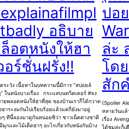
explainafilmpl
ปอยล
tbadly อธิบาย
War
ล็อตหนังให้ฮา
ล่ะ 
วอร์ชั่นฝรั่ง!!
โดยท
สักค
ดระวัง เนื้อหาในบทความนี้มีการ “สปอยล์
ๆ” ในหนังบางเรื่อง กระแสบนทวิตเตอร์ #จง
บายพลอตหนังให้ฮาที่สุด ของบ้านเราก็ได้กวาด
(Spoiler Al
ยงฮาระงมกันไปเรียบร้อยแล้วแต่ก็ยังมาอยู่
หลายวันแล้
อยๆ ทีนี้ลองมาดูกันหน่อยซิว่า ชาวเน็ตต่างชาติ
เรื่อง Aven
มีมุกและไม้เด็ดฮาๆ อะไรเกี่ยวกับหนังกันบ้าง
ได้ชมล่ะก็เ