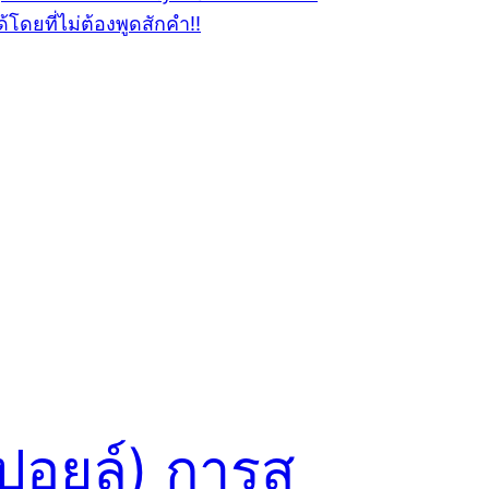
สปอยล์) การส