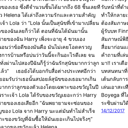
ัขของเธอ ซึ่งตีจำนวนชิ้นได้มากถึง 68 ชิ้นเลยที
รับหน้าที่ดำ
ยว Helena ได้เล่าถึงความรักและความสำคัญ
ทำให้กลายเป็
จ้า Lola ว่า “Lola นั้นเป็นสุนัขที่เข้ามาเปลี่ยน
ต้องสัมภาษ
ตของฉันเลยก็ว่าได้ ตอนที่ฉันได้มันมานั้น
ผู้รับบท Fi
ชายของฉัน Harry เพิ่งจะอายุ 4 ขวบเอง
สัมภาษณ์พิธ
นอนว่าข้อดีของมันคือ มันไม่เคยโอดครวญ
สื่อมาก่อนแ
่องการบ้านหรือบ่นว่าวันนี้จะกินอะไรดีเลย จน
คำถามที่เล่
ั่งผ่านไปสองปีฉันก็รู้ว่าฉันรักสุนัขมากกว่าลูก
มา!! เราเตื
ล้ว” เธอยังได้บอกกับสื่อต่างประเทศอีกว่า
บทสนทนาที่เ
ยอมรับว่าเธอนั้นสปอยล์สุนัขของเธอมากเกิน
เต้นกลับกา
มากกว่าลูกของตัวเองโดยเฉพาะของขวัญในปี
เล่นเอาสะเท
 เพราะเจ้า Lola ได้รับของขวัญเยอะกว่า Harry
Boyega ที่ไ
ชายของเธอเสียอีก “ฉันพยายามจะซ่อนของ
ระซิบผ่านวิ
14/12/2017
ญของ Lola จาก Harry นะแต่มันทำไม่สำเร็จ
าะของขวัญที่ฉันซื้อให้มันเยอะเกินไปจริงๆ”
จากของขวัญแล้ว Helena…