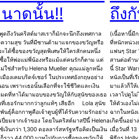
นาดนั้น!!
ถึงก
่อพูดถึงวันคริสต์มาสเราก็มักจะนึกถึงเทศกาล
(เนื้อหานี้
งความสุข วันที่มีซานต้ามาแจกของขวัญหรือ
ที่หนักหน่วง
จะได้ซื้อของขวัญสุดพิเศษให้ใครสักคนหนึ่ง
แฟนๆ Star 
ซื้อให้พ่อแม่พี่น้องหรือแม้แต่คนรักก็ตาม แต่
สานต่อตำนา
นไม่ใช่สำหรับ Helena Mueller คุณแม่ลูกหนึ่ง
นี้ Star Wa
เมืองเคมบริดจ์เชอร์ ในประเทศอังกฤษอย่าง
หนังเป็นที่เ
นอน เพราะเธอนั้นเลือกที่จะใช้ชีวิตและเงิน
มาแล้วก็ให้
งหมดที่หาได้มามอบของขวัญให้กับสุนัขของเธอ
เวลาไปดูไม่ไ
ัขที่เธอรักมากกว่าลูกแท้ๆ เสียอีก Lola สุนัข
ให้ตัวเองไม
ันธุ์ค็อกกาพูคือเจ้าตูบผู้ที่ได้รับความรักอย่าง
ฉากในหนังเรื
มเปี่ยมจากเจ้าของ โดยในคริสต์มาสปีนี้ Helena
เกิดขึ้นอย่
ใช้เงินกว่า 1,300 ดอลลาร์สหรัฐหรือคิดเป็นเงิน
เมื่อวันที่ 
ก็ราว 44,000 บาทไปกับการซื้อของขวัญให้
พิธีกร Holl