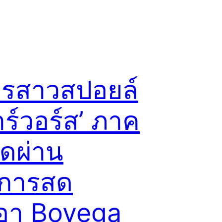
ีกรสาวสปอยล์
ร์วอร์ส’ ภาค
ุดผ่าน
การสด
อา Boyega