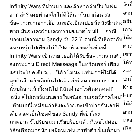
วัน
Infinity Wars ที่ผ่านมา และถ้าหากว่าเป็น ‘แฟน
จาก
เก่า’ ล่ะ? เคยทำอะไรไม่ดีให้แก่กันมาก่อน ส่ง
อธิ
ข้อความมาเยาะเย้ย แถมยังเป็นสปอยล์หนังอีกต่าง
เอา
หาก มันจะเลวร้ายเลวทรามขนาดไหน!! กรณี
ให้
ของแม่สาวนาม Sandy วัย 22 ปี รายนี้ ที่เลิกรากับ
ตัว
แฟนหนุ่มไปเพียงไม่กี่สัปดาห์ และเป็นช่วงที่
เขา
Infinity Wars เข้าฉาย เธอก็ได้รับข้อความส่วนตัว
ให้
ส่งตรงผ่าน Direct Messeage ในทวิตเตอร์ เพียง
งดง
แค่ประโยคเดียว… ‘โอ้ว ไม่นะ แฟนเก่าที่ไม่ได้
ปกต
คุยกันอีกหลังเลิกกันไปแล้ว ส่งข้อความมาหา จาก
Kri
นั้นบล็อกแล้ววิ่งหนีไป นี่ฉันทำอะไรผิดดดดด!!’
Hun
‘อนึ่ง สไปเดอร์แมนตายในหนังอเวนเจอร์ภาคใหม่’
ให้เ
ทำแบบนี้เหมือนกำลังจะง้างเตะเข้าปากกันเลยที
อาก
เดียว แต่เป็นโชคดีของ Sandy ที่เข้าโรง
หลง
ภาพยนตร์ไปรับชมมาเรียบร้อยแล้ว ก็เลยไม่ค่อย
(Be
รู้สึกเดือดมากนัก เหมือนแฟนเก่าทำตัวเป็นเด็กมา