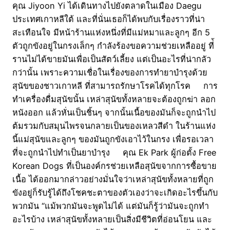
คุณ Jiyoon Yi ได้เดินทางไปยังตลาดในเมือง Daegu
ประเทศเกาหลีใต้ และที่นั่นเธอก็ได้พบกับเรื่องราวที่น่า
สะเทือนใจ มีหน้าร้านแห่งหนึ่งที่มีแม่หมาและลูกๆ อีก 5
ตัวถูกขังอยู่ในกรงเล็กๆ กำลังร้องขอความช่วยเหลืออยู่ ที่้
รานไม่ได้ขายมันเพื่อเป็นสัตว์เลี้ยง แต่เป็นอะไรที่น่ากลัว
กว่านั้น เพราะความเชื่อในเรื่องของการทำยาบำรุงด้วย
สุนัขของชาวเกาหลี ที่สามารถรักษาโรคได้ทุกโรค การ
ทำเครื่องดื่มสุนัขนั้น เหล่าสุนัขทั้งหลายจะต้องถูกฆ่า ลอก
หนังออก แล้วหั่นเป็นชิ้นๆ จากนั้นเนื้อของมันก็จะถูกนำไป
ต้มรวมกับสมุนไพรจนกลายเป็นของเหลวสีดำ ในร้านแห่ง
นี้แม่สุนัขและลูกๆ ของมันถูกขังเอาไว้ในกรง เพื่อรอเวลา
ที่จะถูกนำไปทำเป็นยาบำรุง คุณ Ek Park ผู้ก่อตั้ง Free
Korean Dogs ที่เป็นองค์กรช่วยเหลือสุนัขจากการซื้อขาย
เนื้อ ได้ออกมากล่าวอย่างมั่นใจว่าเหล่าสุนัขทั้งหลายที่ถูก
ขังอยู่ก็รับรู้ได้ถึงโชคชะตาของตัวเองว่าจะเกิดอะไรขึ้นกับ
พวกมัน “แม้พวกมันจะพูดไม่ได้ แต่มันก็รู้ว่ามันจะถูกทำ
อะไรบ้าง เหล่าสุนัขทั้งหลายเป็นสิ่งมีชีวิตที่อ่อนโยน และ