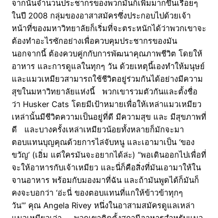
จากนั้นจำนวนประชากรของพวกมันก็เพิ่มมากขึ้นเรื่อยๆ
ในปี 2008 กลุ่มของอาสาสมัครซึ่งประกอบไปด้วยเจ้า
หน้าที่ของมหาวิทยาลัยก็เริ่มที่จะตระหนักได้ว่าพวกเขาจะ
ต้องทำอะไรซักอย่างเพื่อควบคุมประชากรของมัน
นอกจากนี้ ต้องควบคู่กกับการพัฒนาคุณภาพชีวิต โดยให้
อาหาร และการดูแลในทุกๆ วัน ด้วยเหตุนี้เองทำให้มนุษย์
และแมวเหมียวสามารถใช้ชีวิตอยู่ร่วมกันได้อย่างมีความ
สุขในมหาวิทยาลัยแห่งนี้ พวกเขารวมตัวกันและตั้งชื่อ
ว่า Husker Cats โดยมีเป้าหมายเพื่อให้เหล่าแมวเหมียว
เหล่านั้นมีชีวิตความเป็นอยู่ที่ดี มีความสุข และ มีสุขภาพที่
ดี และบางครั้งเหล่าเหมียวน้อยทั้งหลายก็มักจะมา
ตอบแทนบุญคุณด้วยการไล่จับหนู และเอามาเป็น ‘ของ
ขวัญ’ (เอิ่ม แต่ใครมันจะอยากได้ล่ะ) “พอเดินออกไปเพื่อที่
จะให้อาหารกับเจ้าเหมียว และนี่ก็คือสิ่งที่มันเอามาให้ใน
จานอาหาร พร้อมกับมองมาที่ฉัน และถ้ามันพูดได้ก็มันก็
คงจะบอกว่า ‘อ่ะนี่ ของตอบแทนที่แกให้ข้าวข้าทุกๆ
วัน’” คุณ Angela Rivey หนึ่งในอาสามสมัครดูแลเหล่า
แมวเหมียวเล่า พวกเขาติดตั้งสถานีอาหารสำหรับแมว