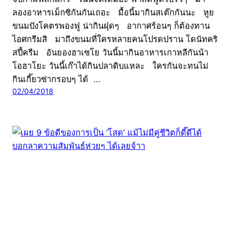
ลองอาหารเม็กซิกันกันเถอะ มื้อนี้มากินสเต๊กกันนะ หูย
ขนมปังโคตรพองฟู น่ากินฝุดๆ อากาศร้อนๆ ก็ต้องทาน
ไอศกรีมสิ มาถึงขนมที่ใครหลายคนโปรดปราน โดนัทคริ
สปี้ครีม อันยองฮาเซโย วันนี้มากินอาหารเกาหลีกันน้า
โอฮาโยะ วันนี้เก๊าได้กินปลาดิบแหละ ใครกันจะทนไม่
กินเกี๊ยวซ่ากรอบๆ ได้ …
02/04/2018