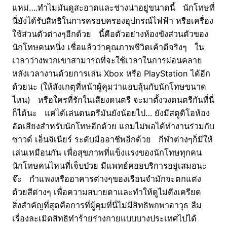
แหม่….ทำไมมันดูสะอาดและช่างน่าอยู่ขนาดนี้ นักโทษที่
นี่ยังได้รับสิทธิในการครอบครองอุปกรณ์ไฟฟ้า หรือเครื่อง
ใช้ส่วนตัวต่างๆอีกด้วย นี้คือตัวอย่างห้องขังส่วนตัวของ
นักโทษคนหนึ่ง เชื่อแล้วว่าคุณภาพชีวิตเค้าดีจริงๆ ใน
เวลาว่างพวกเขาสามารถที่จะใช้เวลาในการผ่อนคลาย
หลังเวลางานด้วยการเล่น Xbox หรือ PlayStation ได้อีก
ด้วยนะ (ให้สังเกตุที่หน้าผู้คุมว่าแอบลุ้นกับนักโทษขนาด
ไหน) หรือใครที่รักในเสียงดนตรี จะมาตั้งวงดนตรีกันที่นี่
ก็ได้นะ แค่ได้เล่นดนตรีมันยังน้อยไป… ยังมีสตูดิโอห้อง
อัดเสียงสำหรับนักโทษอีกด้วย แถมไม่พอได้ทำงานร่วมกับ
ซาวด์ เอ็นจิเนียร์ ระดับมืออาชีพอีกด้วย กีฬาต่างๆก็มีให้
เล่นเหมือนกัน เพื่อสุขภาพที่แข็งแรงของนักโทษทุกคน
นักโทษคนไหนที่เจ็บป่วย มีแพทย์คอยบริการอยู่เสมอนะ
จ๊ะ กำแพงหรืออาคารต่างๆของเรือนจำมักจะตกแต่ง
ด้วยสีต่างๆ เพื่อความสบายตาและทำให้ดูไม่ตึงเครียด
สิ่งสำคัญที่สุดคือการที่ผู้คุมที่นี่ไม่มีสิทธิพกพาอาวุธ ลืม
เรื่องละเมิดสิทธิทำร้ายร่างกายแบบบางประเทศไปได้