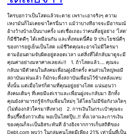
ใครบอกว่าเป็นโสดแล้วจะตาย เพราะเอาจริงๆ ความ
เหงามันก็ไม่เคยฆ่าใครนี่นาา แม้ว่าบางทีอาจจะมีอารมณ์
อ้างว้างบ้างเป็นบางครั้ง แต่เชื่อเถอะว่าคนที่อยู่อย่าง ‘โสด’
ก็มีชีวิตดีๆ ได้เหมือนกัน และทั้งหมดนี้คือ 9 ประโยชน์ดีๆ
ของการอยู่เย็นเป็นโสด แม้ชีวิตคุณจะอาจไม่มีใครมา
ตามอ้อนตามจับผิดอยู่ตลอดเวลา แต่สิ่งที่ได้กลับมาดูจะมี
คุณค่าอย่างมหาศาลเลยล่ะ!! 1. ถ้าโสดแล้ว…. คุณจะ
กลับมามีตัวตนในสังคมเพื่อนฝูงอีกครั้ง คนส่วนใหญ่พอมี
สถาบันแฟนแล้ว ก็มักจะทิ้งสถาบันเพื่อนไว้ข้างหลังแทบ
ทั้งนั้น แต่เมื่อไหร่ก็ตามที่คุณอยู่อย่างโสด แน่นอนว่า
สังคมเดิมๆ ที่เคยมีแต่เราและเพื่อนฝูงจะกลับมา อีกทั้ง
คุณยังสามารถรู้จักกับเพื่อนใหม่ๆ ได้โดยไม่มีข้อกังวลใดๆ
(ไม่ต้องกลัวใครมาหึงหวง) 2. การเงินในกระเป๋าคุณจะ
ลื่นปรื๊ดยิ่งกว่าเดิม พอเป็นโสดปุ๊บ..!! ทั้งเวลาและการเงิน
ของคุณก็จะเป็นอิสระทันที อ้างอิงจากการเก็บสถิติของ
Debt.com พบว่า ในกลุ่มคนโสดมีเพียง 21% เท่านั้นที่เป็น