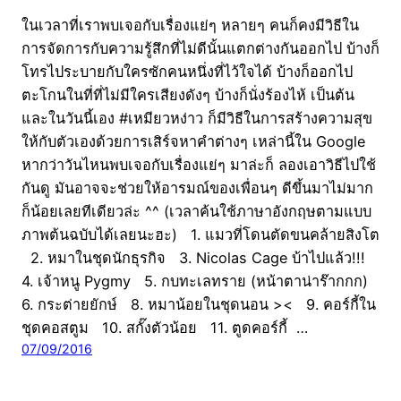
ในเวลาที่เราพบเจอกับเรื่องแย่ๆ หลายๆ คนก็คงมีวิธีใน
การจัดการกับความรู้สึกที่ไม่ดีนั้นแตกต่างกันออกไป บ้างก็
โทรไประบายกับใครซักคนหนึ่งที่ไว้ใจได้ บ้างก็ออกไป
ตะโกนในที่ที่ไม่มีใครเสียงดังๆ บ้างก็นั่งร้องไห้ เป็นต้น
และในวันนี้เอง #เหมียวหง่าว ก็มีวิธีในการสร้างความสุข
ให้กับตัวเองด้วยการเสิร์จหาคำต่างๆ เหล่านี้ใน Google
หากว่าวันไหนพบเจอกับเรื่องแย่ๆ มาล่ะก็ ลองเอาวิธีไปใช้
กันดู มันอาจจะช่วยให้อารมณ์ของเพื่อนๆ ดีขึ้นมาไม่มาก
ก็น้อยเลยทีเดียวล่ะ ^^ (เวลาค้นใช้ภาษาอังกฤษตามแบบ
ภาพต้นฉบับได้เลยนะฮะ) 1. แมวที่โดนตัดขนคล้ายสิงโต
2. หมาในชุดนักธุรกิจ 3. Nicolas Cage บ้าไปแล้ว!!!
4. เจ้าหนู Pygmy 5. กบทะเลทราย (หน้าตาน่าร๊ากกก)
6. กระต่ายยักษ์ 8. หมาน้อยในชุดนอน >< 9. คอร์กี้ใน
ชุดคอสตูม 10. สกั๊งตัวน้อย 11. ตูดคอร์กี้ …
07/09/2016