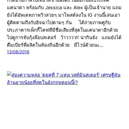
ก็ได้มีโอกาสไปเที่ยวที่ชายฝั่งตะวันออกของประเทศ
แคนาดา พร้อมกับ Jessica และ Alex ผู้เป็นเจ้านาย แถม
ยังได้อัพเดทภาพวิวสวยๆ มาโพสต์ลงใน IG งานนี้เล่นเอา
ผู้ติดตามถึงกับอิจฉาไปตามๆ กัน ได้ถ่ายภาพคู่กับ
ประภาคารเพ็กกี้โคฟที่มีชื่อเสียงที่สุดในแคนาดาอีกด้วย
ไปดูการจับกุ้งล๊อบสเตอร์ ว้าวววว!! น่ากินจัง แถมยังได้
ดื่มเบียร์ที่ผลิตในท้องถิ่นอีกด้วย มีไวน์ด้วยนะ…
13/08/2016