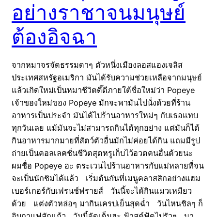
อย่างราชาจนมนุษย์
ต้องอิจฉา
จากหมาจรจัดธรรมดาๆ ตัวหนึ่งเมืองลอสแองเจลิส
ประเทศสหรัฐอเมริกา มันได้รับความช่วยเหลือจากมนุษย์
แล้วเกิดใหม่เป็นหมาชีวิตดี๊ดีภายใต้ชื่อใหม่ว่า Popeye
เจ้าของใหม่ของ Popeye มักจะพามันไปนั่งด้วยที่ร้าน
อาหารเป็นประจำ มันได้ไปร้านอาหารใหม่ๆ กับเธอแทบ
ทุกวันเลย แม้มันจะไม่สามารถกินได้ทุกอย่าง แต่มันก็ได้
กินอาหารมากมายที่สัตว์ตัวอื่นมักไม่ค่อยได้กิน แถมมีรูป
ถ่ายเป็นคอลเลคชั่นชีวิตสุดหรูเก็บไว้อวดคนอื่นด้วยนะ
ผมชื่อ Popeye ฮะ ตระเวนไปร้านอาหารกับแม่หลายที่จน
จะเป็นนักชิมได้แล้ว เริ่มต้นกันที่เมนูคลาสสิกอย่างแฮม
เบอร์เกอร์กับเฟรนช์ฟรายส์ วันนี้จะได้กินแมวเหมียว
ด้วย แต่งตัวหล่อๆ มากินเครปเย็นสุดฉ่ำ วันไหนชิลๆ ก็
จิบกาแฟสักแก้ว วันนี้จัดเต็มฮะ ฟ้าสต์ฟู้ดไปรัวๆ มา