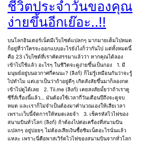
ชีวิตประจำวันของคุณ
ง่ายขึ้นอีกเย๊อะ..!!
บนโลกอินเตอร์เน็ตมีเว็บไซต์แปลกๆ มากมายเต็มไปหมด
ก็อยู่ที่ว่าใครจะออกแบบอะไรยังไงก็ว่ากันไป แต่ทั้งหมดนี้
คือ 23 เว็บไซต์ที่เราคัดสรรมาแล้วว่า หากคุณได้ลอง
เข้าไปใช้แล้ว อะไรๆ ในชีวิตจะดูง่ายขึ้นเป็นกอง 1. มี
มนุษย์อยู่บนอวกาศกี่คนนะ? (ลิงก์) ก็ไม่รู้เหมือนกันว่าจะรู้
ไปทำไม แต่เอาเป็นว่าถ้าอยู่ดีๆ เกิดสังสัยขึ้นมาก็ลองกด
เข้าไปดูได้เลย 2. Tii.me (ลิงก์) เคยสงสัยมั้ยว่าถ้าเราดู
ซีรี่ส์เรื่องนี้แล้ว… มันต้องใช้เวลากี่วันเดือนปีถึงจะดูจบ
หมด และเราก็ไม่จำเป็นต้องมาคำนวณเองให้เสียเวลา
เพราะเว็บนี้จัดการให้หมดเลยจ้า 3. เช็ครหัสไวไฟของ
สนามบินทั่วโลก (ลิงก์) ถ้าต้องไปต่อเครื่องที่สนามบิน
แปลกๆ อยู่บ่อยๆ ไม่ต้องเสียเงินซื้อซิมเน็ตอะไรนั่นแล้ว
แหละ เพราะนี่คือพาสเวิร์ดไวไฟของสนามบินจากทั่วโลก