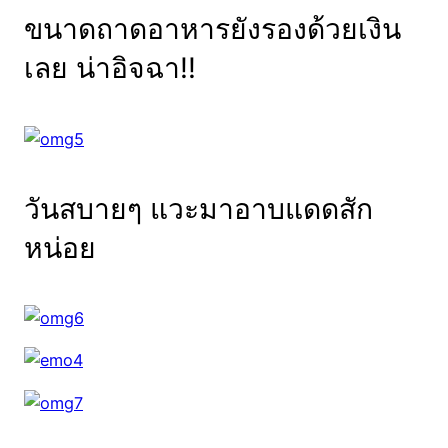
ขนาดถาดอาหารยังรองด้วยเงิน
เลย น่าอิจฉา!!
วันสบายๆ แวะมาอาบแดดสัก
หน่อย