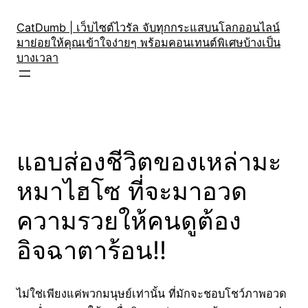
Skip
to
CatDumb | เว็บไซต์ไวรัล จับทุกกระแสบนโลกออนไลน์
มาย่อยให้คุณเข้าใจง่ายๆ พร้อมคอนเทนต์พิเศษบ้างเป็น
content
บางเวลา
แอบส่องชีวิตของเหล่ามะ
หมาไฮโซ ที่จะมาอวด
ความรวยให้คนดูต้อง
อิจฉาตาร้อน!!
ไม่ใช่เพียงแค่พวกมนุษย์เท่านั้น ที่มักจะชอบโชว์ภาพอวด