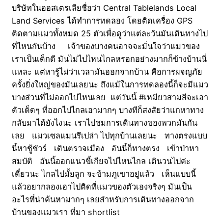
บริษัทในออสเตรเลียชื่อว่า Central Tablelands Local
Land Services ได้ทำการทดลอง โดยติดเครื่อง GPS
ติดตามแมวทั้งหมด 25 ตัวเพื่อดูว่าแต่ละวันมันเดินทางไป
ที่ไหนกันบ้าง เจ้าของบางคนอาจจะมั่นใจว่าแมวของ
เราเป็นเด็กดี มันไม่ไปไหนไกลหรอกอย่างมากก็ข้างบ้านนี่
แหละ แต่หารู้ไม่ว่าเวลามันออกจากบ้าน คือการผจญภัย
ครั้งยิ่งใหญ่ของมันเลยนะ ถึงแม้ในการทดลองนี้ก็จะมีแมว
บางส่วนที่ไม่ออกไปไหนเลย แต่วันนี้ #เหมียวสามสีจะเอา
ตัวเด็ดๆ ที่ออกไปไกลเอามากๆ บางทีก็สงสัยว่าแกหาทาง
กลับมาได้ยังไงนะ เราไปชมการเดินทางของพวกมันกัน
เลย แมวเซลแมนรึเปล่า ไปทุกบ้านเลยนะ ทางตรงแบบ
นี้หาชู้ชัวร์ เดินตรวจเมือง อันนี้ก็ทางตรง เข้าป่าหา
สมบัติ อันนี้ออกแนวขี้เกียจไปไหนไกล เดินวนไปค่ะ
เดี๋ยวนะ ไกลไปมั้ยลูก จะข้ามภูเขาอยู่แล้ว เห็นแบบนี้
แล้วอยากลองเอาไปติดที่แมวของตัวเองจริงๆ มันเป็น
อะไรที่น่าค้นหามากๆ เลยสำหรับการเดินทางออกจาก
บ้านของแมวเรา ที่มา shortlist