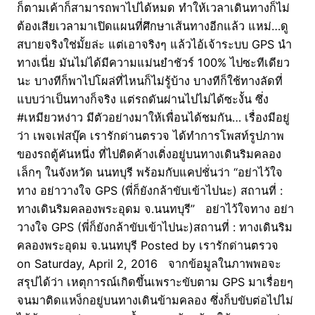
ก็ตามเค้าก็สามารถพาไปได้หมด ทำให้เวลาเดินทางก็ไม่
ต้องเสียเวลามาเปิดแผนที่ศึกษาเส้นทางอีกแล้ว แหม่…ดู
สบายจริงใช่มั้ยล่ะ แต่เอาจริงๆ แล้วไอ้เจ้าระบบ GPS นำ
ทางเนี่ย มันไม่ได้มีความแม่นยำชัวร์ 100% ไปซะทีเดียว
นะ บางทีก็พาไปโผล่ที่ไหนก็ไม่รู้บ้าง บางทีก็ใช้ทางลัดที่
แบบว่าเป็นทางก็จริง แต่รถดันผ่านไปไม่ได้ซะงั้น ซึ่ง
#เหมียวหง่าว มีตัวอย่างมาให้เพื่อนได้ชมกัน… เรื่องมีอยู่
ว่า เพจเฟสบุ๊ค เรารักด่านตรวจ ได้ทำการโพสท์รูปภาพ
ของรถตู้คันหนึ่ง ที่ไปติดค้างเติ่งอยู่บนทางเดินริมคลอง
เล็กๆ ในจังหวัด นนทบุรี พร้อมกับแคปชั่นว่า “อย่าไว้ใจ
ทาง อย่าวางใจ GPS (พี่ก็ยังกล้าขับเข้าไปนะ) สถานที่ :
ทางเดินริมคลองพระอุดม จ.นนทบุรี” อย่าไว้ใจทาง อย่า
วางใจ GPS (พี่ก็ยังกล้าขับเข้าไปนะ)สถานที่ : ทางเดินริม
คลองพระอุดม จ.นนทบุรี Posted by เรารักด่านตรวจ
on Saturday, April 2, 2016 จากข้อมูลในภาพพอจะ
สรุปได้ว่า เหตุการณ์เกิดขึ้นเพราะขับตาม GPS มาเรื่อยๆ
จนมาติดแหง็กอยู่บนทางเดินข้ามคลอง ซึ่งก็บขับต่อไปไม่