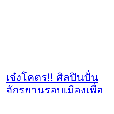
เจ๋งโคตร!! ศิลปินปั่น
จักรยานรอบเมืองเพื่อ
ใช้ GPS วาดเป็นรูป