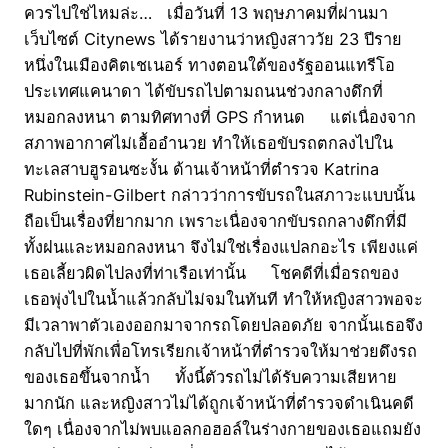
ควรไปใช่ไหมล่ะ… เมื่อวันที่ 13 พฤษภาคมที่ผ่านมา
เว็บไซต์ Citynews ได้รายงานว่าหญิงสาววัย 23 ปีราย
หนึ่งในเมืองคิตเชเนอร์ ทางตอนใต้ของรัฐออนแทรีโอ
ประเทศแคนาดา ได้ขับรถไปตามถนนช่วงกลางดึกที่
หมอกลงหนา ตามทิศทางที่ GPS กำหนด แต่เนื่องจาก
สภาพอากาศไม่เอื้ออำนวย ทำให้เธอขับรถตกลงไปใน
ทะเลสาบฮูรอนซะงั้น ด้านเจ้าหน้าที่ตำรวจ Katrina
Rubinstein-Gilbert กล่าวว่าการขับรถในสภาวะแบบนั้น
ถือเป็นเรื่องที่ยากมาก เพราะเนื่องจากขับรถกลางดึกที่มี
ทั้งฝนและหมอกลงหนา จึงไม่ใช่เรื่องแปลกอะไร เพียงแค่
เธอเลี้ยวผิดไปลงที่ท่าเรือเท่านั้น โชคดีที่เมื่อรถของ
เธอพุ่งไปในน้ำแล้วกลับไม่จมในทันที ทำให้หญิงสาวพอจะ
มีเวลาพาตัวเองออกมาจากรถโดยปลอดภัย จากนั้นเธอจึง
กลับไปที่พักเพื่อโทรเรียกเจ้าหน้าที่ตำรวจให้มาช่วยดึงรถ
ของเธอขึ้นจากน้ำ ทั้งนี้ตัวรถไม่ได้รับความเสียหาย
มากนัก และหญิงสาวไม่ได้ถูกเจ้าหน้าที่ตำรวจดำเนินคดี
ใดๆ เนื่องจากไม่พบแอลกอฮอล์ในร่างกายของเธอแถมยัง