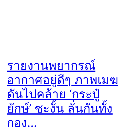
รายงานพยากรณ์
อากาศอยู่ดีๆ ภาพเมฆ
ดันไปคล้าย ‘กระปู๋
ยักษ์’ ซะงั้น ลั่นกันทั้ง
กอง…