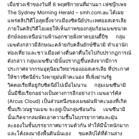
เมื่อช่วงเช้าของวันที่ 6 พฤศจิกายนที่ผ่านมา เฟซบุ๊กเพจ
The Sydney Morning Herald – smh.com.au ได้เผย
แพร่คลิปวิดีโอสุดอึ้งจากเมืองซิดนีย์ประเทศออสเตรเลีย
ภายในคลิปวิดีโอเผยให้เห็นภาพของกลุ่มก้อนเมฆขนาด
ยักษ์ลอยเหนือน่านฟ้านอกชายฝั่งหาดบอนดี้บีช กลุ่ม
เมฆดังกล่าวมีลักษณะคล้ายกับคลื่นยักษ์ซึนามิ ทำเอานัก
ท่องเที่ยวและชาวเมืองต่างตื่นตาตื่นใจไปกับปรากฏการณ์
ดังกล่าว กลุ่มเมฆซึนามินั้นปรากฏขึ้นหลังจากมีการ
ประกาศจากกรมอุตุนิยมวิทยาของออสเตรเลีย ที่ประกาศ
ให้ชาวซิดนีย์ระวังพายุฝนฟ้าคะนอง ที่เพิ่งผ่านรัฐ
วิคตอเรียที่อยู่กับซิดนีย์ไปเมื่อไม่นาน กลุ่มเมฆซึนามิ
นั้นมีชื่อเรียกอย่างเป็นทางการอีกอย่างว่า เมฆอาร์คัส
(Arcus Cloud) เป็นส่วนหนึ่งของเมฆฝนฟ้าคะนองที่เกิด
ขึ้นบริเวณฐานเมฆ จะอยู่เป็นกลุ่มซ้อนกัน เมฆซึนามิ
นั้นเกิดจากลมพัดเอาความชื้นในบรรยากาศและฝุ่น
ละอองในชั้นบรรยากาศมารวมตัวกัน ทำให้มีน้ำหนักมาก
และโค้งลงมายังพื้นดินนั่นเอง ชมคลิปได้ที่ด้านล่าง