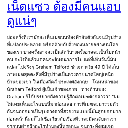
เน็ตแซว ต้องมีคนแอบ
ดูแน่ๆ
บ่อยครั้งที่เรามักจะเห็นเมฆบนท้องฟ้าจับตัวกันจนมีรูปร่าง
ที่แปลกประหลาด หรือคล้ายกับสิ่งของหลายอย่างบนโลก
ของเรา บางครั้งอาจจะเป็นสัตว์บางครั้งอาจจะเป็นใบหน้า
คน อะไรก็แล้วแต่คนจะจินตนาการไป แต่ที่เห็นวันนี้มัน
แปลกไปจริงๆ Graham Telford ช่างภาพวัย 49 ปี ได้เก็บ
ภาพเมฆสุดตะลึงที่มีรุปร่างเป็นดวงตาขนาดใหญ่เหนือ
บ้านของเขา ในเมืองลีดส์ ประเทศอังกฤษ โฉมหน้าของ
Graham Telford ผู้เป็นเจ้าของภาพ ทางด้านของ
Graham ก็ได้บรรยายถึงความรู้สึกต่อเมฆดังกล่าวว่า “ผม
ไม่เคยเห็นอะไรแบบนี้มาก่อนเลย การที่เมฆจะมารวมตัว
กันจนออกมาเป็นรุปดวงตาที่สวยงามแบบนี้มันสุดยอดมาก
ก่อนหน้านี้ผมก็ไม่เชื่อเกี่ยวกับเรื่องที่ว่าจะมีคนจับตาเรา
จากบนฝากฝ้าอะไรทำนองนี้หรอกนะ จนกระทั่งผมเจอ