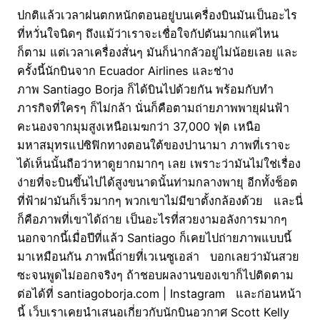
ปกติแล้วเวลาฝนตกหนักตอนอยู่บนเครื่องบินมันเป็นอะไร
ที่หวั่นใจนิดๆ ถึงแม้ว่าเราจะเชื่อใจกัปตันมากแค่ไหน
ก็ตาม แต่เวลาเครื่องสั่นๆ มันก็น่ากลัวอยู่ไม่น้อยเลย และ
ครั้งนี้นักบินจาก Ecuador Airlines และช่าง
ภาพ Santiago Borja ก็ได้บินไปด้วยกัน พร้อมกับทำ
ภารกิจที่ใครๆ ก็ไม่กล้า นั่นก็คือตามถ่ายภาพพายุฝนฟ้า
คะนองจากมุมสูงเหนือเมฆกว่า 37,000 ฟุต เหนือ
มหาสมุทรแปซิฟิกทางตอนใต้ของปานามา ภาพที่เราจะ
ได้เห็นนั้นถือว่าหาดูยากมากๆ เลย เพราะว่ามันไม่ใช่เรื่อง
ง่ายที่จะบินขึ้นไปได้สูงขนาดนั้นท่ามกลางพายุ อีกทั้งช็อต
ที่ฟ้าผ่ามันก็เร็วมากๆ พวกเขาไม่มีขาตั้งกล้องด้วย และนี่
ก็คือภาพที่เขาได้ถ่าย เป็นอะไรที่สวยงามอลังการมากๆ
นอกจากนี้เมื่อปีที่แล้ว Santiago ก็เคยไปถ่ายภาพแบบนี้
มาเหมือนกัน ภาพนี้ถ่ายที่เวเนซูเอล่า บอกเลยว่ามันสวย
ซะจนพูดไม่ออกจริงๆ ถ้าชอบผลงานของเขาก็ไปติดตาม
ต่อได้ที่ santiagoborja.com | Instagram และก่อนหน้า
นี้ เว็บเราเคยนำเสนอเกี่ยวกับนักบินอวกาศ Scott Kelly