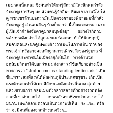
เมฆกลุ่มนี้แหละ ซึ่งมันทำให้ผมรู้สึกว่ามีใครสึกคนกำลัง
จับตาดูเราจริงๆ นะ ส่วนคนรู้จักอื่นๆ ที่ผมเอาภาพนี้ไปให้
ดู พวกเขาล้วนบอกว่ามันเป็นดวงตาของพี่ชายผมที่กำลัง
จับตาดูอยู่ ส่วนคนอื่นๆ บ้างก็บอกว่านี้เป็นดวงตาของพระ
ผู้เป็นเจ้ากำลังจับตาดูมวลมนุษย์อยู่” อย่างไรก็ตาม
หลังภาพดังกล่าวได้ถูกเผยแพร่ออกมา ทำให้นักทฤษฎี
สมคบคิดและนักดูเมฆยังอ้างว่าเมฆในภาพเป็น ‘ตาของ
พระเจ้า’ หรืออาจจะหลักฐานการเฝ้าระวังของรัฐบาล ที่
จับตาดูประชาชนในเมืองอยู่ก็เป็นได้ ทางด้านนัก
อุตุนิยมวิทยาได้บอกว่าเมฆดังกล่าว มีชื่อเรียกอย่างเป็น
ทางการว่า “stratocumulus standing lenticularis” เกิด
ขึ้นเพราะลมที่แรงได้พัดผ่านภูมิประเทศขรุขระ เกิดเป็น
แรงต้านจนทำให้เมฆมีลักษณะดังกล่าวนั่นเอง สุดท้าย
แล้วเขาบอกว่า กลุ่มเมฆดังกล่าวสลายตัวอย่างรวดหลัง
จากที่เขาจับภาพได้… ภาพหลังจากที่เขาถ่ายดวงตาได้
ม่นาน เมฆก็สลายตัวจนเป็นดังภาพที่เห็น ระ…ระ.. หรือ
ว่า จะมีคนที่มองจากข้างบนจริงๆ…