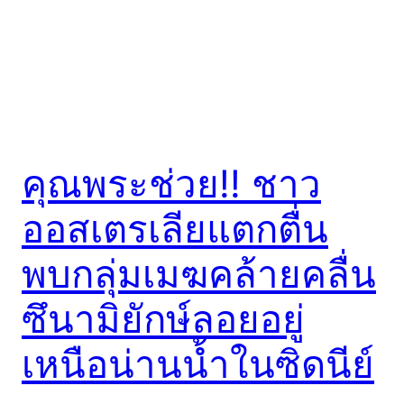
คุณพระช่วย!! ชาว
ออสเตรเลียแตกตื่น
พบกลุ่มเมฆคล้ายคลื่น
ซึนามิยักษ์ลอยอยู่
เหนือน่านน้ำในซิดนีย์