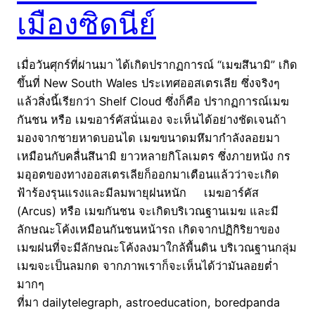
เมืองซิดนีย์
เมื่อวันศุกร์ที่ผ่านมา ได้เกิดปรากฏการณ์ “เมฆสึนามิ” เกิด
ขึ้นที่ New South Wales ประเทศออสเตรเลีย ซึ่งจริงๆ
แล้วสิ่งนี้เรียกว่า Shelf Cloud ซึ่งก็คือ ปรากฏการณ์เมฆ
กันชน หรือ เมฆอาร์คัสนั่นเอง จะเห็นได้อย่างชัดเจนถ้า
มองจากชายหาดบอนได เมฆขนาดมหึมากำลังลอยมา
เหมือนกับคลื่นสึนามิ ยาวหลายกิโลเมตร ซึ่งภายหนัง กร
มอุอตของทางออสเตรเลียก็ออกมาเตือนแล้วว่าจะเกิด
ฟ้าร้องรุนแรงและมีลมพายุฝนหนัก เมฆอาร์คัส
(Arcus) หรือ เมฆกันชน จะเกิดบริเวณฐานเมฆ และมี
ลักษณะโค้งเหมือนกันชนหน้ารถ เกิดจากปฏิกิริยาของ
เมฆฝนที่จะมีลักษณะโค้งลงมาใกล้พื้นดิน บริเวณฐานกลุ่ม
เมฆจะเป็นลมกด จากภาพเราก็จะเห็นได้ว่ามันลอยต่ำ
มากๆ
ที่มา dailytelegraph, astroeducation, boredpanda