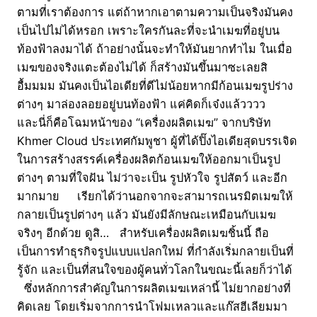
ตามที่เราต้องการ แต่ถ้าหากเอาตามความเป็นจริงมันคง
เป็นไปไม่ได้หรอก เพราะใครกันละที่จะนำเมฆที่อยู่บน
ท้องฟ้าลงมาได้ ถ้าอย่างนั้นจะทำให้มันยากทำไม ในเมื่อ
เมฆของจริงแตะต้องไม่ได้ ก็สร้างมันขึ้นมาซะเลยสิ
อื้มมมม มันคงเป็นไอเดียที่ดีไม่น้อยหากมีก้อนเมฆรูปร่าง
ต่างๆ มาล่องลอยอยู่บนท้องฟ้า แค่คิดก็เจ๋งแล้วววว
และนี่ก็คือโฉมหน้าของ “เครื่องผลิตเมฆ” จากบริษัท
Khmer Cloud ประเทศกัมพูชา ผู้ที่ได้ปิ๊งไอเดียสุดบรรเจิด
ในการสร้างสรรค์เครื่องผลิตก้อนเมฆให้ออกมาเป็นรูป
ต่างๆ ตามที่ใจฝัน ไม่ว่าจะเป็น รูปหัวใจ รูปสัตว์ และอีก
มากมาย เรียกได้ว่านอกจากจะสามารถเนรมิตเมฆให้
กลายเป็นรูปต่างๆ แล้ว มันยังมีลักษณะเหมือนกับเมฆ
จริงๆ อีกด้วย ดูสิ… สำหรับเครื่องผลิตเมฆชิ้นนี้ ถือ
เป็นการทำธุรกิจรูปแบบแปลกใหม่ ที่กำลังเริ่มกลายเป็นที่
รู้จัก และเป็นที่สนใจของผู้คนทั่วโลกในขณะนี้เลยก็ว่าได้
ซึ่งหลักการสำคัญในการผลิตเมฆเหล่านี้ ไม่ยากอย่างที่
คิดเลย โดยเริ่มจากการนำโฟมเหลวและแก๊สฮีเลียมมา