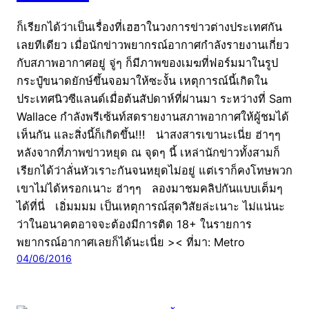
ก็เรียกได้ว่าเป็นเรื่องที่เฮฮาในวงการข่าวต่างประเทศกัน
เลยทีเดียว เมื่อนักข่าวพยากรณ์อากาศกำลังรายงานเกี่ยว
กับสภาพอากาศอยู่ จู่ๆ ก็มีภาพของเมฆที่ฟอร์มมาในรูป
กระปู๋ขนาดยักษ์ขึ้นจอมาให้ซะงั้น เหตุการณ์นี้เกิดใน
ประเทศนิวซีแลนด์เมื่อต้นสัปดาห์ที่ผ่านมา ระหว่างที่ Sam
Wallace กำลังพรีเซ้นท์สดรายงานสภาพอากาศให้ผู้ชมได้
เห็นกัน และสิ่งนี้ก็เกิดขึ้น!!! น่าสงสารเขานะเนี่ย ฮ่าๆๆ
หลังจากที่ภาพข่าวหยุด ณ จุดๆ นี้ เหล่านักข่าวทั้งสามก็
เรียกได้ว่าลั่นหัวเราะกันจนหยุดไม่อยู่ แต่เราก็คงโทษพวก
เขาไม่ได้หรอกเนาะ ฮ่าๆๆ ลองมาชมคลิปกันแบบเต็มๆ
ได้ที่นี่ เอิ่มมมม เป็นเหตุการณ์สุดวิสัยล่ะเนาะ ไม่แน่นะ
ว่าในอนาคตอาจจะต้องมีการติด 18+ ในรายการ
พยากรณ์อากาศเลยก็ได้นะเนี่ย >< ที่มา: Metro
04/06/2016