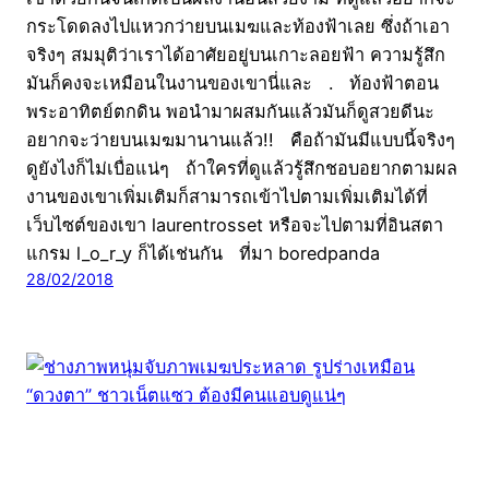
กระโดดลงไปแหวกว่ายบนเมฆและท้องฟ้าเลย ซึ่งถ้าเอา
จริงๆ สมมุติว่าเราได้อาศัยอยู่บนเกาะลอยฟ้า ความรู้สึก
มันก็คงจะเหมือนในงานของเขานี่และ . ท้องฟ้าตอน
พระอาทิตย์ตกดิน พอนำมาผสมกันแล้วมันก็ดูสวยดีนะ
อยากจะว่ายบนเมฆมานานแล้ว!! คือถ้ามันมีแบบนี้จริงๆ
ดูยังไงก็ไม่เบื่อแน่ๆ ถ้าใครที่ดูแล้วรู้สึกชอบอยากตามผล
งานของเขาเพิ่มเติมก็สามารถเข้าไปตามเพิ่มเติมได้ที่
เว็บไซต์ของเขา laurentrosset หรือจะไปตามที่อินสตา
แกรม l_o_r_y ก็ได้เช่นกัน ที่มา boredpanda
28/02/2018