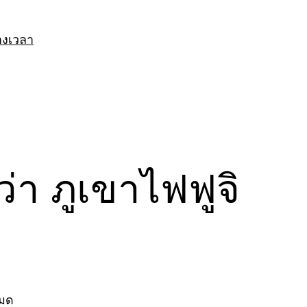
างเวลา
ว่า ภูเขาไฟฟูจิ
หมด