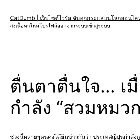
Skip
to
CatDumb | เว็บไซต์ไวรัล จับทุกกระแสบนโลกออนไลน์
content
ส่งเนื้อหาใหม่
โปรไฟล์
ออกจากระบบ
เข้าสู่ระบบ
ตื่นตาตื่นใจ… เมื
กำลัง “สวมหมวก” 
ช่วงนี้หลายๆคนคงได้ยินข่าวกันว่า ประเทศญี่ปุ่นกำลั