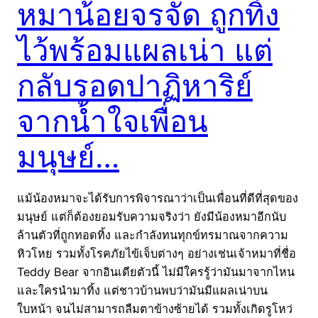
หมาน้อยจรจัด ถูกทิ้ง
ไว้พร้อมแผลเน่า แต่
กลับรอดปาฏิหาริย์
จากน้ำใจเพื่อน
มนุษย์…
แม้น้องหมาจะได้รับการพิจารณาว่าเป็นเพื่อนที่ดีที่สุดของ
มนุษย์ แต่ก็ต้องยอมรับความจริงว่า ยังมีน้องหมาอีกนับ
ล้านตัวที่ถูกทอดทิ้ง และกำลังทนทุกข์ทรมาณจากความ
หิวโหย รวมทั้งโรคภัยไข้เจ็บต่างๆ อย่างเช่นเจ้าหมาที่ชื่อ
Teddy Bear จากอินเดียตัวนี้ ไม่มีใครรู้ว่ามันมาจากไหน
และใครนำมาทิ้ง แต่ชาวบ้านพบว่ามันมีแผลเน่าบน
ใบหน้า จนไม่สามารถลืมตาข้างซ้ายได้ รวมทั้งเกิดรูโหว่