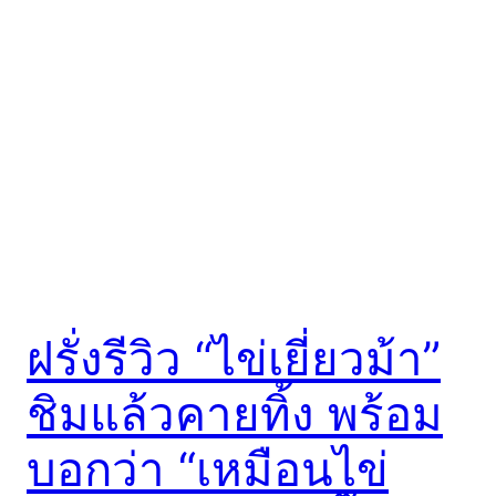
ฝรั่งรีวิว “ไข่เยี่ยวม้า”
ชิมแล้วคายทิ้ง พร้อม
บอกว่า “เหมือนไข่