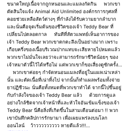
ขนาดใหญ่เนื้อจากถูกหนอนและแมลงกัดกิน พวกเขา
ตัดสินใจแจ้ง Animal Aid Unlimited องค์กรการกุศลที่
คอยช่วยเหลือสัตว์ต่างๆ ที่กำลังได้รับความยากลำบาก
และนั่นคือจุดเริ่มต้นของชีวิตของเจ้า Teddy Bear ที่
เปลี่ยนไปตลอดกาล ทันทีที่สัตวแพทย์เห็นอาการของ
เจ้า Teddy Bear พวกเขาตกตะลึงเป็นอย่างมาก เพราะ
เกือบครึ่งของเนื้อบริเวณปากแทบจะเสียหายไปหมดแล้ว
พวกเขาไม่มั่นใจเลยว่าจะสามารถรักษาชีวิตน้อยๆ ของ
เจ้าหมาตัวนี้ไว้ได้หรือไม่ แต่พวกเขาก็ขอเสี่ยงดูซักครั้ง…
พวกเขาค่อยๆ กำจัดหนอนแมลงที่อยู่ในแผลเน่าเหล่า
นั้น และตัดเนื้อที่เน่าทิ้งไป จากนั้นก็ทำแผลพร้อมทั้งจ่าย
ยาปฏิชีวนะ นั่นคือทั้งหมดที่พวกเขาทำได้ จากนี้ไปขึ้นอยู่
กับกำลังใจของเจ้า Teddy Bear แล้ว ด้วยการดูแล
อย่างใกล้ชิดจากเจ้าหน้าที่และหัวใจอันเข้มแข็งของเจ้า
Teddy Bear นี่คือสิ่งที่เกิดขึ้นในสามเดือนต่อมา !! พวก
เขาบันทึกคลิปการรักษามา เพื่อเผยแพร่ลงบนโลก
ออนไลน์ ว้าววววววววว หายดีแล้ว!!!…