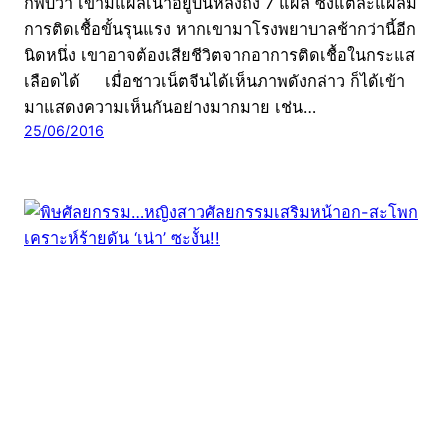
ก็พบว่า เขามีแผลเน่าอยู่บนหลังถึง 7 แผล ซึ่งแต่ละแผลมี
การติดเชื้อขั้นรุนแรง หากเขามาโรงพยาบาลช้ากว่านี้อีก
นิดหนึ่ง เขาอาจต้องเสียชีวิตจากอาการติดเชื้อในกระแส
เลือดได้ เมื่อชาวเน็ตจีนได้เห็นภาพดังกล่าว ก็ได้เข้า
มาแสดงความเห็นกันอย่างมากมาย เช่น…
25/06/2016