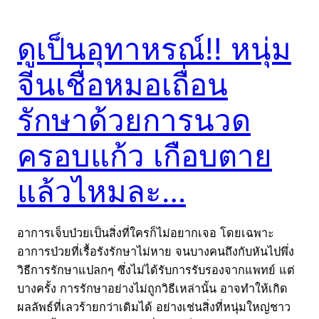
ดูเป็นอุทาหรณ์!! หนุ่ม
จีนเชื่อหมอเถื่อน
รักษาด้วยการนวด
ครอบแก้ว เกือบตาย
แล้วไหมละ…
อาการเจ็บป่วยเป็นสิ่งที่ใครก็ไม่อยากเจอ โดยเฉพาะ
อาการป่วยที่เรื้อรังรักษาไม่หาย จนบางคนถึงกับหันไปพึ่ง
วิธีการรักษาแปลกๆ ซึ่งไม่ได้รับการรับรองจากแพทย์ แต่
บางครั้ง การรักษาอย่างไม่ถูกวิธีเหล่านั้น อาจทำให้เกิด
ผลลัพธ์ที่เลวร้ายกว่าเดิมได้ อย่างเช่นสิ่งที่หนุ่มใหญ่ชาว