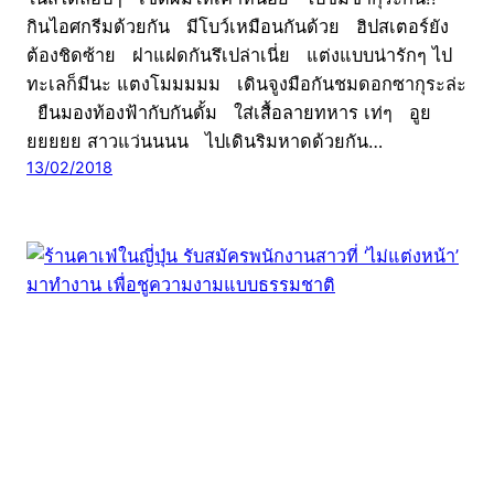
กินไอศกรีมด้วยกัน มีโบว์เหมือนกันด้วย ฮิปสเตอร์ยัง
ต้องชิดซ้าย ฝาแฝดกันรึเปล่าเนี่ย แต่งแบบน่ารักๆ ไป
ทะเลก็มีนะ แตงโมมมมม เดินจูงมือกันชมดอกซากุระล่ะ
ยืนมองท้องฟ้ากับกันดั้ม ใส่เสื้อลายทหาร เท่ๆ อูย
ยยยยย สาวแว่นนนน ไปเดินริมหาดด้วยกัน…
13/02/2018