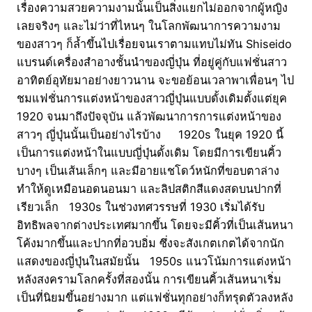
เรื่องความสวยความงามนั้นเป็นสิ่งแยกไม่ออกจากผู้หญิง
เลยจริงๆ และไม่ว่าที่ไหนๆ ในโลกพัฒนาการความงาม
ของสาวๆ ก็ล้ำขึ้นไปเรื่อยจนเราตามแทบไม่ทัน Shiseido
แบรนด์เครื่องสำอางชั้นนำของญี่ปุ่น ที่อยู่คู่กับแฟชั่นสาว
อาทิตย์อุทัยมาอย่างยาวนาน จะขอย้อนเวลาพาเพื่อนๆ ไป
ชมแฟชั่นการแต่งหน้าของสาวญี่ปุ่นแบบดั้งเดิมตั้งแต่ยุค
1920 จนมาถึงปัจจุบัน แล้วพัฒนาการการแต่งหน้าของ
สาวๆ ญี่ปุ่นนั้นเป็นอย่างไรบ้าง 1920s ในยุค 1920 นี้
เป็นการแต่งหน้าในแบบญี่ปุ่นดั้งเดิม โดยมีการเขียนคิ้ว
บางๆ เป็นเส้นเล็กๆ และมีอายแชโดว์หนักที่ขอบตาล่าง
ทำให้ดูเหมือนอดนอนมา และลิปสติกสีแดงสดบนปากที่
เรียวเล็ก 1930s ในช่วงทศวรรษที่ 1930 เริ่มได้รับ
อิทธิพลจากต่างประเทศมากขึ้น โดยจะมีคิ้วที่เป็นเส้นหนา
โค้งมากขึ้นและปากที่อวบอิ่ม ซึ่งจะสังเกตเกตได้จากนัก
แสดงของญี่ปุ่นในสมัยนั้น 1950s แนวโน้มการแต่งหน้า
หลังสงครามโลกครั้งที่สองนั้น การเขียนคิ้วเส้นหนาเริ่ม
เป็นที่นิยมขึ้นอย่างมาก แต่แฟชั่นทุกอย่างก็ทรุดตัวลงหลัง