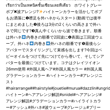
เรียกว่าเป็นเทคนิคชั้นเซียนเลยทีเดียว ホワイトグレー
ボブ✖︎波アレンジ?
ハイトーンカラーを活かしてボブ
もお洒落に❶襟足を外ハネからスタート(動画では後半
にまとめました❷後ろは3分の2くらいの高さまで外ハ
ネで同じです?❸真ん中くらいから波で巻きます。順番
は外ハネ
内巻きの順番で2回波に❹表面は三回波ウェ
ーブ。外ハネ
内巻き
外ハネの順番です❺最後らシ
アバターでスタイリングして束感を出します?今回はベ
ビーオイルをつけて先につけてから巻いて、そしてシア
バターを最後につけています。コテはクレイツイオン
26mm使用 #外国人風ヘア#外国人風カラー #外国人風
グラデーションカラー #ハイトーンカラー#アレンジニ
スト
#hairarrange##hairstyle#jouetie#murua#dazzlin#ungri
ハイトーン#ヘアアレンジ解説#snidel#ヘアアレンジ#
アレンジ解説#グラデーションカラー#ハイライトカラ
ー#アッシュ#外ハネ#波ウェーブ#グレージュ#ブリー