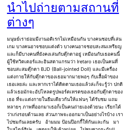
นำไปถ่ายตามสถานที่
ต่างๆ
มนุษย์เราย่อมมีงานอดิเรกไม่เหมือนกัน บางคนชอบที่เล่น
เกม บางคนอาจชอบแต่งตัว บางคนอาจชอบสะสมเหรียญ
และก็มีบางคนที่ยังคงเล่นกับตุ๊กตาอยู่ เหมือนกับเธอคนนี้
ผู้ใช้ทวิตเตอร์และอินสตาแกรมว่า Iretaro เธอเป็นคนที่
ชอบสะสมตุ๊กตา BJD (Ball-jointed Doll) และมีเครื่อง
แต่งกายให้กับตุ๊กตาของเธอมากมายพอๆ กับเสื้อผ้าของ
เธอเลยล่ะ และหากเราได้ติดตามเธอแล้วล่ะก็จะรู้ว่า ปกติ
แล้วเธอมักจะอัปโหลดรูปพอร์ตเทรตของเธอกับตุ๊กตาของ
เธอ ที่จะแต่งกายในธีมเดียวกันให้แฟนๆ ได้รับชม แถม
หลายๆ ภาพที่ออกมาเธอก็เป็นคนถ่ายเองด้วยนะ เรียกได้
ว่าเก่งรอบด้านเลย ส่วนภาพจะออกมาเป็นอย่างไรบ้าง เรา
ไปชมกันเลยครับ อ้ามมม ป้อนป๊อกกี้ให้กันและกัน มา
ในสไตล์ฮิปๆ เซตผมให้เค้าหน่อย ไปชมซากุระกัน!!