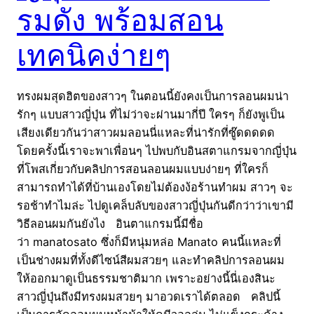
รมดัง พร้อมสอน
เทคนิคง่ายๆ
ทรงผมสุดฮิตของสาวๆ ในตอนนี้ยังคงเป็นการลอนผมน่า
รักๆ แบบสาวญี่ปุ่น ที่ไม่ว่าจะผ่านมากี่ปี ใครๆ ก็ยังพูเป็น
เสียงเดียวกันว่าสาวผมลอนนี่แหละที่น่ารักที่ซู๊ดดดดด
โดยครั้งนี้เราจะพาเพื่อนๆ ไปพบกับอินสตาแกรมจากญี่ปุ่น
ที่โพสเกี่ยวกับคลิปการสอนลอนผมแบบง่ายๆ ที่ใครก็
สามารถทำได้ที่บ้านเองโดยไม่ต้องง้อร้านทำผม สาวๆ จะ
รอช้าทำไมล่ะ ไปดูเคล็บลับของสาวญี่ปุ่นกันดีกว่าว่าเขามี
วิธีลอนผมกันยังไง อินตาแกรมนี้มีชื่อ
ว่า manatosato ซึ่งก็มีหนุ่มหล่อ Manato คนนี้แหละที่
เป็นช่างผมที่ทั้งดีไซน์สีผมสวยๆ และทำคลิปการลอนผม
ให้ออกมาดูเป็นธรรมชาติมาก เพราะอย่างนี้นี่เองสินะ
สาวญี่ปุ่นถึงมีทรงผมสวยๆ มาอวดเราได้ตลอด คลิปนี้