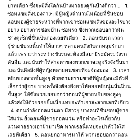
บาทเดียว ซึ่งจะมีสิ่งใดกันบ้างมาลองดูกันบ้างดีกว่า… 1.
ซ่อมแซมสิ่งของต่างๆ มีผู้หญิงจำนวนไม่น้อยที่ชื่นชอบ
แอบมองผู้ชายระหว่างที่พวกเขาซ่อมแซมสิ่งของอะไรบาง
อย่าง อย่างการซ่อมบ้าน ซ่อมรถ ซึ่งพวกเธอบอกว่ามัน
ช่างดูเซ็กซี่ขึ้นเป็นกองเลยทีเดียว 2. ตอนขับรถ เวลา
ผู้ชายขับรถนั้นทำให้สาวๆ หลายคนถึงกับตกหลุมรักมา
แล้ว เพราะว่าระหว่างขับรถจะต้องมีสมาธิระมัดระวังรถ
คันอื่น และนั่นทำให้สายตาของพวกเขาจะดูจริงจังขึ้นมา
และนั่นคือสิ่งที่ผู้หญิงหลายคนชอบที่จะจ้องมอง 3. เวลา
หยิบของจากชั้นสูงๆ ด้วยตามธรรมชาติที่ผู้หญิงจะมีตัวที่
เล็กกว่าผู้ชาย บางครั้งจึงต้องพึ่งพาให้คอยหยิบนู่นนั่นนี่บน
ชั้นสูงๆ ให้ซึ่งพวกเธอบอกว่าตอนที่ผู้ชายหยิบของสูงๆ
แล้วส่งให้ด้วยรอยยิ้มเนี่ยแทบจะทำเอาละลายเลยทีเดียว
4. ตอนกำลังถอดแว่นตา มีสาวๆ บางคนที่ชื่นชอบผู้ชาย
ใส่แว่น ยิ่งตอนที่ผู้ชายถอดแว่น หรือทำอะไรเกี่ยวกับ
แว่นตาอย่างเอาผ้ามาเช็ด พวกเธอนี่แทบจะปาหัวใจใส่
เลยทีเดียว 5. ตอนยกอาหารมาให้ พวกเธอบอกว่าตอน