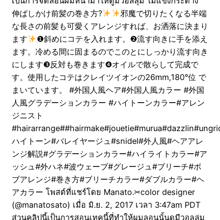
เป็นการจัดลอนผมหน้าม้าให้ดูมีวอลลุ่ม ไม่แข็งกระด้าง
伸ばしかけ前髪の巻き方?
邪魔で切りたくなる半端
な長さの前髪も可愛くアレンジすれば、お洒落に決まり
ます
❶斜めにコテを入れます。❷流す向きに手を添え
ます。冷める間に固まるのでこのとにしっかり流す向き
にします❸反対も巻きます❹オイルで散らして完成で
す。使用したコテはクレイツイオンの26mm,180°位 で
まいています。 #外国人風ヘア#外国人風カラー #外国
人風グラデーションカラー #ハイトーンカラー#アレン
ジニスト
#hairarrange##hairmake#jouetie#murua#dazzlin#ungri
ハイトーン#バレイヤージュ#snidel#外人風#ヘアアレ
ンジ解説#グラデーションカラー#ハイライトカラー#ア
ッシュ#外ハネ#波ウェーブ#グレージュ#ブリーチ#ボ
ブアレンジ#巻き方#ブリーチカラー#ダブルカラー#ヘ
アカラー โพสต์ที่แชร์โดย Manato.✂︎color designer
(@manatosato) เมื่อ มิ.ย. 2, 2017 เวลา 3:47am PDT
ส่วนคลิปนี้เป็นการสอนเทคนี้ที่ทำให้ผมลอนนั้นดูมีวอลลุ่ม