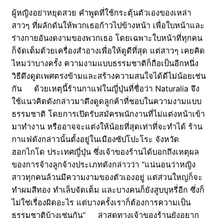
ผู้หญิงอย่าหยุดสวย คำพูดที่ใช้กระตุ้นตัวเองของเหล่า
สาวๆ ที่ผลักดันให้พวกเธอก้าวไปข้างหน้า เพื่อใบหน้าและ
ร่างกายอันงดงามของพวกเธอ โดยเฉพาะใบหน้าที่ทุกคน
ก็จัดเต็มด้วยเครื่องสำอางเพื่อให้ดูดีที่สุด แต่สาวๆ เคยคิด
ไหมว่าบางครั้ง ความงามแบบธรรมชาติก็ถือเป็นอีกหนึ่ง
วิธีดึงดูดเพศตรงข้ามและสร้างความสนใจได้ดีไม่น้อยเช่น
กัน ด้วยเหตุนี้ร้านกาแฟในญี่ปุ่นที่ชื่อว่า Naturalia จึง
ใช้แนวคิดดังกล่าวมาดึงดูดลูกค้าที่ชอบในความงามแบบ
ธรรมชาติ โดยการเปิดรับสมัครพนักงานที่ไม่แต่งหน้าเข้า
มาทำงาน หรืออาจจะแต่งให้น้อยที่สุดเท่าที่จะทำได้ ร้าน
กาแฟดังกล่าวนั้นตั้งอยู่ในเมืองซัปโปะโระ จังหวัด
ฮอกไกโด ประเทศญี่ปุ่น ซึ่งเจ้าของร้านได้บอกถึงเหตุผล
ของการจ้างลูกจ้างประเภทดังกล่าวว่า “แน่นอนว่าหญิง
สาวทุกคนล้วนมีความงามของตัวเองอยู่ แต่ส่วนใหญ่ก็จะ
ทำผมสีทอง ทำเล็บจัดเต็ม และบางคนก็ยังสูบบุหรี่อีก ซึ่งก็
ไม่ใช่เรื่องผิดอะไร แต่บางครั้งเราก็ต้องการความเป็น
ธรรมชาติบ้างเช่นกัน” ล่าสุดทางเจ้าของร้านยังอยาก