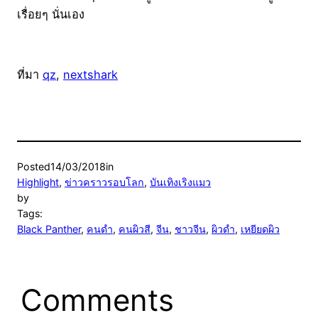
เรื่อยๆ นั่นเอง
ที่มา
qz
,
nextshark
Posted
14/03/2018
in
Highlight
, 
ข่าวคราวรอบโลก
, 
บันเทิงเริงแมว
by
Tags:
Black Panther
, 
คนดำ
, 
คนผิวสี
, 
จีน
, 
ชาวจีน
, 
ผิวดำ
, 
เหยียดผิว
Comments