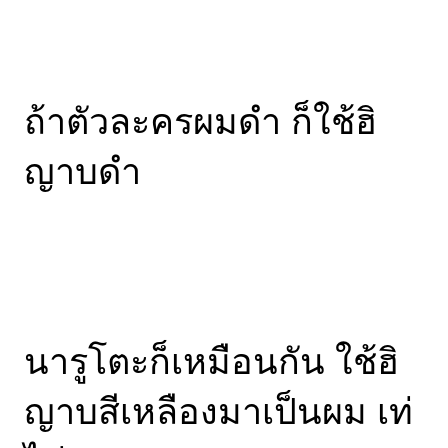
ถ้าตัวละครผมดำ ก็ใช้ฮิ
ญาบดำ
นารูโตะก็เหมือนกัน ใช้ฮิ
ญาบสีเหลืองมาเป็นผม เท่