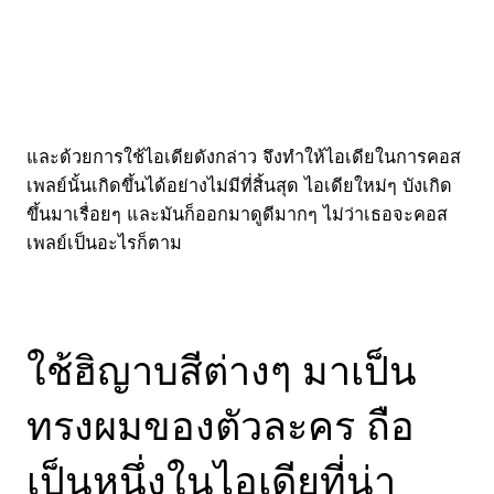
และด้วยการใช้ไอเดียดังกล่าว จึงทำให้ไอเดียในการคอส
เพลย์นั้นเกิดขึ้นได้อย่างไม่มีที่สิ้นสุด ไอเดียใหม่ๆ บังเกิด
ขึ้นมาเรื่อยๆ และมันก็ออกมาดูดีมากๆ ไม่ว่าเธอจะคอส
เพลย์เป็นอะไรก็ตาม
ใช้ฮิญาบสีต่างๆ มาเป็น
ทรงผมของตัวละคร ถือ
เป็นหนึ่งในไอเดียที่น่า