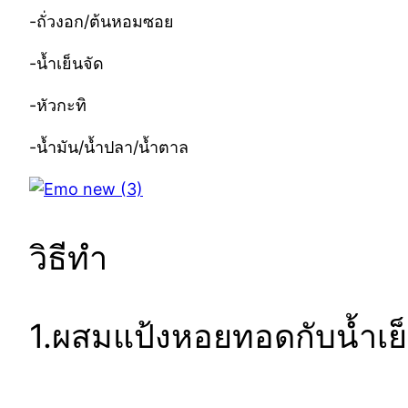
-ถั่วงอก/ต้นหอมซอย
-น้ำเย็นจัด
-หัวกะทิ
-น้ำมัน/น้ำปลา/น้ำตาล
วิธีทำ
1.ผสมแป้งหอยทอดกับน้ำเย็