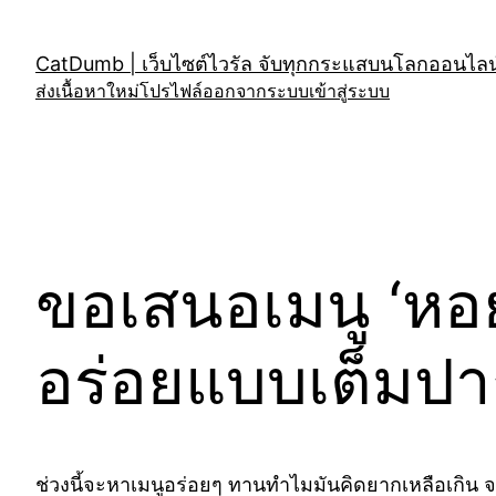
Skip
to
CatDumb | เว็บไซต์ไวรัล จับทุกกระแสบนโลกออนไลน์
content
ส่งเนื้อหาใหม่
โปรไฟล์
ออกจากระบบ
เข้าสู่ระบบ
ขอเสนอเมนู ‘หอย
อร่อยแบบเต็มปา
ช่วงนี้จะหาเมนูอร่อยๆ ทานทำไมมันคิดยากเหลือเกิน จะท