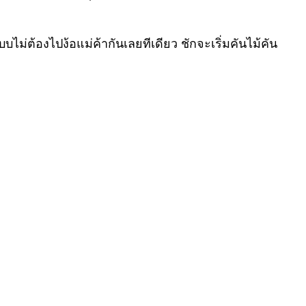
่ต้องไปง้อแม่ค้ากันเลยทีเดียว ชักจะเริ่มคันไม้คัน