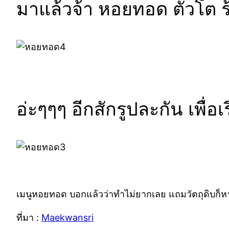
มาแล้วจ้า หอยทอด ตัวโต ร
อ่ะๆๆๆ อีกสักรูปละกัน เพื
เมนูหอยทอด บอกแล้วว่าทำไม่ยากเลย แถมวัตถุดิบก็หา
ที่มา :
Maekwansri