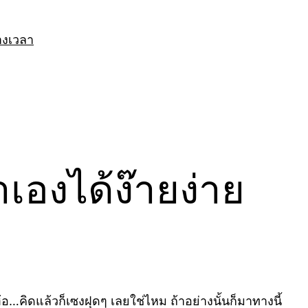
างเวลา
เองได้ง๊ายง่าย
อ…คิดแล้วก็เซงฝุดๆ เลยใช่ไหม ถ้าอย่างนั้นก็มาทางนี้