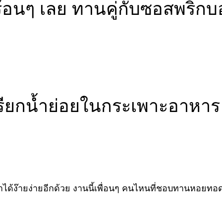
้อนๆ เลย ทานคู่กับซอสพริกบ
่อเรียกน้ำย่อยในกระเพาะอาหาร
ได้ง๊ายง่ายอีกด้วย งานนี้เพื่อนๆ คนไหนที่ชอบทานหอยทอ