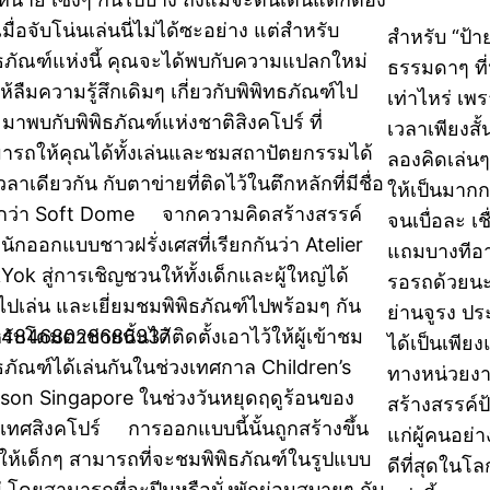
เมื่อจับโน่นเล่นนี่ไม่ได้ซะอย่าง แต่สำหรับ
สำหรับ “ป้า
ิธภัณฑ์แห่งนี้ คุณจะได้พบกับความแปลกใหม่
ธรรมดาๆ ที
ห้ลืมความรู้สึกเดิมๆ เกี่ยวกับพิพิทธภัณฑ์ไป
เท่าไหร่ เพ
 มาพบกับพิพิธภัณฑ์แห่งชาติสิงคโปร์ ที่
เวลาเพียงสั้
ารถให้คุณได้ทั้งเล่นและชมสถาปัตยกรรมได้
ลองคิดเล่นๆ
ลาเดียวกัน กับตาข่ายที่ติดไว้ในตึกหลักที่มีชื่อ
ให้เป็นมากก
ยกว่า Soft Dome จากความคิดสร้างสรรค์
จนเบื่อละ เ
นักออกแบบชาวฝรั่งเศสที่เรียกกันว่า Atelier
แถมบางทีอาจจ
Yok สู่การเชิญชวนให้ทั้งเด็กและผู้ใหญ่ได้
รอรถด้วยนะ 
าไปเล่น และเยี่ยมชมพิพิธภัณฑ์ไปพร้อมๆ กัน
ย่านจูรง ปร
06448468028686337
ับโดมตาข่ายนั้นได้ติดตั้งเอาไว้ให้ผู้เข้าชม
ได้เป็นเพียง
ิธภัณฑ์ได้เล่นกันในช่วงเทศกาล Children’s
ทางหน่วยงา
son Singapore ในช่วงวันหยุดฤดูร้อนของ
สร้างสรรค์
เทศสิงคโปร์ การออกแบบนี้นั้นถูกสร้างขึ้น
แก่ผู้คนอย่า
่อให้เด็กๆ สามารถที่จะชมพิพิธภัณฑ์ในรูปแบบ
ดีที่สุดในโ
่ โดยสามารถที่จะปีนหรือนั่งพักผ่อนสบายๆ กับ