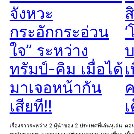
จังหวะ
ส
กระอักกระอ่วน
‘
ใจ” ระหว่าง
บ
ทรัมป์-คิม เมื่อได้
เ
มาเจอหน้ากัน
ค
เสียที!!
เ
เรื่องราวระหว่าง 2 ผู้นำของ 2 ประเทศที่เล่นหูเล่น
ตอนเ
ตากันมานาน ดูจากกระแสข่าวและการแสดงทีท่า
เบื่