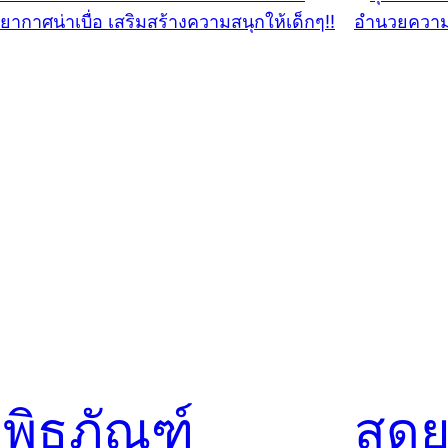
ิพิธภัณฑ์
สุด