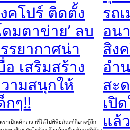
ิงคโปร์ ติดตั้ง
รถเ
โดมตาข่าย’ ลบ
อน
รรยากาศน่า
สิงค
บื่อ เสริมสร้าง
อำน
วามสนุกให้
สะด
ด็กๆ!!
เปิด
แล้ว
ราเป็นเด็กเวลาที่ได้ไปพิพิธภัณฑ์ก็อาจรู้สึก
อหน่าย เซ็งๆ กันไปบ้าง ถึงแม้จะตื่นเต้นแต่ก็ต้อง