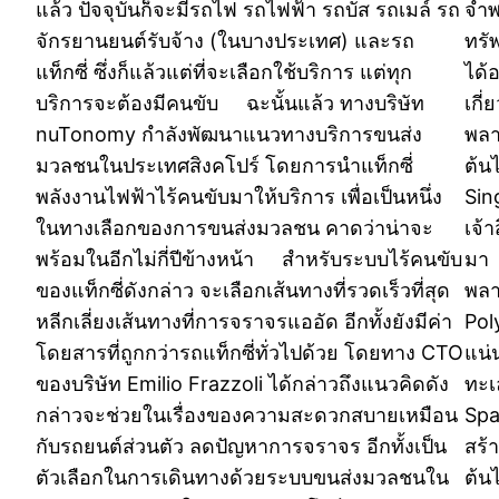
แล้ว ปัจจุบันก็จะมีรถไฟ รถไฟฟ้า รถบัส รถเมล์ รถ
จำพ
จักรยานยนต์รับจ้าง (ในบางประเทศ) และรถ
ทรั
แท็กซี่ ซึ่งก็แล้วแต่ที่จะเลือกใช้บริการ แต่ทุก
ได้
บริการจะต้องมีคนขับ ฉะนั้นแล้ว ทางบริษัท
เกี
nuTonomy กำลังพัฒนาแนวทางบริการขนส่ง
พลา
มวลชนในประเทศสิงคโปร์ โดยการนำแท็กซี่
ต้น
พลังงานไฟฟ้าไร้คนขับมาให้บริการ เพื่อเป็นหนึ่ง
Sin
ในทางเลือกของการขนส่งมวลชน คาดว่าน่าจะ
เจ้
พร้อมในอีกไม่กี่ปีข้างหน้า สำหรับระบบไร้คนขับ
มา 
ของแท็กซี่ดังกล่าว จะเลือกเส้นทางที่รวดเร็วที่สุด
พลา
หลีกเลี่ยงเส้นทางที่การจราจรแออัด อีกทั้งยังมีค่า
Pol
โดยสารที่ถูกกว่ารถแท็กซี่ทั่วไปด้วย โดยทาง CTO
แน่
ของบริษัท Emilio Frazzoli ได้กล่าวถึงแนวคิดดัง
ทะเ
กล่าวจะช่วยในเรื่องของความสะดวกสบายเหมือน
Spa
กับรถยนต์ส่วนตัว ลดปัญหาการจราจร อีกทั้งเป็น
สร้
ตัวเลือกในการเดินทางด้วยระบบขนส่งมวลชนใน
ต้น