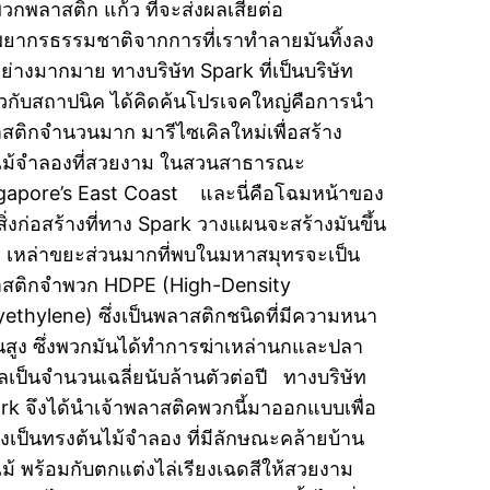
วกพลาสติก แก้ว ที่จะส่งผลเสียต่อ
พยากรธรรมชาติจากการที่เราทำลายมันทิ้งลง
อย่างมากมาย ทางบริษัท Spark ที่เป็นบริษัท
่ยวกับสถาปนิค ได้คิดค้นโปรเจคใหญ่คือการนำ
สติกจำนวนมาก มารีไซเคิลใหม่เพื่อสร้าง
ไม้จำลองที่สวยงาม ในสวนสาธารณะ
gapore’s East Coast และนี่คือโฉมหน้าของ
าสิ่งก่อสร้างที่ทาง Spark วางแผนจะสร้างมันขึ้น
เหล่าขยะส่วนมากที่พบในมหาสมุทรจะเป็น
สติกจำพวก HDPE (High-Density
yethylene) ซึ่งเป็นพลาสติกชนิดที่มีความหนา
นสูง ซึ่งพวกมันได้ทำการฆ่าเหล่านกและปลา
ลเป็นจำนวนเฉลี่ยนับล้านตัวต่อปี ทางบริษัท
rk จึงได้นำเจ้าพลาสติคพวกนี้มาออกแบบเพื่อ
างเป็นทรงต้นไม้จำลอง ที่มีลักษณะคล้ายบ้าน
ไม้ พร้อมกับตกแต่งไล่เรียงเฉดสีให้สวยงาม