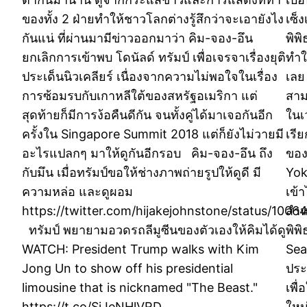
ของทั้ง 2 ฝ่ายทำให้ชาวโลกต่างรู้สึกว่าจะเอายังไง
เซ็ง
กันแน่ ที่ผ่านมามีข่าวออกมาว่า คิม-จอง-อึน
พิพ
ยกเลิกการเข้าพบ โดนัลด์ ทรัมป์ เพื่อเจรจาเรื่องยุติ
ทำใ
ประเด็นนิวเคลียร์ เนื่องจากความไม่พอใจในเรื่อง
เลย
การซ้อมรบกับเกาหลีใต้ของสหรัฐอเมริกา แต่
สาม
สุดท้ายก็มีการง้อคืนดีกัน จนทั้งคู่ได้มาเจอกันอีก
ในเว
ครั้งใน Singapore Summit 2018 แต่ก็ยังไม่วายมี
เรี
อะไรแปลกๆ มาให้ดูกันอีกรอบ คิม-จอง-อึน ถึง
ของ
กับมึน เมื่อทรัมป์ขอให้ช่างภาพถ่ายรูปให้ดูดี มี
Yok
ความหล่อ และดูผอม
เข้
https://twitter.com/hijakejohnstone/status/10
สำหร
ทรัมป์ พยายามอวดรถลีมูซีนของตัวเองให้คิมได้ดู
พิพ
WATCH: President Trump walks with Kim
Sea
Jong Un to show off his presidential
ประ
limousine that is nicknamed "The Beast."
เพื
https://t.co/SjJeNHlVRD
ใหม