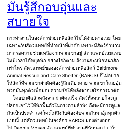
มันรู้สึกอบอุ่นและ
สบายใจ
การทำงานในองค์กรช่วยเหลือสัตว์ไม่ได้ง่ายดายเลย โดย
เฉพาะกับสัตวแพทย์ที่ทำหน้าที่ผ่าตัด เพราะมีสัตว์จำนวน
มากรอความช่วยเหลือจากพวกเขาอยู่ สัตวแพทย์เลยแทบ
ไม่มีเวลาได้หยุดพัก อย่างไรก็ตาม ถึงงานจะหนักหนาสัก
เท่าไหร่ สัตวแพทย์ขององค์กรช่วยเหลือสัตว์ Baltimore
Animal Rescue and Care Shelter (ฺBARCS) ก็ไม่อยาก
ให้สัตว์ที่พวกเขาผ่าตัดต้องรู้สึกเดียวดาย พวกเขาก็เลยอุ้ม
พวกมันทุกตัวเพื่อมอบความรักให้หลังจากเสร็จการผ่าตัด
โดยปกติแล้วหลังจากผ่าตัดเสร็จ สัตว์ทั้งหลายก็จะถูก
ปล่อยเอาไว้ให้พักฟื้นตัวในกรงตามลำพัง ถึงจะมีการดูแล
มันเป็นประจำ แต่ก็คงไม่ถึงกับต้องจับพวกมันมาอุ้มทุกตัว
แบบนี้ แต่สัตวแพทย์ในองค์กร BARCS มองต่างออก
ไป Dennis Moses สัตวแพทย์ที่ทำงานที่นั่นบอกว่า “ถ้า