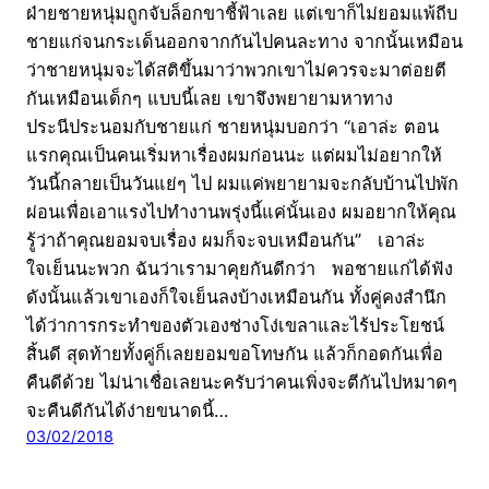
ฝ่ายชายหนุ่มถูกจับล็อกขาชี้ฟ้าเลย แต่เขาก็ไม่ยอมแพ้ถีบ
ชายแก่จนกระเด็นออกจากกันไปคนละทาง จากนั้นเหมือน
ว่าชายหนุ่มจะได้สติขึ้นมาว่าพวกเขาไม่ควรจะมาต่อยตี
กันเหมือนเด็กๆ แบบนี้เลย เขาจึงพยายามหาทาง
ประนีประนอมกับชายแก่ ชายหนุ่มบอกว่า “เอาล่ะ ตอน
แรกคุณเป็นคนเริ่มหาเรื่องผมก่อนนะ แต่ผมไม่อยากให้
วันนี้กลายเป็นวันแย่ๆ ไป ผมแค่พยายามจะกลับบ้านไปพัก
ผ่อนเพื่อเอาแรงไปทำงานพรุ่งนี้แค่นั้นเอง ผมอยากให้คุณ
รู้ว่าถ้าคุณยอมจบเรื่อง ผมก็จะจบเหมือนกัน” เอาล่ะ
ใจเย็นนะพวก ฉันว่าเรามาคุยกันดีกว่า พอชายแก่ได้ฟัง
ดังนั้นแล้วเขาเองก็ใจเย็นลงบ้างเหมือนกัน ทั้งคู่คงสำนึก
ได้ว่าการกระทำของตัวเองช่างโง่เขลาและไร้ประโยชน์
สิ้นดี สุดท้ายทั้งคู่ก็เลยยอมขอโทษกัน แล้วก็กอดกันเพื่อ
คืนดีด้วย ไม่น่าเชื่อเลยนะครับว่าคนเพิ่งจะตีกันไปหมาดๆ
จะคืนดีกันได้ง่ายขนาดนี้…
03/02/2018