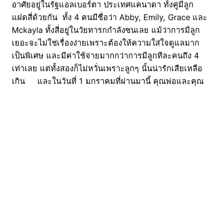
อาศัยอยู่ในรัฐแอลเบอร์ตา ประเทศแคนาดา ทั้งคู่มีลูก
แฝดสี่ด้วยกัน ทั้ง 4 คนมีชื่อว่า Abby, Emily, Grace และ
Mckayla ทั้งสี่อยู่ในวัยทารกกำลังซนเลย แม้ว่าการมีลูก
เยอะจะไม่ใช่เรื่องง่ายเพราะต้องให้ความใส่ใจดูแลมาก
เป็นพิเศษ และมีค่าใช้จ่ายมากกว่าการมีลูกทีละคนถึง 4
เท่าเลย แต่ทั้งสองก็ไม่หวั่นเพราะลูกๆ นั้นน่ารักเสียเหลือ
เกิน และในวันที่ 1 มกราคมที่ผ่านมานี้ คุณพ่อและคุณ
แม่ก็บังเอิญได้เห็นลูกๆ ในมุมที่น่ารักมุ้งมิ้งเสียจริง เพราะ
แฝดทั้งสี่คนนั้นกำลังไล่กอดกันอย่างสนุกสนานเลย พอก
อดกันเสร็จคู่หนึ่งก็สับเปลี่ยนไปอีกคู่หนึ่ง และทำอย่างนี้วน
ซ้ำไปเรื่อยๆ ราวกับเด็กๆ เพิ่งเรียนรู้ที่จะกอดกัน แล้ว
ติดใจอย่างไรอย่างนั้น ทั้งคู่จึงได้ถ่ายวิดีโอที่แฝดสี่คนนี้ไล่
กอดกันเอาไว้ แล้วเอาไปโพสต์ลงในเฟสบุ๊กของตนเอง กะ
ว่าจะแบ่งปันความสุขและความน่ารักเล็กๆ น้อยกับชาว
เน็ตที่บังเอิญได้ผ่านมาเห็นด้วย แต่คลิปวิดีโอนั้นก็กลาย
เป็นที่นิยมอย่างมาก…
07/01/2018