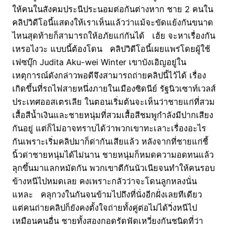
ให้คนในสังคมประนีประนอมต่อกันต่างหาก ชาย 2 คนใน
คลิปวิดีโอนี้แสดงให้เราเห็นแล้วว่าแม้จะขัดแย้งกันขนาด
ไหนสุดท้ายก็สามารถให้อภัยแก่กันได้ เฮ้ย จะหาเรื่องกัน
เหรอไงวะ แบบนี้ต้องโดน คลิปวิดีโอนี้เผยแพร่โดยผู้ใช้
เฟซบุ๊ก Judita Aku-wei Winter เขาบังเอิญอยู่ใน
เหตุการณ์ดังกล่าวพอดีจึงสามารถถ่ายคลิปนี้ไว้ได้ เรื่อง
เกิดขึ้นที่รถไฟสายหนึ่งภายในเมืองซิดนีย์ รัฐนิวเซาท์เวลส์
ประเทศออสเตรเลีย ในตอนเริ่มต้นจะเห็นว่าชายแก่ที่สวม
เสื้อสีน้ำเงินและชายหนุ่มที่สวมเสื้อสีชมพูกำลังมีปากเสียง
กันอยู่ แต่ก็ไม่อาจทราบได้ว่าพวกเขาทะเลาะเรื่องอะไร
กันเพราะเริ่มคลิปมาก็ด่ากันเสียแล้ว หลังจากที่ชายแก่ชี้
นิ้วด่าชายหนุ่มได้ไม่นาน ชายหนุ่มก็หมดความอดทนแล้ว
ลุกขึ้นมาแลกหมัดกัน พวกเขาตีกันนัวเนียจนทำให้คนรอบ
ข้างหนีไปหมดเลย คงเพราะกลัวว่าจะโดนลูกหลงนั่น
แหละ คลุกวงในกันจนข้ามไปถึงที่นั่งอีกฝั่งเลยทีเดียว
แต่คนถ่ายคลิปก็ยังคงตั้งใจถ่ายทั้งคู่ต่อไม่ได้วิ่งหนีไป
เหมือนคนอื่น ชายทั้งสองกอดรัดฟัดเหวี่ยงกันชนิดที่ว่า