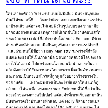
ใครเล่าจะคิดว่า ‘การแรป’ แบบไม่มีเสียง มันจะสนุกและ
มันส์ได้ขนาดนี้!!… โดยปกติเราคงจะเคยฟังเพลงแรปกัน
มาบ้างแล้ว แต่อาจจะไม่เคยฟังในรูปแบบของ ‘ภาษามือ’
มาก่อนอย่างแน่นอน เหตุการณ์นี้เกิดขึ้นในงานคอนเสิร์ต
ของเจ้าพ่อแรปเปอร์ชื่อดังระดับโลกอย่าง Eminem ที่ข้าง
ล่างเวทีจะมีล่ามภาษามือยืนอยู่เพื่อแปลภาษาแรปด้วย!!
และล่ามคนนี้มีชื่อว่า Holly Maniatty ระหว่างที่กำลัง
แปลเพลงแรปให้เป็นภาษามือ มีคนถ่ายคลิปวิดีโอของเธอ
เอาไว้ได้และนำไปแชร์ลงบนโลกออนไลน์ กลายเป็นว่า
คลิปดังกล่าวได้รับความสนใจจากชาวเน็ตเป็นจำนวนมาก
และกลายเป็นกระแสไวรัลที่ถูกพูดถึงอย่างกว้างขวางใน
ชั่วข้ามคืน เพราะมันช่างเป็นอะไรที่แปลกใหม่ แต่ก็ดู
เจ๋งอย่างไม่น่าเชื่อ เพลงแรปของ Eminem ที่ได้ชื่อว่าเป็น
พระเจ้าของวงการแร็ปเปอร์ แต่ละคำที่เขาแร็ปออกมานั้น
มันช่างรวดเร็วปานสายฟ้าแลบ แต่ Holly ก็สามารถแปล
มันออกมาได้ แถมยังดูไปแล้วก็รู้สึกเพลินตาแบบสุดๆ ไม่