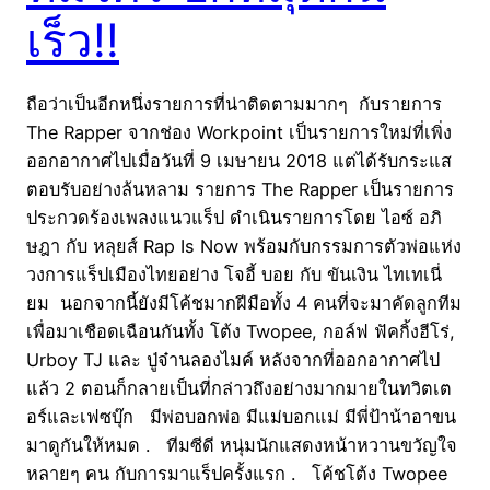
เร็ว!!
ถือว่าเป็นอีกหนึ่งรายการที่น่าติดตามมากๆ กับรายการ
The Rapper จากช่อง Workpoint เป็นรายการใหม่ที่เพิ่ง
ออกอากาศไปเมื่อวันที่ 9 เมษายน 2018 แต่ได้รับกระแส
ตอบรับอย่างล้นหลาม รายการ The Rapper เป็นรายการ
ประกวดร้องเพลงแนวแร็ป ดำเนินรายการโดย ไอซ์ อภิ
ษฎา กับ หลุยส์ Rap Is Now พร้อมกับกรรมการตัวพ่อแห่ง
วงการแร็ปเมืองไทยอย่าง โจอี้ บอย กับ ขันเงิน ไทเทเนี่
ยม นอกจากนี้ยังมีโค้ชมากฝีมือทั้ง 4 คนที่จะมาคัดลูกทีม
เพื่อมาเชือดเฉือนกันทั้ง โต้ง Twopee, กอล์ฟ ฟัคกิ้งฮีโร่,
Urboy TJ และ ปู่จ๋านลองไมค์ หลังจากที่ออกอากาศไป
แล้ว 2 ตอนก็กลายเป็นที่กล่าวถึงอย่างมากมายในทวิตเต
อร์และเฟซบุ๊ก มีพ่อบอกพ่อ มีแม่บอกแม่ มีพี่ป้าน้าอาขน
มาดูกันให้หมด . ทีมซีดี หนุ่มนักแสดงหน้าหวานขวัญใจ
หลายๆ คน กับการมาแร็ปครั้งแรก . โค้ชโต้ง Twopee