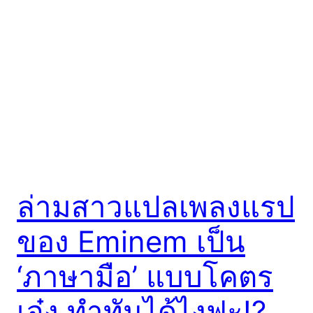
ล่ามสาวแปลเพลงแรป
ของ Eminem เป็น
‘ภาษามือ’ แบบโคตร
เจ๋ง ทำทันได้ไงฟะ!?