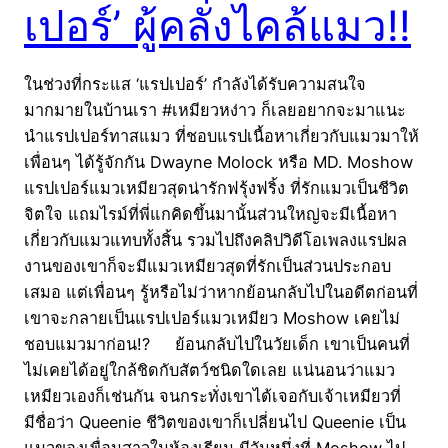
เปอร์’ ผู้คลั่งไคล้แมว!!
ในช่วงที่กระแส ‘แรปเปอร์’ กำลังได้รับความสนใจ
มากมายในบ้านเรา #เหมียวหง่าว ก็เลยอยากจะมาแนะ
นำแรปเปอร์ทาสแมว ที่ชอบแรปเนื้อหาเกี่ยวกับแมวมาให้
เพื่อนๆ ได้รู้จักกัน Dwayne Molock หรือ MD. Moshow
แรปเปอร์แมวเหมียวสุดน่ารักฟรุ้งฟริ้ง ที่รักแมวเป็นชีวิต
จิตใจ แถมไรม์ที่พี่แกคิดขึ้นมานั้นส่วนใหญ่จะมีเนื้อหา
เกี่ยวกับแมวแทบทั้งสิ้น รวมไปถึงคลิปวิดีโอเพลงแรปผล
งานของเขาก็จะมีแมวเหมียวสุดที่รักเป็นส่วนประกอบ
เสมอ แต่เพื่อนๆ รู้หรือไม่ว่าหากย้อนกลับไปในอดีตก่อนที่
เขาจะกลายเป็นแรปเปอร์แมวเหมียว Moshow เคยไม่
ชอบแมวมาก่อน!? ย้อนกลับไปในวัยเด็ก เขาเป็นคนที่
ไม่เคยได้อยู่ใกล้ชิดกับสัตว์ชนิดใดเลย แน่นอนว่าแมว
เหมียวเองก็เช่นกัน จนกระทั่งเขาได้เจอกับเจ้าเหมียวที่
มีชื่อว่า Queenie ชีวิตของเขาก็เปลี่ยนไป Queenie เป็น
แมวของเพื่อนสาวในห้องเรียน มีวันหนึ่งที่ Moshow ไป