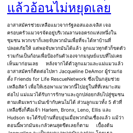
แล้วอ้อนไม่หยุดเลย
อาสาสมัครช่วยเหลือแมวจากรัฐลอสแองเจลิส เจอ
ครอบครัวแมวจรจัดอยู่บริเวณลานจอดรถแห่งหนึ่งใน
ชุมชน พวกเขาก็เลยจับพวกมันเพื่อที่จะได้หาบ้านที่
ปลอดภัยให้ แต่พอจับพวกมันได้แล้ว ลูกแมวทุกตัวก็ขดตัว
รวมกันเป็นก้อนเพื่อป้องกันตัวเองจากมนุษย์แบบที่ไม่เคย
เห็นมาก่อนเลย หลังจากได้ตัวลูกแมวและแม่แมวแล้ว
อาสาสมัครก็ติดต่อไปหา Jacqueline DeAmor ผู้ร่วมก่อ
ตั้ง Friends for Life RescueNetwork ซึ่งเป็นกลุ่มช่วย
เหลือสัตว์ เพื่อให้เธอพาแมวพวกนี้ไปอยู่ในที่ที่เหมาะสม
ต่อไป แม่แมวได้รับการรักษาและถูกปล่อยกลับไปสู่ชุมชน
ตามเดิมเพราะมันเข้ากับคนไม่ได้ ส่วนลูกแมวทั้ง 5 ตัวที่
เหลือซึ่งก็คือเจ้า Harlem, Bronx, Leno, Ellis และ
Hudson จะได้รับบ้านที่อบอุ่นเมื่อพวกมันเชื่องแล้ว แม้ว่า
ตอนนี้พวกมันจะกลัวคนสุดขีดเลยก็ตาม เบื้องต้น
Jacqueline จะเป็นคนดูแลพวกมันเองก่อน โดยเธอ