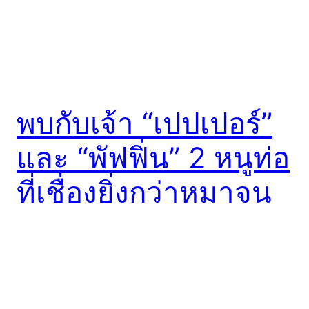
พบกับเจ้า “เปปเปอร์”
และ “พัฟฟิ่น” 2 หนูท่อ
ที่เชื่องยิ่งกว่าหมาจน
น่าตกใจ!!
โดยปกติแล้ว เวลาเราเห็นหนูท่อ เราคงรู้สึกว่ามันสกปรก
ไม่น่าเข้าใกล้ แต่วันนี้เหมียวจะพามารู้จักเจ้า “เปปเปอร์”
และ “พัฟฟิ่น” สองหนูท่อที่ Abby Roeser ได้เก็บมาเลี้ยง