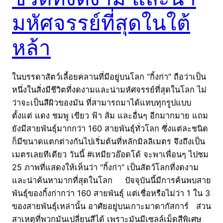
มหัศจรรย์ที่สุดในใต้
หล้า
ในบรรดาสัตว์เลี้อยคลานที่มีอยู่บนโลก “กิ้งก่า” ถือว่าเป็น
หนึ่งในสิ่งมีชีวิตที่งดงามและน่ามหัศจรรย์ที่สุดในโลก ไม่
ว่าจะเป็นสีผิวของมัน ที่สามารถมาได้แทบทุกรูปแบบ
ตั้งแต่ แดง ชมพู เขียว ฟ้า ส้ม และอื่นๆ อีกมากมาย แถม
ยังมีสายพันธุ์มากกว่า 160 สายพันธุ์ทั่วโลก ซึ่งแต่ละชนิด
ก็มีขนาดแตกต่างกันไปเริ่มต้นที่หลักมิลลิเมตร จึงถึงเป็น
เมตรเลยทีเดียว วันนี้ #เหมียวอ๊อดโด้ จะพาเพื่อนๆ ไปชม
25 ภาพที่แสดงให้เห็นว่า “กิ้งก่า” เป็นสัตว์โลกที่งดงาม
และน่าค้นหามากที่สุดในโลก ปัจจุบันนี้มีการค้นพบสาย
พันธุ์ของกิ้งก่ากว่า 160 สายพันธุ์ แต่เชื่อหรือไม่ว่า 1 ใน 3
ของสายพันธุ์เหล่านั้น อาศัยอยู่บนเกาะมาดากัสการ์ ส่วน
สาเหตุที่พวกมันเปลี่ยนสีได้ เพราะมันมีเซลล์เม็ดสีพิเศษ