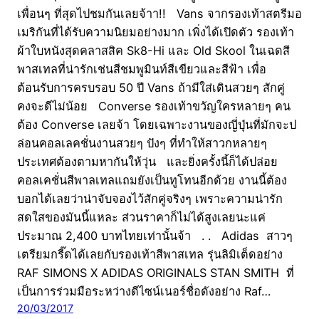
เพื่อนๆ ที่สุดไปชมกันเลยจ้าา!! Vans จากรองเท้าสตรีมอ
เมริกันที่ได้รับความนิยมอย่างมาก เพิ่งได้เปิดตัว รองเท้า
ผ้าใบหนังสุดคลาสสิค Sk8-Hi และ Old Skool ในเฉดสี
พาสเทลที่น่ารักเช่นสีชมพูมินท์สีเขียวและสีฟ้า เพื่อ
ต้อนรับการครบรอบ 50 ปี Vans ถ้ามีใส่เดินสวยๆ สักคู่
คงจะดีไม่น้อย Converse รองเท้าขวัญใครหลายๆ คน
ต้อง Converse เลยจ้า โดยเฉพาะงานของญี่ปุ่นที่มักจะป
ล่อนคอลเลคชั่นงานสวยๆ ปังๆ ที่ทำให้สาวกหลายๆ
ประเทศต้องตามหากันให้วุ่น และยิ่งครั้งนี้ก็ได้ปล่อย
คอลเคชั่นสีพาลเทลแถมยังเป็นทูโทนอีกด้วย งานนี้ต้อง
บอกได้เลยว่าน่าจับจองไว้สักคู่จริงๆ เพราะความน่ารัก
สดใสของมันนี้แหละ ส่วนราคาก็ไม่ได้สูงเลยนะแค่
ประมาณ 2,400 บาทไทยเท่านั้นจ้า . . Adidas สาวๆ
เตรียมกรี๊ดได้เลยกับรองเท้าสีพาสเทล รุ่นลิมิเต็ดอย่าง
RAF SIMONS X ADIDAS ORIGINALS STAN SMITH ที่
เป็นการร่วมมือระหว่างดีไซน์เนอร์ชื่อดังอย่าง Raf…
20/03/2017