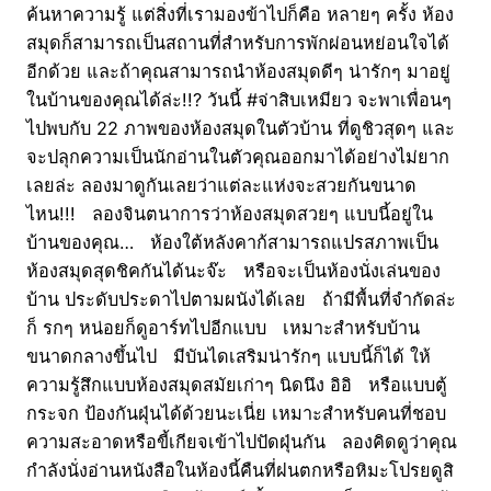
ค้นหาความรู้ แต่สิ่งที่เรามองข้าไปก็คือ หลายๆ ครั้ง ห้อง
สมุดก็สามารถเป็นสถานที่สำหรับการพักผ่อนหย่อนใจได้
อีกด้วย และถ้าคุณสามารถนำห้องสมุดดีๆ น่ารักๆ มาอยู่
ในบ้านของคุณได้ล่ะ!!? วันนี้ #จ่าสิบเหมียว จะพาเพื่อนๆ
ไปพบกับ 22 ภาพของห้องสมุดในตัวบ้าน ที่ดูชิวสุดๆ และ
จะปลุกความเป็นนักอ่านในตัวคุณออกมาได้อย่างไม่ยาก
เลยล่ะ ลองมาดูกันเลยว่าแต่ละแห่งจะสวยกันขนาด
ไหน!!! ลองจินตนาการว่าห้องสมุดสวยๆ แบบนี้อยู่ใน
บ้านของคุณ… ห้องใต้หลังคาก้สามารถแปรสภาพเป็น
ห้องสมุดสุดชิคกันได้นะจ๊ะ หรือจะเป็นห้องนั่งเล่นของ
บ้าน ประดับประดาไปตามผนังได้เลย ถ้ามีพื้นที่จำกัดล่ะ
ก็ รกๆ หน่อยก็ดูอาร์ทไปอีกแบบ เหมาะสำหรับบ้าน
ขนาดกลางขึ้นไป มีบันไดเสริมน่ารักๆ แบบนี้ก็ได้ ให้
ความรู้สึกแบบห้องสมุดสมัยเก่าๆ นิดนึง อิอิ หรือแบบตู้
กระจก ป้องกันฝุ่นได้ด้วยนะเนี่ย เหมาะสำหรับคนที่ชอบ
ความสะอาดหรือขี้เกียจเข้าไปปัดฝุ่นกัน ลองคิดดูว่าคุณ
กำลังนั่งอ่านหนังสือในห้องนี้คืนที่ฝนตกหรือหิมะโปรยดูสิ