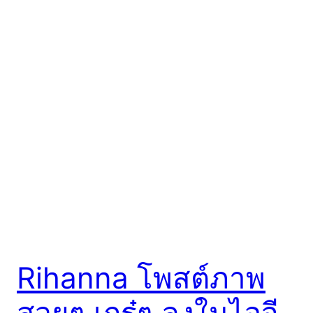
Rihanna โพสต์ภาพ
สวยๆ เกร๋ๆ ลงในไอจี