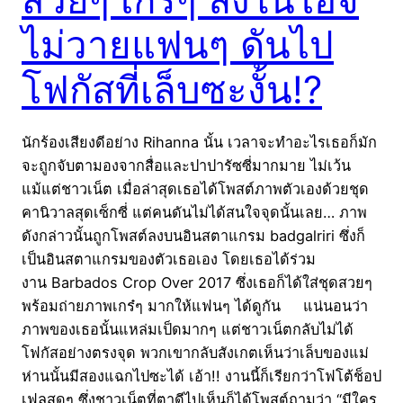
ไม่วายแฟนๆ ดันไป
โฟกัสที่เล็บซะงั้น!?
นักร้องเสียงดีอย่าง Rihanna นั้น เวลาจะทำอะไรเธอก็มัก
จะถูกจับตามองจากสื่อและปาปารัซซี่มากมาย ไม่เว้น
แม้แต่ชาวเน็ต เมื่อล่าสุดเธอได้โพสต์ภาพตัวเองด้วยชุด
คานิวาลสุดเซ็กซี่ แต่คนดันไม่ได้สนใจจุดนั้นเลย… ภาพ
ดังกล่าวนั้นถูกโพสต์ลงบนอินสตาแกรม badgalriri ซึ่งก็
เป็นอินสตาแกรมของตัวเธอเอง โดยเธอได้ร่วม
งาน Barbados Crop Over 2017 ซึ่งเธอก็ได้ใส่ชุดสวยๆ
พร้อมถ่ายภาพเกร๋ๆ มากให้แฟนๆ ได้ดูกัน แน่นอนว่า
ภาพของเธอนั้นแหล่มเป็ดมากๆ แต่ชาวเน็ตกลับไม่ได้
โฟกัสอย่างตรงจุด พวกเขากลับสังเกตเห็นว่าเล็บของแม่
ห่านนั้นมีสองแฉกไปซะได้ เอ้า!! งานนี้ก็เรียกว่าโฟโต้ช็อป
เฟลสุดๆ ซึ่งชาวเน็ตที่ตาดีไปเห็นก็ได้โพสต์ถามว่า “มีใคร