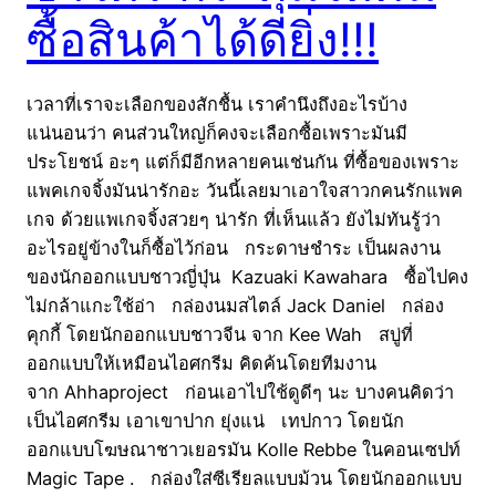
ซื้อสินค้าได้ดียิ่ง!!!
เวลาที่เราจะเลือกของสักชื้น เราคำนึงถึงอะไรบ้าง
แน่นอนว่า คนส่วนใหญ่ก็คงจะเลือกซื้อเพราะมันมี
ประโยชน์ อะๆ แต่ก็มีอีกหลายคนเช่นกัน ที่ซื้อของเพราะ
แพคเกจจิ้งมันน่ารักอะ วันนี้เลยมาเอาใจสาวกคนรักแพค
เกจ ด้วยแพเกจจิ้งสวยๆ น่ารัก ที่เห็นแล้ว ยังไม่ทันรู้ว่า
อะไรอยู่ข้างในก็ซื้อไว้ก่อน กระดาษชำระ เป็นผลงาน
ของนักออกแบบชาวญี่ปุ่น Kazuaki Kawahara ซื้อไปคง
ไม่กล้าแกะใช้อ่า กล่องนมสไตล์ Jack Daniel กล่อง
คุกกี้ โดยนักออกแบบชาวจีน จาก Kee Wah สบู่ที่
ออกแบบให้เหมือนไอศกรีม คิดค้นโดยทีมงาน
จาก Ahhaproject ก่อนเอาไปใช้ดูดีๆ นะ บางคนคิดว่า
เป็นไอศกรีม เอาเขาปาก ยุ่งแน่ เทปกาว โดยนัก
ออกแบบโฆษณาชาวเยอรมัน Kolle Rebbe ในคอนเซปท์
Magic Tape . กล่องใส่ซีเรียลแบบม้วน โดยนักออกแบบ