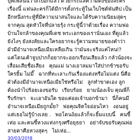
บุพเพสันนิวาสไปอีกแล้ว ด้วยกระแสความดังของละคร
เรื่องนี้ แฟนละครก็ได้มีการตั้งกระทู้ในเว็บไซต์พันทิป เป็น
อีกหนึ่งกระทู้ที่มีความน่าสนใจและได้รับความนิยมสุดๆ
จากคุณ สุดหัวใจที่ปลายรุ้ง กระทู้นี้ว่าด้วยเรื่อง ความพ่อ
บ้านใจกล้าของคุณพี่เดช พระเอกของเรานั่นเอง ที่ดูแล้ว
ยังไงๆ ยังสงสัยและใครอยากจะรู้ความหมายของคำว่า
ผัวมีอำนาจเหนือเมียเหลือเกิน ว่ามันจะจริงแค่ไหน!?
แค่โดนเค้าจูบปากก็อยากจะออกเรือนเสียแล้ว กลัวน้องจะ
เสื่อมเสียชื่อเสียง คุณแม่ นางเอาลมมาใส่ปากข้าขอรับ
ใครยิ้ม ไม่มี๊ ฉากที่ทะเลาะกันเรื่องแต่งหรือไม่แต่ง นี่คือ
ผัวต้องมีอำนาจเหนือเมียใช่หรือไม่ ลูกทำขาดเอง ลูก
ต้องนำไปร้อยเองขอรับ เรียบร้อย ยามน้องเจ็บ คุณพี่ก็
รีบรักษา จะเอาอันใด ขอแค่ออเจ้าบอกข้ามา นี่ก็คนมี
อำนาจเหนือเมียถูกมั้ย? พ่อคุณจิตใจอ่อนไหว งอนอยู่
แต่เธอไม่รู้บ้างเลย . พอโดนง้อแล้วก็จะยิ้มแบบนี้ คนขี้
เห่อ และคนขี้หวงแห่งกรุงศรีอยุธยา อย่าจับขอรับคุณพ่อ
สายตาคือหวงสุดๆ ไม่เห่อ…
30/03/2018