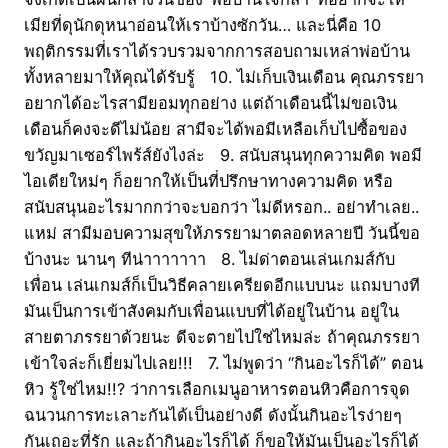
เมียที่ดุนักดุหนาอ่อนให้เราบ้างซักวัน… และนี่คือ 10
พฤติกรรมที่เราได้รวบรวมจากการสอบถามเหล่าพ่อบ้าน
ทั้งหลายมาให้คุณได้รับรู้ 10. ไม่เก็บเงินเดือน คุณภรรยา
อยากได้อะไรสามียอมทุกอย่าง แต่ถ้าเดือนนี้ไม่ขอเงิน
เดือนก็คงจะดีไม่น้อย สามีจะได้พอมีเหลือเก็บไปซื้อของ
ขวัญมาเซอร์ไพร้ส์ยังไงล่ะ 9. สนับสนุนทุกความคิด พอมี
ไอเดียใหม่ๆ ก็อยากให้เป็นที่ปรึกษาทางความคิด หรือ
สนับสนุนอะไรมากกว่าจะบอกว่า ไม่ดีหรอก.. อย่าทำเลย..
แหม่ สามีมอบความสุขให้ภรรยามาตลอดหลายปี วันนี้ขอ
บ้างนะ นานๆ ทีน่าาาาาาา 8. ไม่ด่าตอนเล่นเกมส์กับ
เพื่อน เล่นเกมส์ก็เป็นวิธีคลายเครียดอีกแบบนะ แถมบางที
มันเป็นการเข้าสังคมกับเพื่อนแบบที่ได้อยู่ในบ้าน อยู่ใน
สายตาภรรยาด้วยนะ ดีจะตายไปใช่ไหมล่ะ ถ้าคุณภรรยา
เข้าใจล่ะก็เยี่ยมไปเลย!!! 7. ไม่พูดว่า “กินอะไรก็ได้” ตอน
หิว รู้ใช่ไหม!!? ว่าการเลือกเมนูอาหารตอนหิวคือการจุด
ฉนวนการทะเลาะกันได้เป็นอย่างดี ดังนั้นกินอะไรง่ายๆ
กันเถอะที่รัก และถ้ากินอะไรก็ได้ ก็ขอให้มันเป็นอะไรก็ได้