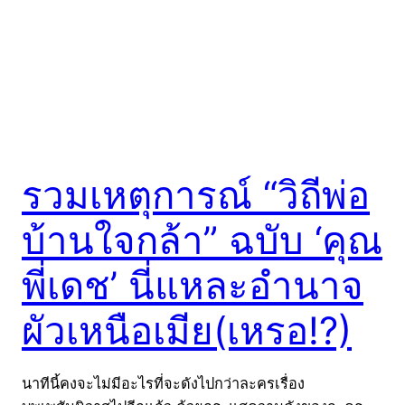
รวมเหตุการณ์ “วิถีพ่อ
บ้านใจกล้า” ฉบับ ‘คุณ
พี่เดช’ นี่แหละอำนาจ
ผัวเหนือเมีย(เหรอ!?)
นาทีนี้คงจะไม่มีอะไรที่จะดังไปกว่าละครเรื่อง