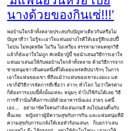
นางด้วยของกินเซ่!!!’
พ่อบ้านใจกล้าทั้งหลายประสบกับปัญหาเดียวกันหรือไม่
ปัญหาที่ว่า ไม่รู้จะเอาใจแฟนอย่างไรดีให้เธอรู้สึกแฮปปี้
ไม่บ่น ไม่หงุดหงิด ไม่วีน ไม่เหวี่ยง สรรหามาหมดทุกวิธี
แล้วก็ยังเอาใจไม่ถูก #เหมียวบู้บี้ ขอนำเสนอวิธีการเอาใจ
แฟนมาเสนอให้กับพ่อบ้านใจกล้าทั้งหลาย ด้วยวิธีการจาก
ชายหนุ่มชาวจีนคนหนึ่งที่ได้เผยแพร่คลิปน่ารักๆ ในการ
เอาใจแฟนของเขา ที่ถึงแม้ว่าแฟนของเขาจะงอแง แต่
เขาก็มีวิธีการจัดการที่เชื่อว่า สาวๆ ทั่วโลก ไม่ว่าใครต่าง
ก็ต้องการแบบนี้ทั้งนั้นแหละ หนุ่มๆ จำไปใช้กันได้เลย วิธี
การที่ว่านั่นก็คือการเปย์ด้วยอาหารนั่นเอง ง่ายๆ แค่นี้
เอง…. อย่ามาขัดใจคนกำลังเล่นเกมสิ ลงไปนอนดิ้นกับ
พื้นเลย หญิงสาวผู้มีความสุขกับการกิน และแฟนหนุ่มที่มี
ความสุขกับการแกล้งให้เธอหัวร้อนเล่นๆ ก็บอกว่าเล่น
เกมอยู่ไง อ๊ะ ไส้กรอก!! อย่าให้ฉันโมโหนะ เอามาให้