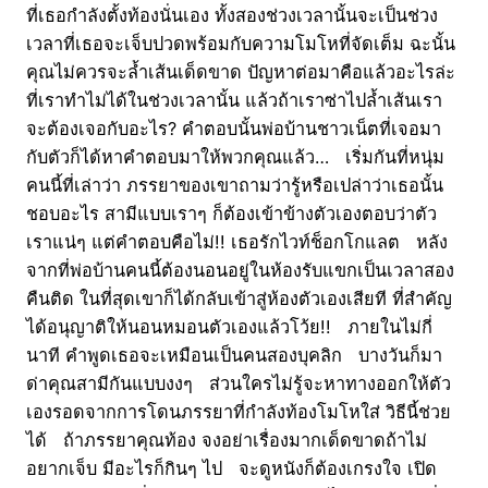
ที่เธอกำลังตั้งท้องนั่นเอง ทั้งสองช่วงเวลานั้นจะเป็นช่วง
เวลาที่เธอจะเจ็บปวดพร้อมกับความโมโหที่จัดเต็ม ฉะนั้น
คุณไม่ควรจะล้ำเส้นเด็ดขาด ปัญหาต่อมาคือแล้วอะไรล่ะ
ที่เราทำไม่ได้ในช่วงเวลานั้น แล้วถ้าเราซ่าไปล้ำเส้นเรา
จะต้องเจอกับอะไร? คำตอบนั้นพ่อบ้านชาวเน็ตที่เจอมา
กับตัวก็ได้หาคำตอบมาให้พวกคุณแล้ว… เริ่มกันที่หนุ่ม
คนนี้ที่เล่าว่า ภรรยาของเขาถามว่ารู้หรือเปล่าว่าเธอนั้น
ชอบอะไร สามีแบบเราๆ ก็ต้องเข้าข้างตัวเองตอบว่าตัว
เราแน่ๆ แต่คำตอบคือไม่!! เธอรักไวท์ช็อกโกแลต หลัง
จากที่พ่อบ้านคนนี้ต้องนอนอยู่ในห้องรับแขกเป็นเวลาสอง
คืนติด ในที่สุดเขาก็ได้กลับเข้าสู่ห้องตัวเองเสียที ที่สำคัญ
ได้อนุญาติให้นอนหมอนตัวเองแล้วโว้ย!! ภายในไม่กี่
นาที คำพูดเธอจะเหมือนเป็นคนสองบุคลิก บางวันก็มา
ด่าคุณสามีกันแบบงงๆ ส่วนใครไม่รู้จะหาทางออกให้ตัว
เองรอดจากการโดนภรรยาที่กำลังท้องโมโหใส่ วิธีนี้ช่วย
ได้ ถ้าภรรยาคุณท้อง จงอย่าเรื่องมากเด็ดขาดถ้าไม่
อยากเจ็บ มีอะไรก็กินๆ ไป จะดูหนังก็ต้องเกรงใจ เปิด