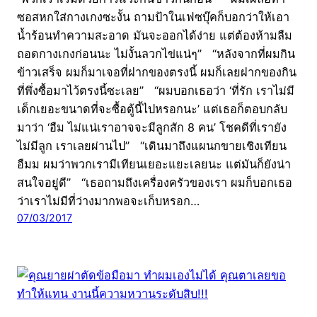
ซอสหกใส่กางเกงซะงั้น ถามป้าในเฟซบุ๊คก็บอกว่าให้เอา
น้ำร้อนทำความสะอาด มันจะออกได้ง่าย แต่ต้องห้ามลืม
ถอดกางเกงก่อนนะ ไม่งั้นลวกไข่แน่ๆ” “หลังจากที่ผมกิน
ข้าวเสร็จ ผมก็มาเจอที่ฝากของตรงนี้ ผมก็เลยฝากของกิน
ที่พึ่งซื้อมาไว้ตรงนี้ซะเลย” “ผมบอกเธอว่า ‘ที่รัก เราไม่มี
เด็กเยอะขนาดที่จะซื้อตู้นี้ไปหรอกนะ’ แต่เธอก็ตอบกลับ
มาว่า ‘อืม ไม่แน่เราอาจจะมีลูกสัก 8 คน’ โชคดีที่เรายัง
ไม่มีลูก เราเลยผ่านไป” “เดินมาถึงแผนกขายเชิงเทียน
อืมม ผมว่าพวกเรามีเทียนเยอะแยะเลยนะ แต่มันก็ยังน่า
สนใจอยู่ดี” “เธอถามถึงเครื่องครัวของเรา ผมก็บอกเธอ
ว่าเราไม่มีที่ว่างมากพอจะเก็บหรอก…
07/03/2017