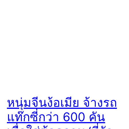
หนุ่มจีนง้อเมีย จ้างรถ
แท๊กซี่กว่า 600 คัน