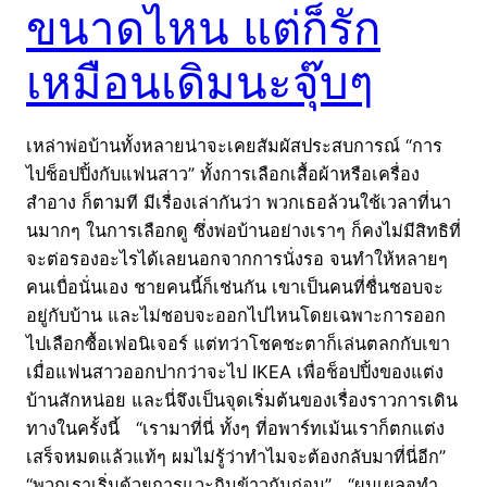
ขนาดไหน แต่ก็รัก
เหมือนเดิมนะจุ๊บๆ
เหล่าพ่อบ้านทั้งหลายน่าจะเคยสัมผัสประสบการณ์ “การ
ไปช็อปปิ้งกับแฟนสาว” ทั้งการเลือกเสื้อผ้าหรือเครื่อง
สำอาง ก็ตามที มีเรื่องเล่ากันว่า พวกเธอล้วนใช้เวลาที่นา
นมากๆ ในการเลือกดู ซึ่งพ่อบ้านอย่างเราๆ ก็คงไม่มีสิทธิที่
จะต่อรองอะไรได้เลยนอกจากการนั่งรอ จนทำให้หลายๆ
คนเบื่อนั่นเอง ชายคนนี้ก็เช่นกัน เขาเป็นคนที่ชื่นชอบจะ
อยู่กับบ้าน และไม่ชอบจะออกไปไหนโดยเฉพาะการออก
ไปเลือกซื้อเฟอนิเจอร์ แต่ทว่าโชคชะตาก็เล่นตลกกับเขา
เมื่อแฟนสาวออกปากว่าจะไป IKEA เพื่อช็อปปิ้งของแต่ง
บ้านสักหน่อย และนี่จึงเป็นจุดเริ่มต้นของเรื่องราวการเดิน
ทางในครั้งนี้ “เรามาที่นี่ ทั้งๆ ที่อพาร์ทเม้นเราก็ตกแต่ง
เสร็จหมดแล้วแท้ๆ ผมไม่รู้ว่าทำไมจะต้องกลับมาที่นี่อีก”
“พวกเราเริ่มด้วยการแวะกินข้าวกันก่อน” “ผมเผลอทำ