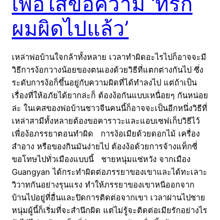
เพื่อใส่ข้อความ ‘ที่รัก
ผมผิดไปแล้ว’
เหล่าพ่อบ้านใจกล้าทั้งหลาย เวลาทำผิดอะไรไปก็อาจจะมี
วิธีการง้อกวางน้อยของตนเองด้วยวิธีที่แตกต่างกันไป ซึ่ง
ระดับการง้อก็ขึ้นอยู่กับความผิดที่ได้ทำลงไป แต่ถ้าเป็น
เรื่องที่ให้อภัยได้ยากล่ะก็ ต้องง้อกันแบบเหนื่อยๆ กันหน่อย
ล่ะ ในเคสของพ่อบ้านชาวจีนคนนี้ก็อาจจะเป็นอีกหนึ่งวิธีที่
เหล่าสามีทั้งหลายต้องขอคาราวะและแอบเซฟเก็บวิธีไว้
เพื่อง้อภรรยาตอนทำผิด การง้อเมียด้วยดอกไม้ เครื่อง
สำอาง หรือของกินมันง่ายไป ต้องง้อด้วยการจ้างแท็กซี่
ขอโทษไปทั่วเมืองแบบนี้ ชายหนุ่มแซ่หวัง จากเมือง
Guangyan ได้กระทำผิดต่อภรรยาของเขาและได้ทะเลาะ
วิวาทกันอย่างรุนแรง ทำให้ภรรยาของเขาหนีออกจาก
บ้านไปอยู่ที่อื่นและปิดการติดต่อจากเขา เวลาผ่านไปชาย
หนุ่มผู้นี้ก็เริ่มที่จะสำนึกผิด แต่ไม่รู้จะติดต่อเมียรักอย่างไร