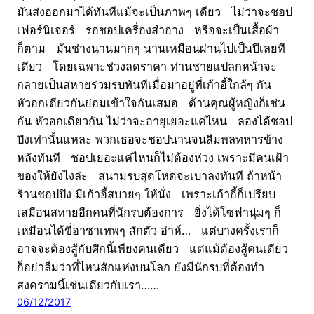
มันส่งออกมาได้ทันทีแม้จะเป็นภาพๆ เดียว ไม่ว่าจะชอป
เฟอร์นิเจอร์ รอชอปเครื่องสำอาง หรือจะเป็นเสื้อผ้า
ก็ตาม มันช่างนานมากๆ นานเหมือนผ่านไปเป็นปีเลยที
เดียว โดยเฉพาะช่วงลดราคา ท่านชายแปลกหน้าจะ
กลายเป็นสหายร่วมรบทันทีเมื่อมาอยู่ที่เก้าอี้ใกล้ๆ กัน
หัวอกเดียวกันย่อมเข้าใจกันเสมอ ด้านคุณผู้หญิงก็เช่น
กัน หัวอกเดียวกัน ไม่ว่าจะอายุเยอะแค่ไหน ลองได้ชอป
ปิงเท่านั้นแหละ พวกเธอจะชอปนานจนลืมพลทหารข้าง
หลังทันที ชอปเยอะแค่ไหนก็ไม่ต้องห่วง เพราะมีคนเฝ้า
ของให้ยังไงล่ะ สนามรบสุดโหดจะเบาลงทันที ถ้าหน้า
ร้านชอปปิง มีเก้าอี้สบายๆ ให้นั่ง เพราะเก้าอี้ก็เปรียบ
เสมือนสหายอีกคนที่นักรบต้องการ ยิ่งได้โซฟานุ่มๆ ก็
เหมือนได้ขี่อาชาเทพๆ สักตัว อ่าห์… แต่บางครั้งเราก็
อาจจะต้องสู้กับศึกนี้เพียงคนเดียว แต่แม้ต้องสู้คนเดียว
ก็อย่าลืมว่าที่ไหนสักแห่งบนโลก ยังมีนักรบที่ต้องทำ
สงครามนี้เช่นเดียวกับเรา……
06/12/2017