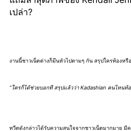
เปล่า?
งานนี้ชาวเน็ตต่างก็มึนหัวไปตามๆ กัน สรุปใครท้องหรื
“ใครก็ได้ช่วยบอกที สรุปแล้วว่า Kadashian คนไหนท้องก
ทวีตดังกล่าวได้รับความสนใจจากชาวเน็ตมากมาย มีคนกด