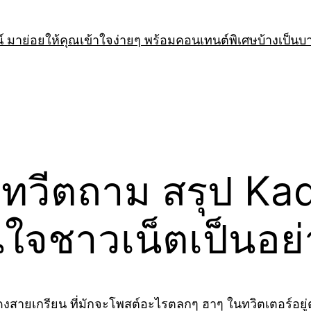
 มาย่อยให้คุณเข้าใจง่ายๆ พร้อมคอนเทนต์พิเศษบ้างเป็นบ
 ทวีตถาม สรุป K
ใจชาวเน็ตเป็นอย่าง
สดงสายเกรียน ที่มักจะโพสต์อะไรตลกๆ ฮาๆ ในทวิตเตอร์อย