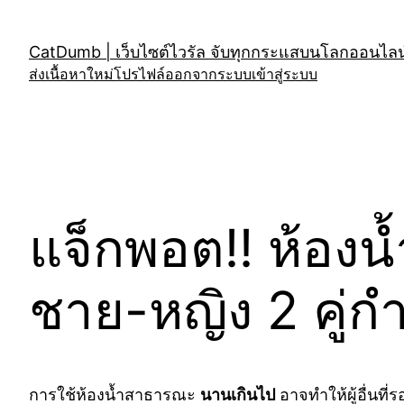
Skip
to
CatDumb | เว็บไซต์ไวรัล จับทุกกระแสบนโลกออนไลน์
content
ส่งเนื้อหาใหม่
โปรไฟล์
ออกจากระบบ
เข้าสู่ระบบ
แจ็กพอต!! ห้องน้
ชาย-หญิง 2 คู่กำล
การใช้ห้องน้ำสาธารณะ
นานเกินไป
อาจทำให้ผู้อื่นที่