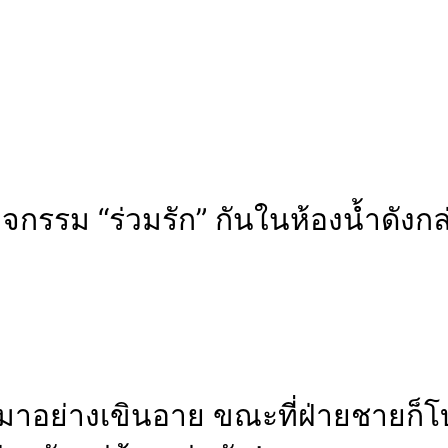
จกรรม “ร่วมรัก” กันในห้องน้ำดังกล
กมาอย่างเขินอาย ขณะที่ฝ่ายชายก็โบ