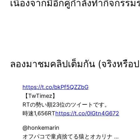
เนื่องจากมีอีกคู่กำลังทำกิจกรรมร่
ลองมาชมคลิปเต็มกัน (จริงหรือ
https://t.co/bkPf5QZZbG
【TwTimez】
RTの勢い順23位のツイートです。
時速1,656RT
https://t.co/0lGtn4G672
@honkemarin
オフパコで童貞捨てる猿とオカリナ …