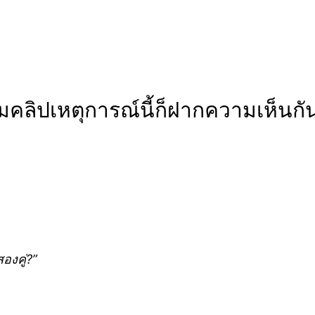
ชมคลิปเหตุการณ์นี้ก็ฝากความเห็นก
องคู่?”