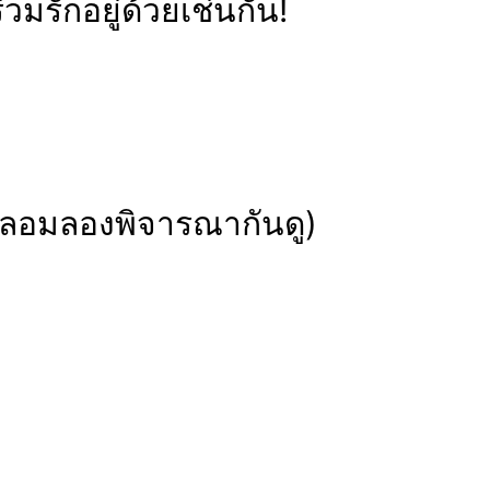
วมรักอยู่ด้วยเช่นกัน!
ปลอมลองพิจารณากันดู)