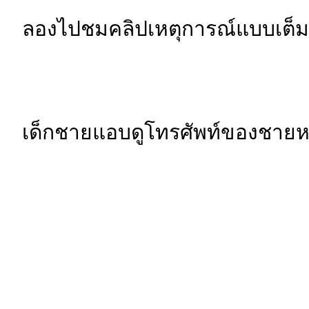
ลองไปชมคลิปเหตุการณ์แบบเต็มๆ ท
เด็กชายแอบดูโทรศัพท์ของชายหน