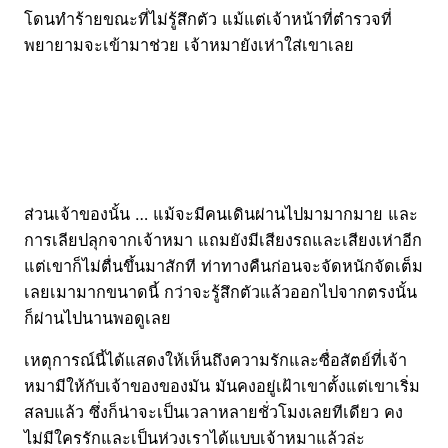
โดนทำร้ายขณะที่ไม่รู้สึกตัว แม้แต่เจ้าหน้าที่ตำรวจที่
พยายามจะเข้ามาช่วย เจ้าหมายังเห่าใส่เขาเลย
ส่วนเจ้าของนั้น … แม้จะมีคนเดินผ่านไปมามากมาย และ
การเลียปลุกจากเจ้าหมา แถมยังมีเสียงรถและเสียงเห่าอีก
แต่เขาก็ไม่ตื่นขึ้นมาสักที ท่าทางคืนก่อนจะจัดหนักจัดเต็ม
เลยเมามากขนาดนี้ กว่าจะรู้สึกตัวแล้วออกไปจากตรงนั้น
ก็ผ่านไปนานพอดูเลย
เหตุการณ์นี้ได้แสดงให้เห็นถึงความรักและซื่อสัตย์ที่เจ้า
หมามีให้กับเจ้าของของมัน มันคงอยู่เฝ้าเขาตั้งแต่เขาเริ่ม
สลบแล้ว ซึ่งก็น่าจะเป็นเวลาหลายชั่วโมงเลยทีเดียว คง
ไม่มีใครรักและเป็นห่วงเราได้แบบเจ้าหมาแล้วล่ะ