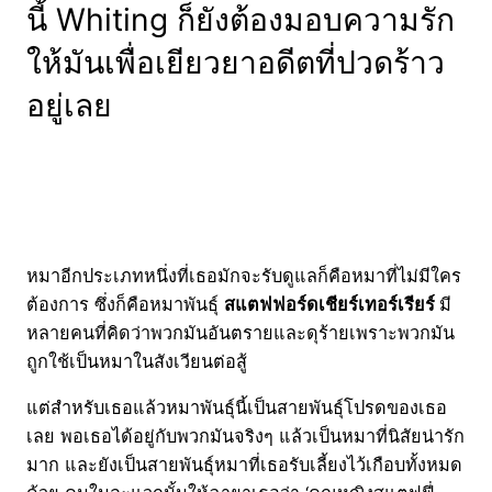
นี้ Whiting ก็ยังต้องมอบความรัก
ให้มันเพื่อเยียวยาอดีตที่ปวดร้าว
อยู่เลย
หมาอีกประเภทหนึ่งที่เธอมักจะรับดูแลก็คือหมาที่ไม่มีใคร
ต้องการ ซึ่งก็คือหมาพันธุ์
สแตฟฟอร์ดเชียร์เทอร์เรียร์
มี
หลายคนที่คิดว่าพวกมันอันตรายและดุร้ายเพราะพวกมัน
ถูกใช้เป็นหมาในสังเวียนต่อสู้
แต่สำหรับเธอแล้วหมาพันธุ์นี้เป็นสายพันธุ์โปรดของเธอ
เลย พอเธอได้อยู่กับพวกมันจริงๆ แล้วเป็นหมาที่นิสัยน่ารัก
มาก และยังเป็นสายพันธุ์หมาที่เธอรับเลี้ยงไว้เกือบทั้งหมด