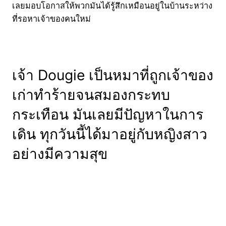
เลยมอบโอกาสให้พวกมันได้รู้สึกเหมือนอยู่ในบ้านระหว่าง
ที่รอหาเจ้าของคนใหม่
เจ้า Dougie เป็นหมาที่ถูกเจ้าของ
เก่าทำร้ายจนสมองกระทบ
กระเทือน มันเลยมีปัญหาในการ
เดิน ทุกวันนี้ได้มาอยู่กับหญิงสาว
อย่างมีความสุข