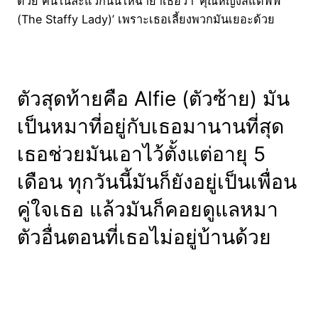
ด้วย คนในละแวกนั้นให้ฉายาเธอว่า ‘คุณหญิงสแตฟฟี่
(The Staffy Lady)’ เพราะเธอเลี้ยงพวกมันเยอะด้วย
ตัวสุดท้ายคือ Alfie (ตัวซ้าย) มัน
เป็นหมาที่อยู่กับเธอมานานที่สุด
เธอช่วยมันเอาไว้ตั้งแต่อายุ 5
เดือน ทุกวันนี้มันก็ยังอยู่เป็นเพื่อน
คู่ใจเธอ แล้วมันก็คอยดูแลหมา
ตัวอื่นตอนที่เธอไม่อยู่บ้านด้วย