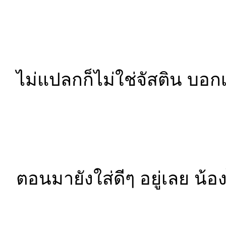
ไม่แปลกก็ไม่ใช่จัสติน บอก
ตอนมายังใส่ดีๆ อยู่เลย น้อ