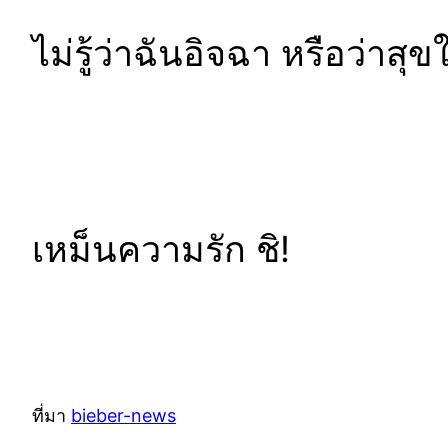
ไม่รู้ว่าฉันอิจฉา หรือว่าสุ
เหม็นความรัก ชิ!
ที่มา
bieber-news