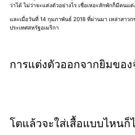
ว่าได้ ไม่ว่าจะแต่งตัวอย่างไร เชื่อเหอะสักพักก็มีคน
และเมื่อวันที่ 14 กุมภาพันธ์ 2018 ที่ผ่านมา เหล่าส
ประเทศสหรัฐอเมริกา
การแต่งตัวออกจากยิมของจั
โตแล้วจะใส่เสื้อแบบไหนก็ไ