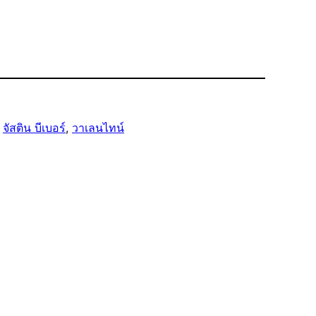
 
จัสติน บีเบอร์
, 
วาเลนไทน์