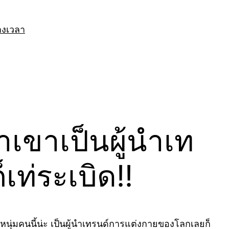
างเวลา
ว่าเขาเป็นผู้นำเท
เท่ระเบิด!!
พ่อหนุ่มคนนี้น่ะ เป็นผู้นำเทรนด์การแต่งกายของโลกเลยก็