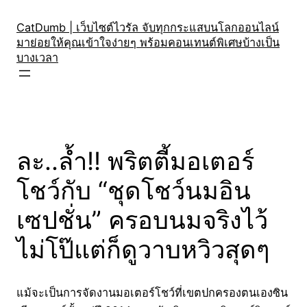
Skip
to
CatDumb | เว็บไซต์ไวรัล จับทุกกระแสบนโลกออนไลน์
มาย่อยให้คุณเข้าใจง่ายๆ พร้อมคอนเทนต์พิเศษบ้างเป็น
content
บางเวลา
ละ..ล้ำ!! พริตตี้มอเตอร์
โชว์กับ “ชุดโชว์นมอิน
เซปชั่น” ครอบนมจริงไว้
ไม่โป๊แต่ก็ดูวาบหวิวสุดๆ
แม้จะเป็นการจัดงานมอเตอร์โชว์ที่เขตปกครองตนเองซิน