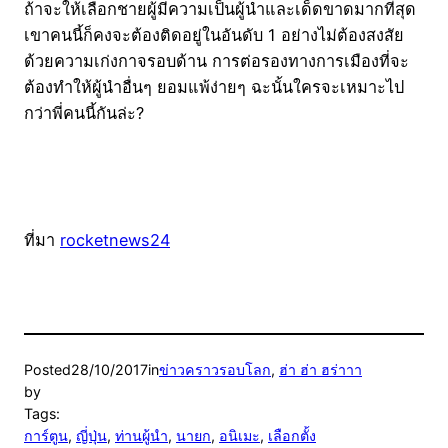
ถ้าจะให้เลือกชายผู้มีความเป็นผู้นำและเด็ดขาดมากที่สุด
เขาคนนี้ก็คงจะต้องติดอยู่ในอันดับ 1 อย่างไม่ต้องสงสัย
ด้วยความเก่งกาจรอบด้าน การต่อรองทางการเมืองที่จะ
ต้องทำให้ผู้นำอื่นๆ ยอมแพ้ง่ายๆ ฉะนั้นใครจะเหมาะไป
กว่าพี่คนนี้กันล่ะ?
ที่มา
rocketnews24
Posted
28/10/2017
in
ข่าวคราวรอบโลก
, 
ฮ่า ฮ่า ฮร่าาา
by
Tags:
การ์ตูน
, 
ญี่ปุ่น
, 
ท่านผู้นำ
, 
นายก
, 
อนิเมะ
, 
เลือกตั้ง