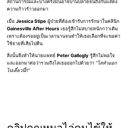
สถานการณ์และบางครั้งมันอาจบานปลายจนถึงกับแสดง
ความก้าวร้าวออกมา
เมื่อ
Jessica Stipe
ผู้ป่วยที่ต้องเข้ารับการรักษาในคลินิก
Gainesville After Hours
เธอรู้สึกไม่สบายหนักกว่าเดิม
เพราะต้องรออยู่เป็นเวลานานจนทำให้เธอเลือกที่จะขอค่า
ใช้จ่ายที่เสียไปคืน
สิ่งนั้นจึงทำให้นายแพทย์
Peter Gallogly
รู้สึกไม่พอใจ
และออกมาต่อว่ารวมถึงไล่เธอออกไปด้วยว่า
“ไสหัวออก
ไปเดี๋ยวนี้!!”
คลิปคุณหมอไล่คนไข้ให้