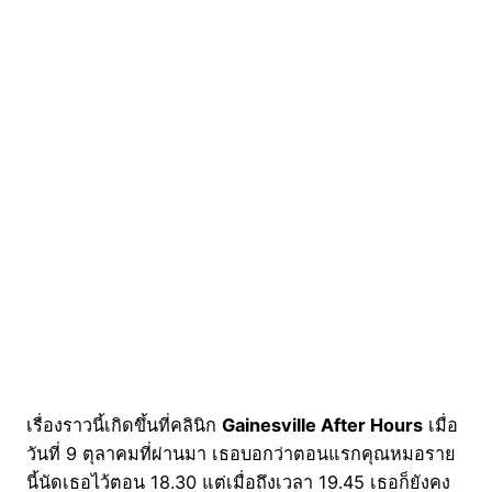
เรื่องราวนี้เกิดขึ้นที่คลินิก
Gainesville After Hours
เมื่อ
วันที่ 9 ตุลาคมที่ผ่านมา เธอบอกว่าตอนแรกคุณหมอราย
นี้นัดเธอไว้ตอน 18.30 แต่เมื่อถึงเวลา 19.45 เธอก็ยังคง