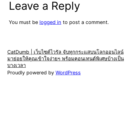
Leave a Reply
You must be
logged in
to post a comment.
CatDumb | เว็บไซต์ไวรัล จับทุกกระแสบนโลกออนไลน์
มาย่อยให้คุณเข้าใจง่ายๆ พร้อมคอนเทนต์พิเศษบ้างเป็น
บางเวลา
Proudly powered by
WordPress