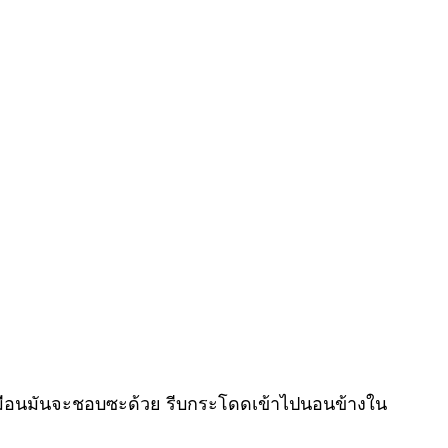
หมือนมันจะชอบซะด้วย รีบกระโดดเข้าไปนอนข้างใน