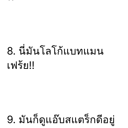
8. นี่มันโลโก้แบทแมน
เฟร้ย!!
9. มันก็ดูแอ๊บสแตร็กดีอยู่